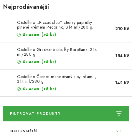
Nejprodávanější
SUŠENÉ OVOCE / MANGO
Castellino ,,Piccadolce'' cherry papričky
SEMENA A SEMÍNKA / LNĚNÉ SEMÍNKO / LNĚNÉ
plněné krémem Pecorino, 314 ml/280 g.
210 Kč
SEMÍNKO - HNĚDÉ
(>5 ks)
Skladem
ČOKOLÁDOVÉ POLEVY / SMĚS POLEV /
Castellino Grilované cibulky Borettana, 314
ČOKOLÁDOVÉ KAMÍNKY
ml/280 g
154 Kč
(>5 ks)
Skladem
OŘECHOVÉ ZLOMKY A DRTĚ / LÍSKOVÁ JÁDRA DRŤ
Castellino Česnek marinovaný s bylinkami ,
314 ml/280 g
142 Kč
VŠE PRO OSLAVU, PÁRTY A VÝROČÍ
(>5 ks)
Skladem
KONOPNÉ PRODUKTY
FILTROVAT PRODUKTY
OŘECHY NATURAL / KOKOS / KOKOS STROUHANÝ
V
Ř
SUŠENÉ OVOCE BEZ PŘIDANÉHO CUKRU A SÍRY /
NEJLEVNĚJŠÍ