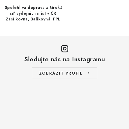
ý
Spolehlivá doprava a široká
p
síť výdejních míst v ČR:
Zasilkovna, Balíkovná, PPL.
i
s
u
Sledujte nás na Instagramu
ZOBRAZIT PROFIL