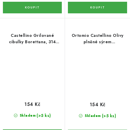
BYLINY
OVOCNÉ A BYLINNÉ NÁPOJE
Castellino Grilované
Ortomio Castellino Olivy
ČOKOLÁDY, SUŠENKY, CUKROVINKY
cibulky Borettana, 314
plněné sýrem
ml/280 g
,,GORGONZOLA'', 314
BYLINNÉ KAPKY,PŘÍRODNÍ DOPLŇKY STRAVY,
ml/280 g
TINKTURY
BYLINNÉ KAPKY
DŽEMY
154 Kč
154 Kč
PLEVA
(>5 ks)
(>5 ks)
Skladem
Skladem
AKCE