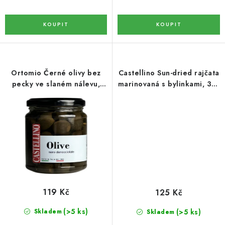
LYOFILIZOVANÉ OVOCE / MANGO
LYOFILIZOVANÉ OVOCE / JAHODY
VANILKA
Ortomio Černé olivy bez
Castellino Sun-dried rajčata
pecky ve slaném nálevu,
marinovaná s bylinkami, 314
OŘECHY PRAŽENÉ, SOLENÉ A DOCHUCENÉ /
314 ml/280 g
ml/280 g
PISTÁCIE PRAŽENÉ SOLENÉ
SUŠENÉ OVOCE / KLIKVA (BRUSINKY)
LYOFILIZOVANÉ OVOCE / BANÁN
BYLINKY
119 Kč
125 Kč
SUŠENÉ OVOCE / ROZINKY JUMBO ZLATÉ
(>5 ks)
(>5 ks)
Skladem
Skladem