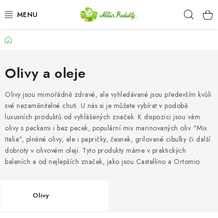
Přejít
Hleda
na
obsah
Domů
DÁRKOVÉ SADY A KOŠE
OŘECHY NATURAL / KEŠU OŘECHY
Olivy a oleje
CHIPSY, SLANÉ SMĚSI, ZELENINA A KUKUŘICE /
Olivy jsou mimořádně zdravé, ale vyhledávané jsou především kvůli
JAPONSKÁ SMĚS
své nezaměnitelné chuti. U nás si je můžete vybírat v podobě
luxusních produktů od vyhlášených značek. K dispozici jsou vám
SEMENA A SEMÍNKA / CHIA SEMÍNKA
olivy s peckami i bez pecek, populární mix marinovaných oliv "Mix
Italia", plněné olivy, ale i papričky, česnek, grilované cibulky či další
dobroty v olivovém oleji. Tyto produkty máme v praktických
SEMENA A SEMÍNKA / SLUNEČNICE LOUPANÁ
baleních a od nejlepších značek, jako jsou Castellino a Ortomio.
SEMENA A SEMÍNKA / DÝŇOVÉ SEMÍNKO LOUPANÉ
Olivy
SUŠENÉ OVOCE BEZ PŘIDANÉHO CUKRU A SÍRY /
ROZINKY / ROZINKY SULTÁNKY