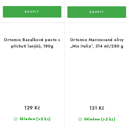
KOŘENÍ / JEDNODRUHOVÉ KOŘENÍ / BADYÁN
DÁRKOVÉ POUKAZY
OŘECHY NATURAL / MANDLE
Ortomio Bazalkové pesto s
Ortomio Marinované olivy
příchutí lanýžů, 180g
„Mix Italia“, 314 ml/280 g
OŘECHY NATURAL / PEKANOVÉ OŘECHY
OŘECHY NATURAL / KEŠU OŘECHY / KEŠU ZLOMKY
OŘECHY NATURAL / KEŠU OŘECHY / KEŠU OŘECHY
CELÉ NATURAL
OŘECHY NATURAL / PODZEMNICE (ARAŠÍDY) /
PODZEMNICE OLEJNÁ BLANŠÍROVANÁ
129 Kč
131 Kč
OŘECHY NATURAL
(>5 ks)
(>5 ks)
Skladem
Skladem