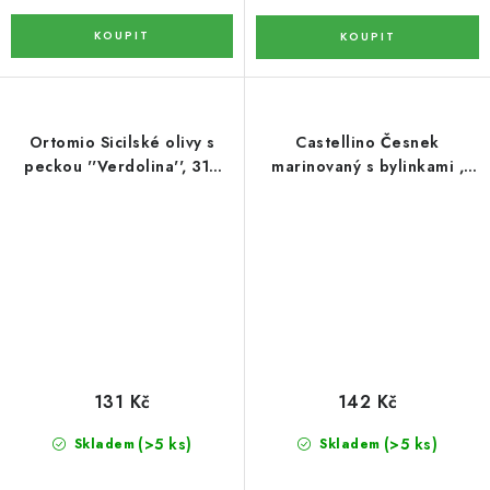
OŘECHY NATURAL / KOKOS / KOKOS PLÁTKY
ČAJE
KÁVA
Ortomio Sicilské olivy s
Castellino Česnek
peckou ''Verdolina'', 314
marinovaný s bylinkami ,
KAKAO
ml/280 g
314 ml/280 g
SLADKOSTI
PAŠTIKY A FOIE GRAS
MOŘSKÉ PLODY
131 Kč
142 Kč
SÝRY A SÝROVÉ SPECIALITY
(>5 ks)
(>5 ks)
Skladem
Skladem
OLIVY A OLEJE