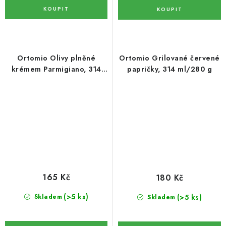
KREKRY A SLANÉ SNACKY
SUŠENÉ OVOCE
Ortomio Olivy plněné
Ortomio Grilované červené
CUKR, SŮL
krémem Parmigiano, 314
papričky, 314 ml/280 g
ml/280 g
DÁRKOVÉ KOŠE
ČAJE-OVOCNÉ ČAJE
MOUKY BEZLEPKOVÉ
BLOG
165 Kč
180 Kč
O nás
Obchodní podmínky
(>5 ks)
(>5 ks)
Skladem
Skladem
Podmínky ochrany osobních údajů