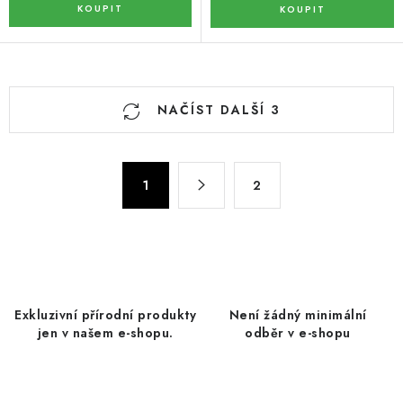
O
NAČÍST DALŠÍ 3
v
l
á
S
d
1
2
t
a
r
c
á
n
í
k
p
o
r
Exkluzivní přírodní produkty
Není žádný minimální
v
v
jen v našem e-shopu.
odběr v e-shopu
á
k
n
y
í
v