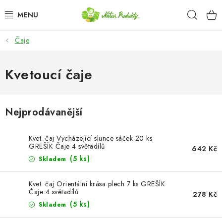
Přejít
Hleda
na
obsah
Čaje
DÁRKOVÉ SADY A KOŠE
OŘECHY NATURAL / KEŠU OŘECHY
Kvetoucí čaje
CHIPSY, SLANÉ SMĚSI, ZELENINA A KUKUŘICE /
JAPONSKÁ SMĚS
Nejprodávanější
SEMENA A SEMÍNKA / CHIA SEMÍNKA
Kvet. čaj Vycházející slunce sáček 20 ks
GREŠÍK Čaje 4 světadílů
642 Kč
SEMENA A SEMÍNKA / SLUNEČNICE LOUPANÁ
(5 ks)
Skladem
SEMENA A SEMÍNKA / DÝŇOVÉ SEMÍNKO LOUPANÉ
Kvet. čaj Orientální krása plech 7 ks GREŠÍK
Čaje 4 světadílů
278 Kč
(5 ks)
Skladem
SUŠENÉ OVOCE BEZ PŘIDANÉHO CUKRU A SÍRY /
ROZINKY / ROZINKY SULTÁNKY