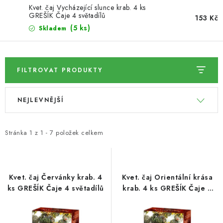
Kvet. čaj Vycházející slunce krab. 4 ks
GREŠÍK Čaje 4 světadílů
153 Kč
SUŠENÉ OVOCE / MANGO
(5 ks)
Skladem
SEMENA A SEMÍNKA / LNĚNÉ SEMÍNKO / LNĚNÉ
SEMÍNKO - HNĚDÉ
FILTROVAT PRODUKTY
ČOKOLÁDOVÉ POLEVY / SMĚS POLEV /
V
Ř
ČOKOLÁDOVÉ KAMÍNKY
NEJLEVNĚJŠÍ
ý
a
OŘECHOVÉ ZLOMKY A DRTĚ / LÍSKOVÁ JÁDRA DRŤ
p
z
i
e
Stránka
1
z
1
-
7
položek celkem
VŠE PRO OSLAVU, PÁRTY A VÝROČÍ
s
n
p
í
KONOPNÉ PRODUKTY
r
p
Kvet. čaj Červánky krab. 4
Kvet. čaj Orientální krása
o
r
ks GREŠÍK Čaje 4 světadílů
krab. 4 ks GREŠÍK Čaje 4
OŘECHY NATURAL / KOKOS / KOKOS STROUHANÝ
světadílů
d
o
u
d
SUŠENÉ OVOCE BEZ PŘIDANÉHO CUKRU A SÍRY /