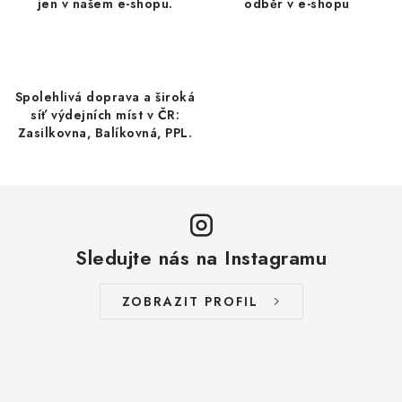
a
jen v našem e-shopu.
odběr v e-shopu
c
BYLINY
í
p
OVOCNÉ A BYLINNÉ NÁPOJE
r
Spolehlivá doprava a široká
síť výdejních míst v ČR:
v
ČOKOLÁDY, SUŠENKY, CUKROVINKY
Zasilkovna, Balíkovná, PPL.
k
y
BYLINNÉ KAPKY,PŘÍRODNÍ DOPLŇKY STRAVY,
TINKTURY
v
ý
BYLINNÉ KAPKY
p
Sledujte nás na Instagramu
i
DŽEMY
s
ZOBRAZIT PROFIL
u
PLEVA
AKCE