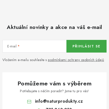
KREKRY A SLANÉ SNACKY
SUŠENÉ OVOCE
Aktuální novinky a akce na váš e-mail
CUKR, SŮL
DÁRKOVÉ KOŠE
E-mail
PŘIHLÁSIT SE
ČAJE-OVOCNÉ ČAJE
Vložením e-mailu souhlasíte s
podmínkami ochrany osobních údajů
MOUKY BEZLEPKOVÉ
BLOG
Pomůžeme vám s výběrem
Potřebujete s něčím poradit? Jsme tu pro vás!
O nás
Obchodní podmínky
info
@
naturprodukty.cz
Podmínky ochrany osobních údajů