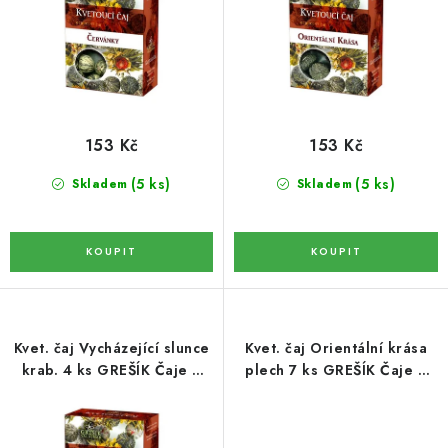
k
u
DATLE / DATLE DEGLET NOUR
t
k
RÝŽE
ů
t
ů
LYOFILIZOVANÉ OVOCE
153 Kč
153 Kč
SUŠENÉ OVOCE BEZ PŘIDANÉHO CUKRU A SÍRY /
(5 ks)
(5 ks)
Skladem
Skladem
MANGO BEZ PŘIDANÉHO CUKRU A SO2
KOŘENÍ / TEKUTÁ OCHUCOVADLA/OMÁČKY
KOŘENÍ / KOŘENÍCÍ SMĚSI / GRILOVACÍ KOŘENÍ
SUŠENÉ OVOCE / ŠVESTKY
Kvet. čaj Vycházející slunce
Kvet. čaj Orientální krása
krab. 4 ks GREŠÍK Čaje 4
plech 7 ks GREŠÍK Čaje 4
světadílů
světadílů
SUŠENÉ OVOCE / MERUŇKY SÍŘENÉ / MERUŇKY
SÍŘENÉ Č.8