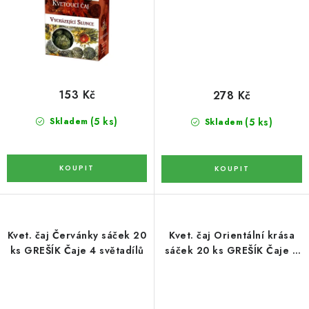
LYOFILIZOVANÉ OVOCE / MANGO
LYOFILIZOVANÉ OVOCE / JAHODY
VANILKA
153 Kč
278 Kč
OŘECHY PRAŽENÉ, SOLENÉ A DOCHUCENÉ /
(5 ks)
(5 ks)
Skladem
Skladem
PISTÁCIE PRAŽENÉ SOLENÉ
SUŠENÉ OVOCE / KLIKVA (BRUSINKY)
LYOFILIZOVANÉ OVOCE / BANÁN
Kvet. čaj Červánky sáček 20
Kvet. čaj Orientální krása
BYLINKY
ks GREŠÍK Čaje 4 světadílů
sáček 20 ks GREŠÍK Čaje 4
světadílů
SUŠENÉ OVOCE / ROZINKY JUMBO ZLATÉ