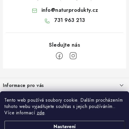
OŘECHY NATURAL / KOKOS / KOKOS PLÁTKY
info
@
naturprodukty.cz
ČAJE
731 963 213
KÁVA
KAKAO
SLADKOSTI
Z
PAŠTIKY A FOIE GRAS
á
Informace pro vás
p
MOŘSKÉ PLODY
a
O nás
Tento web používá soubory cookie. Dalším procházením
O nás
t
tohoto webu vyjadřujete souhlas s jejich používáním..
Obchodní podmínky
SÝRY A SÝROVÉ SPECIALITY
í
Naše projekty
Více informací
zde
.
Novinky
Podmínky ochrany osobních údajů
Jsme boží
OLIVY A OLEJE
Sypaný čaj – malý luxus pro každý den
Nastavení