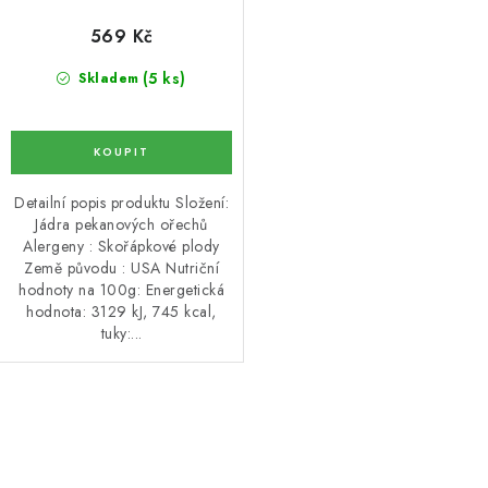
DATLE / DATLE DEGLET NOUR
569 Kč
RÝŽE
(5 ks)
Skladem
LYOFILIZOVANÉ OVOCE
SUŠENÉ OVOCE BEZ PŘIDANÉHO CUKRU A SÍRY /
Detailní popis produktu Složení:
MANGO BEZ PŘIDANÉHO CUKRU A SO2
Jádra pekanových ořechů
Alergeny : Skořápkové plody
KOŘENÍ / TEKUTÁ OCHUCOVADLA/OMÁČKY
Země původu : USA Nutriční
hodnoty na 100g: Energetická
hodnota: 3129 kJ, 745 kcal,
KOŘENÍ / KOŘENÍCÍ SMĚSI / GRILOVACÍ KOŘENÍ
tuky:...
SUŠENÉ OVOCE / ŠVESTKY
O
SUŠENÉ OVOCE / MERUŇKY SÍŘENÉ / MERUŇKY
v
SÍŘENÉ Č.8
l