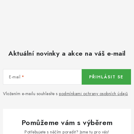
KOŘENÍ / JEDNODRUHOVÉ KOŘENÍ / BADYÁN
DÁRKOVÉ POUKAZY
OŘECHY NATURAL / MANDLE
OŘECHY NATURAL / PEKANOVÉ OŘECHY
Aktuální novinky a akce na váš e-mail
OŘECHY NATURAL / KEŠU OŘECHY / KEŠU ZLOMKY
E-mail
PŘIHLÁSIT SE
OŘECHY NATURAL / KEŠU OŘECHY / KEŠU OŘECHY
CELÉ NATURAL
Vložením e-mailu souhlasíte s
podmínkami ochrany osobních údajů
OŘECHY NATURAL / PODZEMNICE (ARAŠÍDY) /
PODZEMNICE OLEJNÁ BLANŠÍROVANÁ
Pomůžeme vám s výběrem
OŘECHY NATURAL
Potřebujete s něčím poradit? Jsme tu pro vás!