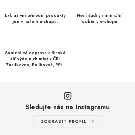
á
LYOFILIZOVANÉ OVOCE / MANGO
d
Exkluzivní přírodní produkty
Není žádný minimální
a
LYOFILIZOVANÉ OVOCE / JAHODY
jen v našem e-shopu.
odběr v e-shopu
c
í
VANILKA
p
r
OŘECHY PRAŽENÉ, SOLENÉ A DOCHUCENÉ /
Spolehlivá doprava a široká
PISTÁCIE PRAŽENÉ SOLENÉ
síť výdejních míst v ČR:
v
Zasilkovna, Balíkovná, PPL.
k
SUŠENÉ OVOCE / KLIKVA (BRUSINKY)
y
v
LYOFILIZOVANÉ OVOCE / BANÁN
ý
p
Sledujte nás na Instagramu
BYLINKY
i
s
SUŠENÉ OVOCE / ROZINKY JUMBO ZLATÉ
ZOBRAZIT PROFIL
u