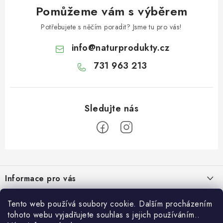
Pomůžeme vám s výběrem
LYOFILIZOVANÉ OVOCE / MANGO
Potřebujete s něčím poradit? Jsme tu pro vás!
LYOFILIZOVANÉ OVOCE / JAHODY
info
@
naturprodukty.cz
VANILKA
731 963 213
OŘECHY PRAŽENÉ, SOLENÉ A DOCHUCENÉ /
PISTÁCIE PRAŽENÉ SOLENÉ
SUŠENÉ OVOCE / KLIKVA (BRUSINKY)
LYOFILIZOVANÉ OVOCE / BANÁN
Z
á
BYLINKY
Informace pro vás
p
a
O nás
SUŠENÉ OVOCE / ROZINKY JUMBO ZLATÉ
O nás
Tento web používá soubory cookie. Dalším procházením
t
tohoto webu vyjadřujete souhlas s jejich používáním..
Obchodní podmínky
Naše projekty