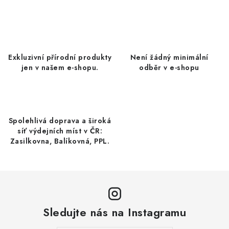
SUŠENÉ OVOCE / MANGO
SEMENA A SEMÍNKA / LNĚNÉ SEMÍNKO / LNĚNÉ
SEMÍNKO - HNĚDÉ
Exkluzivní přírodní produkty
Není žádný minimální
jen v našem e-shopu.
odběr v e-shopu
ČOKOLÁDOVÉ POLEVY / SMĚS POLEV /
ČOKOLÁDOVÉ KAMÍNKY
OŘECHOVÉ ZLOMKY A DRTĚ / LÍSKOVÁ JÁDRA DRŤ
Spolehlivá doprava a široká
síť výdejních míst v ČR:
Zasilkovna, Balíkovná, PPL.
VŠE PRO OSLAVU, PÁRTY A VÝROČÍ
KONOPNÉ PRODUKTY
OŘECHY NATURAL / KOKOS / KOKOS STROUHANÝ
Sledujte nás na Instagramu
SUŠENÉ OVOCE BEZ PŘIDANÉHO CUKRU A SÍRY /