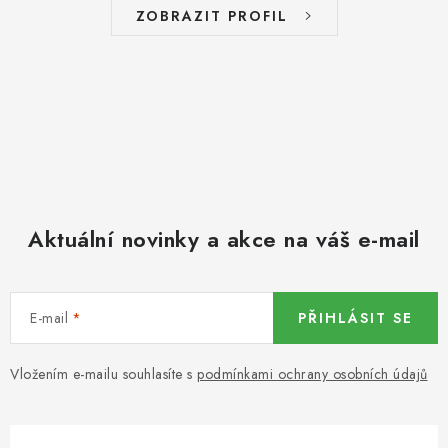
DATLE / DATLE DEGLET NOUR
ZOBRAZIT PROFIL
RÝŽE
LYOFILIZOVANÉ OVOCE
SUŠENÉ OVOCE BEZ PŘIDANÉHO CUKRU A SÍRY /
MANGO BEZ PŘIDANÉHO CUKRU A SO2
Aktuální novinky a akce na váš e-mail
KOŘENÍ / TEKUTÁ OCHUCOVADLA/OMÁČKY
KOŘENÍ / KOŘENÍCÍ SMĚSI / GRILOVACÍ KOŘENÍ
E-mail
PŘIHLÁSIT SE
SUŠENÉ OVOCE / ŠVESTKY
Vložením e-mailu souhlasíte s
podmínkami ochrany osobních údajů
SUŠENÉ OVOCE / MERUŇKY SÍŘENÉ / MERUŇKY
SÍŘENÉ Č.8