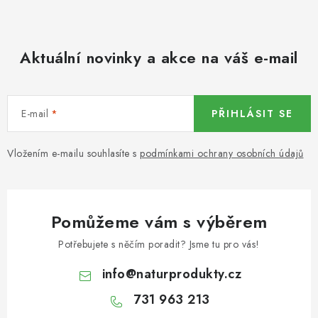
KOŘENÍ / JEDNODRUHOVÉ KOŘENÍ / BADYÁN
DÁRKOVÉ POUKAZY
Aktuální novinky a akce na váš e-mail
OŘECHY NATURAL / MANDLE
E-mail
PŘIHLÁSIT SE
OŘECHY NATURAL / PEKANOVÉ OŘECHY
OŘECHY NATURAL / KEŠU OŘECHY / KEŠU ZLOMKY
Vložením e-mailu souhlasíte s
podmínkami ochrany osobních údajů
OŘECHY NATURAL / KEŠU OŘECHY / KEŠU OŘECHY
CELÉ NATURAL
Pomůžeme vám s výběrem
OŘECHY NATURAL / PODZEMNICE (ARAŠÍDY) /
Potřebujete s něčím poradit? Jsme tu pro vás!
PODZEMNICE OLEJNÁ BLANŠÍROVANÁ
info
@
naturprodukty.cz
OŘECHY NATURAL
731 963 213