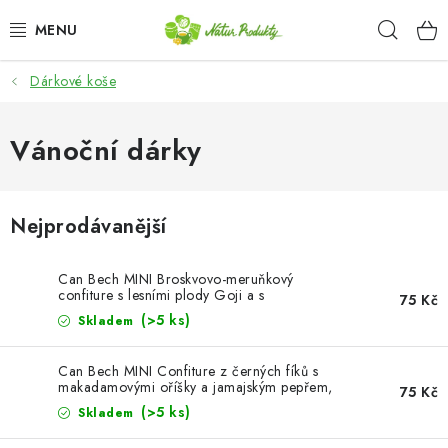
Přejít
Hleda
na
obsah
Dárkové koše
DÁRKOVÉ SADY A KOŠE
OŘECHY NATURAL / KEŠU OŘECHY
Vánoční dárky
CHIPSY, SLANÉ SMĚSI, ZELENINA A KUKUŘICE /
JAPONSKÁ SMĚS
Nejprodávanější
SEMENA A SEMÍNKA / CHIA SEMÍNKA
Can Bech MINI Broskvovo-meruňkový
confiture s lesními plody Goji a s
75 Kč
kardamomem, sklo 67g
SEMENA A SEMÍNKA / SLUNEČNICE LOUPANÁ
(>5 ks)
Skladem
SEMENA A SEMÍNKA / DÝŇOVÉ SEMÍNKO LOUPANÉ
Can Bech MINI Confiture z černých fíků s
makadamovými oříšky a jamajským pepřem,
75 Kč
sklo 70g
(>5 ks)
Skladem
SUŠENÉ OVOCE BEZ PŘIDANÉHO CUKRU A SÍRY /
ROZINKY / ROZINKY SULTÁNKY