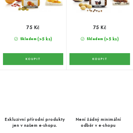
DATLE / DATLE DEGLET NOUR
ů
t
ů
RÝŽE
75 Kč
75 Kč
LYOFILIZOVANÉ OVOCE
(>5 ks)
(>5 ks)
Skladem
Skladem
SUŠENÉ OVOCE BEZ PŘIDANÉHO CUKRU A SÍRY /
MANGO BEZ PŘIDANÉHO CUKRU A SO2
KOŘENÍ / TEKUTÁ OCHUCOVADLA/OMÁČKY
O
KOŘENÍ / KOŘENÍCÍ SMĚSI / GRILOVACÍ KOŘENÍ
v
l
SUŠENÉ OVOCE / ŠVESTKY
á
d
SUŠENÉ OVOCE / MERUŇKY SÍŘENÉ / MERUŇKY
Exkluzivní přírodní produkty
Není žádný minimální
SÍŘENÉ Č.8
a
jen v našem e-shopu.
odběr v e-shopu