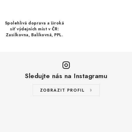
c
LYOFILIZOVANÉ OVOCE / MANGO
í
p
LYOFILIZOVANÉ OVOCE / JAHODY
r
Spolehlivá doprava a široká
síť výdejních míst v ČR:
v
Zasilkovna, Balíkovná, PPL.
VANILKA
k
y
OŘECHY PRAŽENÉ, SOLENÉ A DOCHUCENÉ /
v
PISTÁCIE PRAŽENÉ SOLENÉ
ý
p
SUŠENÉ OVOCE / KLIKVA (BRUSINKY)
Sledujte nás na Instagramu
i
s
LYOFILIZOVANÉ OVOCE / BANÁN
ZOBRAZIT PROFIL
u
BYLINKY
SUŠENÉ OVOCE / ROZINKY JUMBO ZLATÉ