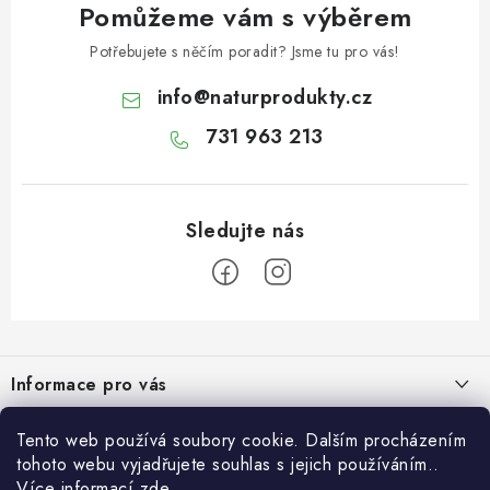
Pomůžeme vám s výběrem
Potřebujete s něčím poradit? Jsme tu pro vás!
info
@
naturprodukty.cz
731 963 213
Z
á
Informace pro vás
p
a
O nás
O nás
Tento web používá soubory cookie. Dalším procházením
t
tohoto webu vyjadřujete souhlas s jejich používáním..
Obchodní podmínky
í
Naše projekty
Více informací
zde
.