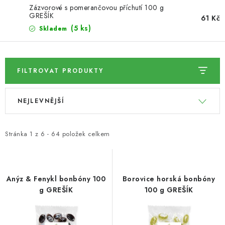
Zázvorové s pomerančovou příchutí 100 g
GREŠÍK
61 Kč
SUŠENÉ OVOCE / MANGO
(5 ks)
Skladem
SEMENA A SEMÍNKA / LNĚNÉ SEMÍNKO / LNĚNÉ
SEMÍNKO - HNĚDÉ
FILTROVAT PRODUKTY
ČOKOLÁDOVÉ POLEVY / SMĚS POLEV /
V
Ř
ČOKOLÁDOVÉ KAMÍNKY
NEJLEVNĚJŠÍ
ý
a
OŘECHOVÉ ZLOMKY A DRTĚ / LÍSKOVÁ JÁDRA DRŤ
p
z
i
e
Stránka
1
z
6
-
64
položek celkem
VŠE PRO OSLAVU, PÁRTY A VÝROČÍ
s
n
p
í
KONOPNÉ PRODUKTY
r
p
Anýz & Fenykl bonbóny 100
Borovice horská bonbóny
o
r
g GREŠÍK
100 g GREŠÍK
OŘECHY NATURAL / KOKOS / KOKOS STROUHANÝ
d
o
u
d
SUŠENÉ OVOCE BEZ PŘIDANÉHO CUKRU A SÍRY /