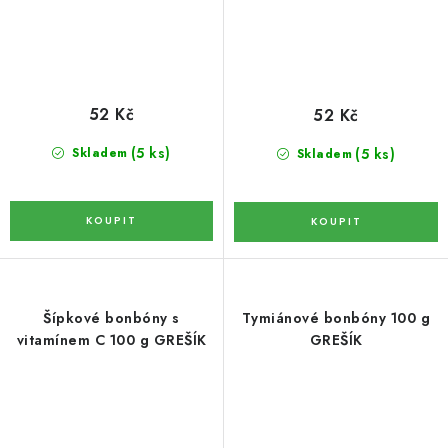
BYLINY
OVOCNÉ A BYLINNÉ NÁPOJE
52 Kč
52 Kč
ČOKOLÁDY, SUŠENKY, CUKROVINKY
(5 ks)
(5 ks)
Skladem
Skladem
BYLINNÉ KAPKY,PŘÍRODNÍ DOPLŇKY STRAVY,
TINKTURY
BYLINNÉ KAPKY
DŽEMY
Šípkové bonbóny s
Tymiánové bonbóny 100 g
vitamínem C 100 g GREŠÍK
GREŠÍK
PLEVA
AKCE