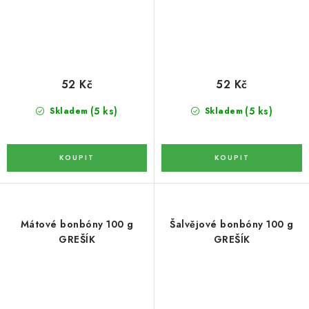
OŘECHY NATURAL / KOKOS / KOKOS PLÁTKY
ČAJE
KÁVA
52 Kč
52 Kč
(5 ks)
(5 ks)
Skladem
Skladem
KAKAO
SLADKOSTI
PAŠTIKY A FOIE GRAS
MOŘSKÉ PLODY
Mátové bonbóny 100 g
Šalvějové bonbóny 100 g
GREŠÍK
GREŠÍK
SÝRY A SÝROVÉ SPECIALITY
OLIVY A OLEJE