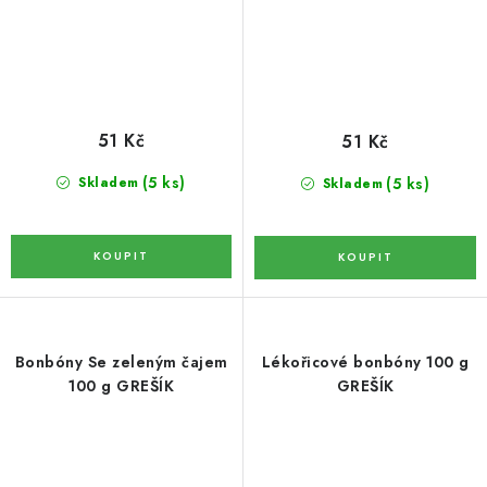
KOŘENÍ / JEDNODRUHOVÉ KOŘENÍ / BADYÁN
DÁRKOVÉ POUKAZY
OŘECHY NATURAL / MANDLE
51 Kč
51 Kč
OŘECHY NATURAL / PEKANOVÉ OŘECHY
(5 ks)
(5 ks)
Skladem
Skladem
OŘECHY NATURAL / KEŠU OŘECHY / KEŠU ZLOMKY
OŘECHY NATURAL / KEŠU OŘECHY / KEŠU OŘECHY
CELÉ NATURAL
Bonbóny Se zeleným čajem
Lékořicové bonbóny 100 g
OŘECHY NATURAL / PODZEMNICE (ARAŠÍDY) /
PODZEMNICE OLEJNÁ BLANŠÍROVANÁ
100 g GREŠÍK
GREŠÍK
OŘECHY NATURAL