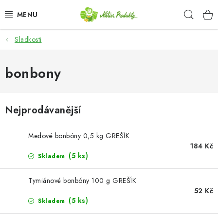
Přejít
Hleda
na
obsah
Sladkosti
DÁRKOVÉ SADY A KOŠE
OŘECHY NATURAL / KEŠU OŘECHY
bonbony
CHIPSY, SLANÉ SMĚSI, ZELENINA A KUKUŘICE /
JAPONSKÁ SMĚS
Nejprodávanější
SEMENA A SEMÍNKA / CHIA SEMÍNKA
Medové bonbóny 0,5 kg GREŠÍK
184 Kč
SEMENA A SEMÍNKA / SLUNEČNICE LOUPANÁ
(5 ks)
Skladem
SEMENA A SEMÍNKA / DÝŇOVÉ SEMÍNKO LOUPANÉ
Tymiánové bonbóny 100 g GREŠÍK
52 Kč
(5 ks)
Skladem
SUŠENÉ OVOCE BEZ PŘIDANÉHO CUKRU A SÍRY /
ROZINKY / ROZINKY SULTÁNKY