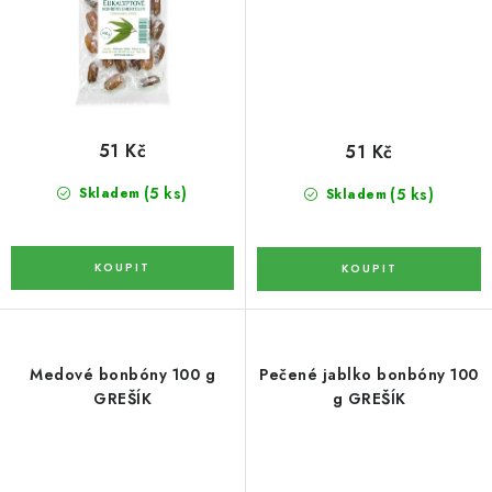
LYOFILIZOVANÉ OVOCE / MANGO
LYOFILIZOVANÉ OVOCE / JAHODY
VANILKA
51 Kč
51 Kč
OŘECHY PRAŽENÉ, SOLENÉ A DOCHUCENÉ /
(5 ks)
(5 ks)
Skladem
Skladem
PISTÁCIE PRAŽENÉ SOLENÉ
SUŠENÉ OVOCE / KLIKVA (BRUSINKY)
LYOFILIZOVANÉ OVOCE / BANÁN
Medové bonbóny 100 g
Pečené jablko bonbóny 100
BYLINKY
GREŠÍK
g GREŠÍK
SUŠENÉ OVOCE / ROZINKY JUMBO ZLATÉ