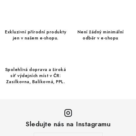
c
á
n
í
k
p
o
r
Exkluzivní přírodní produkty
Není žádný minimální
v
v
jen v našem e-shopu.
odběr v e-shopu
á
k
n
y
í
v
ý
Spolehlivá doprava a široká
p
síť výdejních míst v ČR:
Zasilkovna, Balíkovná, PPL.
i
s
u
Sledujte nás na Instagramu