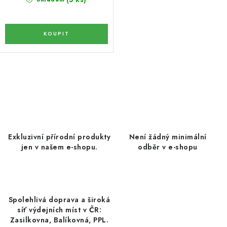
KOŘENÍ / JEDNODRUHOVÉ KOŘENÍ / BADYÁN
DÁRKOVÉ POUKAZY
OŘECHY NATURAL / MANDLE
O
OŘECHY NATURAL / PEKANOVÉ OŘECHY
v
l
OŘECHY NATURAL / KEŠU OŘECHY / KEŠU ZLOMKY
á
d
OŘECHY NATURAL / KEŠU OŘECHY / KEŠU OŘECHY
Exkluzivní přírodní produkty
Není žádný minimální
CELÉ NATURAL
a
jen v našem e-shopu.
odběr v e-shopu
c
OŘECHY NATURAL / PODZEMNICE (ARAŠÍDY) /
í
PODZEMNICE OLEJNÁ BLANŠÍROVANÁ
p
r
Spolehlivá doprava a široká
OŘECHY NATURAL
síť výdejních míst v ČR:
v
Zasilkovna, Balíkovná, PPL.