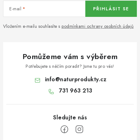
E-mail
PŘIHLÁSIT SE
BYLINY
OVOCNÉ A BYLINNÉ NÁPOJE
Vložením e-mailu souhlasíte s
podmínkami ochrany osobních údajů
ČOKOLÁDY, SUŠENKY, CUKROVINKY
Pomůžeme vám s výběrem
BYLINNÉ KAPKY,PŘÍRODNÍ DOPLŇKY STRAVY,
TINKTURY
Potřebujete s něčím poradit? Jsme tu pro vás!
info
@
naturprodukty.cz
BYLINNÉ KAPKY
731 963 213
DŽEMY
PLEVA
AKCE