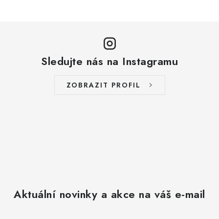
k
OŘECHY NATURAL / KOKOS / KOKOS PLÁTKY
y
v
ČAJE
ý
p
KÁVA
Sledujte nás na Instagramu
i
s
KAKAO
ZOBRAZIT PROFIL
u
SLADKOSTI
PAŠTIKY A FOIE GRAS
MOŘSKÉ PLODY
SÝRY A SÝROVÉ SPECIALITY
Aktuální novinky a akce na váš e-mail
OLIVY A OLEJE