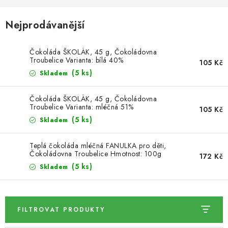
SUŠENÉ OVOCE / MANGO
Nejprodávanější
SEMENA A SEMÍNKA / LNĚNÉ SEMÍNKO / LNĚNÉ
Čokoláda ŠKOLÁK, 45 g, Čokoládovna
SEMÍNKO - HNĚDÉ
Troubelice Varianta: bílá 40%
105 Kč
(5 ks)
Skladem
ČOKOLÁDOVÉ POLEVY / SMĚS POLEV /
ČOKOLÁDOVÉ KAMÍNKY
Čokoláda ŠKOLÁK, 45 g, Čokoládovna
Troubelice Varianta: mléčná 51%
105 Kč
OŘECHOVÉ ZLOMKY A DRTĚ / LÍSKOVÁ JÁDRA DRŤ
(5 ks)
Skladem
VŠE PRO OSLAVU, PÁRTY A VÝROČÍ
Teplá čokoláda mléčná FANULKA pro děti,
Čokoládovna Troubelice Hmotnost: 100g
172 Kč
(5 ks)
Skladem
KONOPNÉ PRODUKTY
OŘECHY NATURAL / KOKOS / KOKOS STROUHANÝ
FILTROVAT PRODUKTY
SUŠENÉ OVOCE BEZ PŘIDANÉHO CUKRU A SÍRY /