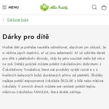
Přejít
Hleda
na
obsah
Dárkové koše
DÁRKOVÉ SADY A KOŠE
OŘECHY NATURAL / KEŠU OŘECHY
Dárky pro dítě
CHIPSY, SLANÉ SMĚSI, ZELENINA A KUKUŘICE /
Hodné děti je potřeba neustále odměňovat, abychom jim ukázali, že
JAPONSKÁ SMĚS
si vážíme jejich úspěchů, ať už jsou sebemenší. Ať už vybíráte dárek
pro dítě z jakéhokoliv důvodu, vždy by jeho součástí mělo být něco
SEMENA A SEMÍNKA / CHIA SEMÍNKA
na zub. Dětský jazýček můžete potěšit čokoládovými dobrotami z
Čokoládovny Troubelice, která své produkty vyrábí ručně a z z
kvalitních kakaových bobů dovážených přímo od pěstitelů. Školáky
SEMENA A SEMÍNKA / SLUNEČNICE LOUPANÁ
nejlépe potěší stejnojmenná čokoláda ŠKOLÁK z bílé nebo mléčné
čokolády. V zimních dnech můžete své ratolesti potěšit teplou
SEMENA A SEMÍNKA / DÝŇOVÉ SEMÍNKO LOUPANÉ
mléčnou čokoládou FANULKA, která skvěle zahřeje.
SUŠENÉ OVOCE BEZ PŘIDANÉHO CUKRU A SÍRY /
ROZINKY / ROZINKY SULTÁNKY