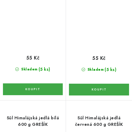
GREŠÍK
KOŘENÍ / JEDNODRUHOVÉ KOŘENÍ / BADYÁN
DÁRKOVÉ POUKAZY
OŘECHY NATURAL / MANDLE
OŘECHY NATURAL / PEKANOVÉ OŘECHY
55 Kč
55 Kč
OŘECHY NATURAL / KEŠU OŘECHY / KEŠU ZLOMKY
(5 ks)
(5 ks)
Skladem
Skladem
OŘECHY NATURAL / KEŠU OŘECHY / KEŠU OŘECHY
CELÉ NATURAL
OŘECHY NATURAL / PODZEMNICE (ARAŠÍDY) /
PODZEMNICE OLEJNÁ BLANŠÍROVANÁ
Sůl Himalájská jedlá bílá
Sůl Himalájská jedlá
OŘECHY NATURAL
600 g GREŠÍK
červená 600 g GREŠÍK