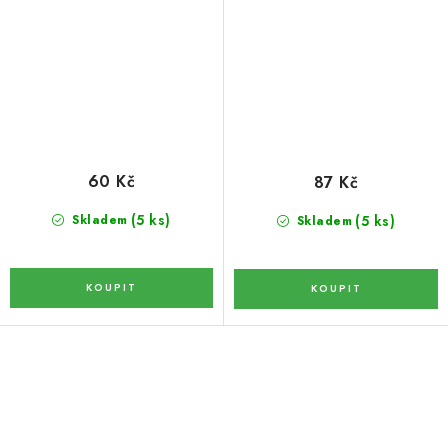
BYLINY
OVOCNÉ A BYLINNÉ NÁPOJE
ČOKOLÁDY, SUŠENKY, CUKROVINKY
60 Kč
87 Kč
BYLINNÉ KAPKY,PŘÍRODNÍ DOPLŇKY STRAVY,
TINKTURY
(5 ks)
(5 ks)
Skladem
Skladem
BYLINNÉ KAPKY
DŽEMY
PLEVA
O
v
AKCE
l