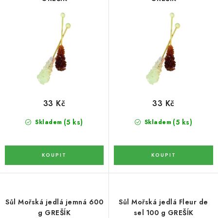
o
r
DATLE / DATLE DEGLET NOUR
d
o
u
d
RÝŽE
k
u
t
k
LYOFILIZOVANÉ OVOCE
ů
t
ů
SUŠENÉ OVOCE BEZ PŘIDANÉHO CUKRU A SÍRY /
MANGO BEZ PŘIDANÉHO CUKRU A SO2
33 Kč
33 Kč
KOŘENÍ / TEKUTÁ OCHUCOVADLA/OMÁČKY
(5 ks)
(5 ks)
Skladem
Skladem
KOŘENÍ / KOŘENÍCÍ SMĚSI / GRILOVACÍ KOŘENÍ
SUŠENÉ OVOCE / ŠVESTKY
SUŠENÉ OVOCE / MERUŇKY SÍŘENÉ / MERUŇKY
SÍŘENÉ Č.8
Sůl Mořská jedlá jemná 600
Sůl Mořská jedlá Fleur de
g GREŠÍK
sel 100 g GREŠÍK