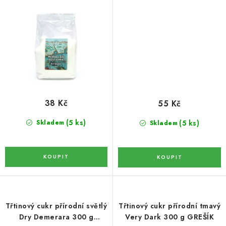
LYOFILIZOVANÉ OVOCE / MANGO
LYOFILIZOVANÉ OVOCE / JAHODY
VANILKA
OŘECHY PRAŽENÉ, SOLENÉ A DOCHUCENÉ /
PISTÁCIE PRAŽENÉ SOLENÉ
38 Kč
55 Kč
(5 ks)
(5 ks)
Skladem
Skladem
SUŠENÉ OVOCE / KLIKVA (BRUSINKY)
LYOFILIZOVANÉ OVOCE / BANÁN
BYLINKY
SUŠENÉ OVOCE / ROZINKY JUMBO ZLATÉ
Třtinový cukr přírodní světlý
Třtinový cukr přírodní tmavý
Dry Demerara 300 g
Very Dark 300 g GREŠÍK