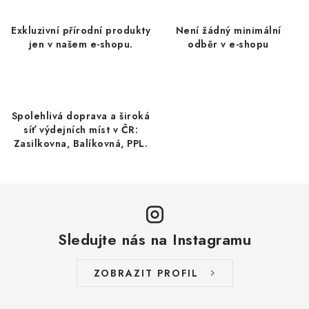
á
KREKRY A SLANÉ SNACKY
d
Exkluzivní přírodní produkty
Není žádný minimální
a
jen v našem e-shopu.
odběr v e-shopu
SUŠENÉ OVOCE
c
í
CUKR, SŮL
p
r
Spolehlivá doprava a široká
DÁRKOVÉ KOŠE
síť výdejních míst v ČR:
v
Zasilkovna, Balíkovná, PPL.
k
ČAJE-OVOCNÉ ČAJE
y
v
MOUKY BEZLEPKOVÉ
ý
p
BLOG
Sledujte nás na Instagramu
i
s
O nás
Obchodní podmínky
ZOBRAZIT PROFIL
u
Podmínky ochrany osobních údajů