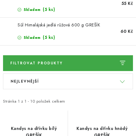
55 Kč
(5 ks)
Skladem
SUŠENÉ OVOCE / MANGO
Sůl Himalájská jedlá růžová 600 g GREŠÍK
SEMENA A SEMÍNKA / LNĚNÉ SEMÍNKO / LNĚNÉ
60 Kč
SEMÍNKO - HNĚDÉ
(5 ks)
Skladem
ČOKOLÁDOVÉ POLEVY / SMĚS POLEV /
ČOKOLÁDOVÉ KAMÍNKY
FILTROVAT PRODUKTY
OŘECHOVÉ ZLOMKY A DRTĚ / LÍSKOVÁ JÁDRA DRŤ
V
Ř
NEJLEVNĚJŠÍ
ý
a
VŠE PRO OSLAVU, PÁRTY A VÝROČÍ
p
z
i
e
Stránka
1
z
1
-
10
položek celkem
KONOPNÉ PRODUKTY
s
n
p
í
OŘECHY NATURAL / KOKOS / KOKOS STROUHANÝ
r
p
Kandys na dřívku bílý
Kandys na dřívku hnědý
SUŠENÉ OVOCE BEZ PŘIDANÉHO CUKRU A SÍRY /
GREŠÍK
GREŠÍK