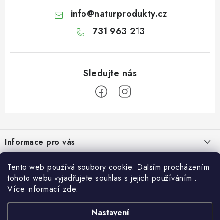
info
@
naturprodukty.cz
731 963 213
Z
á
Informace pro vás
p
a
O nás
Tento web používá soubory cookie. Dalším procházením
O nás
t
tohoto webu vyjadřujete souhlas s jejich používáním..
Obchodní podmínky
í
Naše projekty
Více informací
zde
.
Novinky
Podmínky ochrany osobních údajů
Jsme boží
Sypaný čaj – malý luxus pro každý den
Nastavení
Facebook