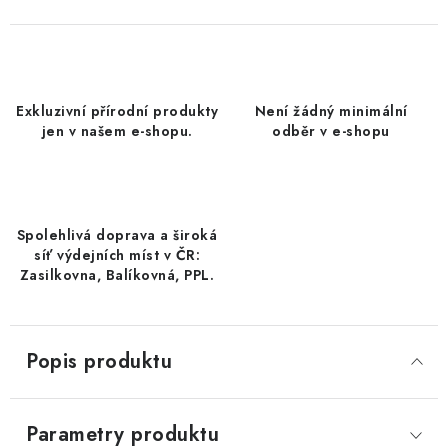
DATLE / DATLE DEGLET NOUR
RÝŽE
Exkluzivní přírodní produkty
Není žádný minimální
LYOFILIZOVANÉ OVOCE
jen v našem e-shopu.
odběr v e-shopu
SUŠENÉ OVOCE BEZ PŘIDANÉHO CUKRU A SÍRY /
MANGO BEZ PŘIDANÉHO CUKRU A SO2
Spolehlivá doprava a široká
KOŘENÍ / TEKUTÁ OCHUCOVADLA/OMÁČKY
síť výdejních míst v ČR:
Zasilkovna, Balíkovná, PPL.
KOŘENÍ / KOŘENÍCÍ SMĚSI / GRILOVACÍ KOŘENÍ
SUŠENÉ OVOCE / ŠVESTKY
Popis produktu
SUŠENÉ OVOCE / MERUŇKY SÍŘENÉ / MERUŇKY
SÍŘENÉ Č.8
Parametry produktu