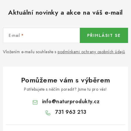
KOŘENÍ / JEDNODRUHOVÉ KOŘENÍ / BADYÁN
Aktuální novinky a akce na váš e-mail
DÁRKOVÉ POUKAZY
OŘECHY NATURAL / MANDLE
E-mail
PŘIHLÁSIT SE
OŘECHY NATURAL / PEKANOVÉ OŘECHY
Vložením e-mailu souhlasíte s
podmínkami ochrany osobních údajů
OŘECHY NATURAL / KEŠU OŘECHY / KEŠU ZLOMKY
OŘECHY NATURAL / KEŠU OŘECHY / KEŠU OŘECHY
Pomůžeme vám s výběrem
CELÉ NATURAL
Potřebujete s něčím poradit? Jsme tu pro vás!
OŘECHY NATURAL / PODZEMNICE (ARAŠÍDY) /
info
@
naturprodukty.cz
PODZEMNICE OLEJNÁ BLANŠÍROVANÁ
731 963 213
OŘECHY NATURAL