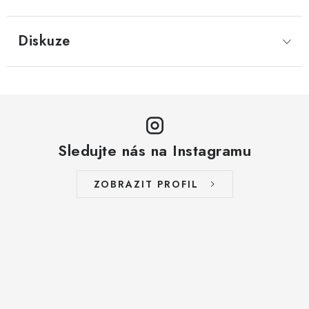
LYOFILIZOVANÉ OVOCE / MANGO
Diskuze
LYOFILIZOVANÉ OVOCE / JAHODY
VANILKA
OŘECHY PRAŽENÉ, SOLENÉ A DOCHUCENÉ /
PISTÁCIE PRAŽENÉ SOLENÉ
Sledujte nás na Instagramu
SUŠENÉ OVOCE / KLIKVA (BRUSINKY)
ZOBRAZIT PROFIL
LYOFILIZOVANÉ OVOCE / BANÁN
BYLINKY
SUŠENÉ OVOCE / ROZINKY JUMBO ZLATÉ