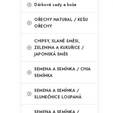
K
Přeskočit
a
Dárkové sady a koše
kategorie
a
n
t
OŘECHY NATURAL / KEŠU
n
e
OŘECHY
í
g
o
CHIPSY, SLANÉ SMĚSI,
p
ZELENINA A KUKUŘICE /
r
a
JAPONSKÁ SMĚS
i
n
e
SEMENA A SEMÍNKA / CHIA
e
SEMÍNKA
l
SEMENA A SEMÍNKA /
SLUNEČNICE LOUPANÁ
SEMENA A SEMÍNKA /