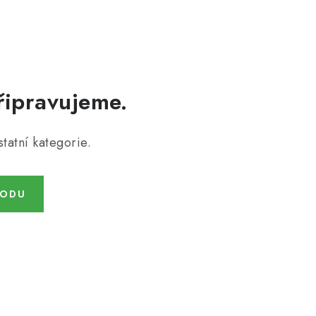
řipravujeme.
tatní kategorie.
HODU