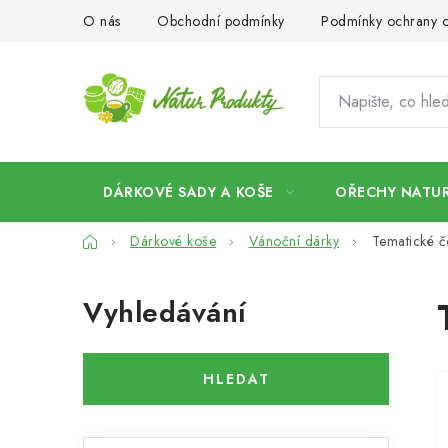
Přejít
O nás
Obchodní podmínky
Podmínky ochrany o
na
obsah
DÁRKOVÉ SADY A KOŠE
OŘECHY NATUR
Domů
Dárkové koše
Vánoční dárky
Tematické č
P
Vyhledávání
o
s
HLEDAT
t
r