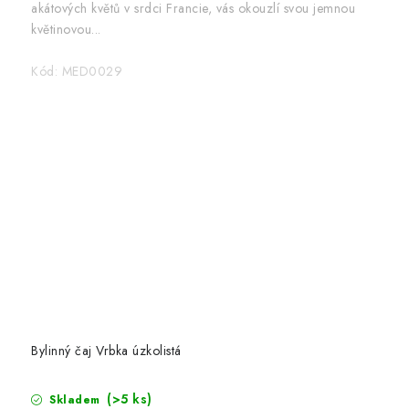
akátových květů v srdci Francie, vás okouzlí svou jemnou
květinovou...
Kód:
MED0029
Bylinný čaj Vrbka úzkolistá
(>5 ks)
Skladem