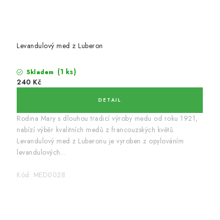
Levandulový med z Luberon
(1 ks)
Skladem
240 Kč
Rodina Mary s dlouhou tradicí výroby medu od roku 1921,
nabízí výběr kvalitních medů z francouzských květů.
Levandulový med z Luberonu je vyroben z opylováním
levandulových...
Kód:
MED0028