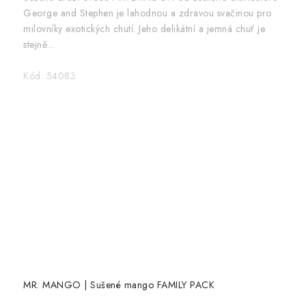
George and Stephen je lahodnou a zdravou svačinou pro
milovníky exotických chutí. Jeho delikátní a jemná chuť je
stejně...
Kód:
54083
MR. MANGO | Sušené mango FAMILY PACK