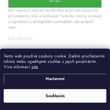
BIO respirační med od Famille Mary je přírodní pomocník
při bolestech v krku a nachlazení. Tento bio med je vyrobený
z ingrediencí z ekologického zemědělství, aby podpořil
vaše...
Kód:
MED0032
Tento web používá soubory cookie. Dalším procházením
tohoto webu vyjadřujete souhlas s jejich používáním..
Více informací
zde
.
Nastavení
Souhlasím