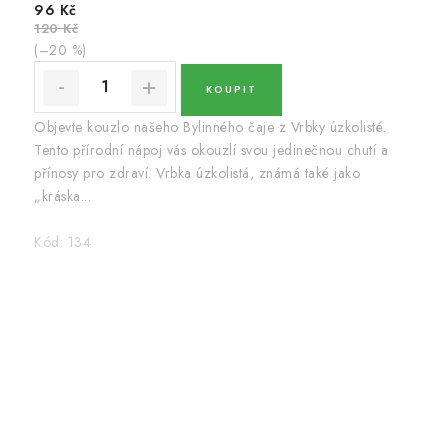
96 Kč
120 Kč
(–20 %)
Objevte kouzlo našeho Bylinného čaje z Vrbky úzkolisté.
Tento přírodní nápoj vás okouzlí svou jedinečnou chutí a
přínosy pro zdraví. Vrbka úzkolistá, známá také jako
„kráska...
Kód:
134