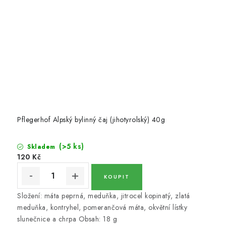
OŘECHY NATURAL / KOKOS / KOKOS PLÁTKY
ČAJE
KÁVA
KAKAO
SLADKOSTI
Pflegerhof Alpský bylinný čaj (jihotyrolský) 40g
PAŠTIKY A FOIE GRAS
(>5 ks)
Skladem
120 Kč
MOŘSKÉ PLODY
SÝRY A SÝROVÉ SPECIALITY
Složení: máta peprná, meduňka, jitrocel kopinatý, zlatá
meduňka, kontryhel, pomerančová máta, okvětní lístky
OLIVY A OLEJE
slunečnice a chrpa Obsah: 18 g