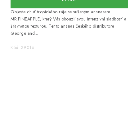
KREKRY A SLANÉ SNACKY
Objevte chuť tropického ráje se sušeným ananasem
MR.PINEAPPLE, který Vás okouzlí svou intenzivní sladkostí a
SUŠENÉ OVOCE
šťavnatou texturou. Tento ananas českého distributora
George and...
CUKR, SŮL
Kód:
39016
DÁRKOVÉ KOŠE
ČAJE-OVOCNÉ ČAJE
MOUKY BEZLEPKOVÉ
BLOG
O nás
Obchodní podmínky
Podmínky ochrany osobních údajů