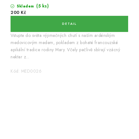
(5 ks)
Skladem
200 Kč
Vstupte do světa výjimečných chutí s naším ardénským
medovicovým medem, pokladem z bohaté francouzské
apikální tradice rodiny Mary. Včely pečlivě sbírají vzácný
nektar z...
Kód:
MED0026