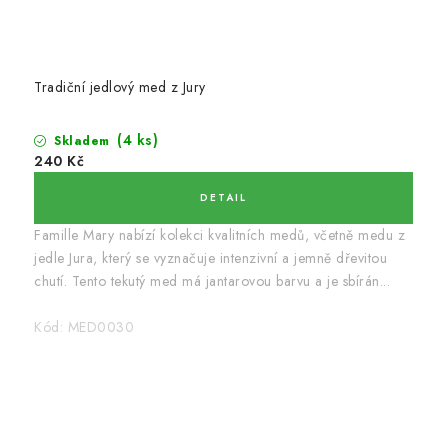
Tradiční jedlový med z Jury
(4 ks)
Skladem
240 Kč
Famille Mary nabízí kolekci kvalitních medů, včetně medu z
jedle Jura, který se vyznačuje intenzivní a jemně dřevitou
chutí. Tento tekutý med má jantarovou barvu a je sbírán...
Kód:
MED0030