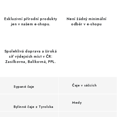
o
DATLE / DATLE DEGLET NOUR
m
m
RÝŽE
Exkluzivní přírodní produkty
Není žádný minimální
jen v našem e-shopu.
odběr v e-shopu
í
LYOFILIZOVANÉ OVOCE
s
t
SUŠENÉ OVOCE BEZ PŘIDANÉHO CUKRU A SÍRY /
MANGO BEZ PŘIDANÉHO CUKRU A SO2
ě
Spolehlivá doprava a široká
síť výdejních míst v ČR:
Zasilkovna, Balíkovná, PPL.
KOŘENÍ / TEKUTÁ OCHUCOVADLA/OMÁČKY
KOŘENÍ / KOŘENÍCÍ SMĚSI / GRILOVACÍ KOŘENÍ
Čaje v sáčcích
Sypané čaje
SUŠENÉ OVOCE / ŠVESTKY
Medy
SUŠENÉ OVOCE / MERUŇKY SÍŘENÉ / MERUŇKY
Bylinné čaje z Tyrolska
SÍŘENÉ Č.8