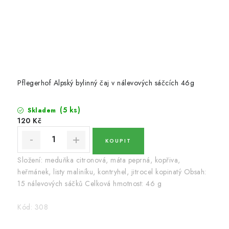
Pflegerhof Alpský bylinný čaj v nálevových sáčcích 46g
(5 ks)
Skladem
120 Kč
Složení: meduňka citronová, máta peprná, kopřiva,
heřmánek, listy maliníku, kontryhel, jitrocel kopinatý Obsah:
15 nálevových sáčků Celková hmotnost: 46 g
Kód:
308