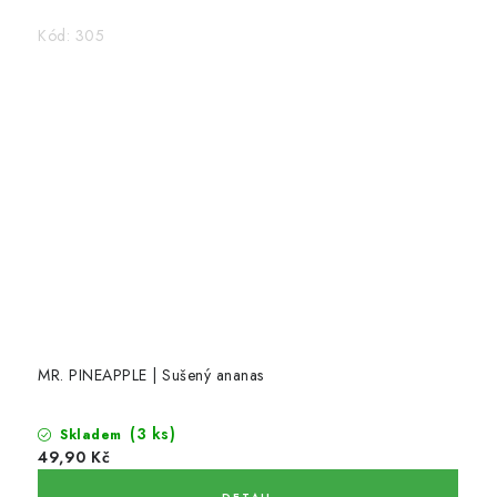
BYLINY
Kód:
305
OVOCNÉ A BYLINNÉ NÁPOJE
ČOKOLÁDY, SUŠENKY, CUKROVINKY
BYLINNÉ KAPKY,PŘÍRODNÍ DOPLŇKY STRAVY,
TINKTURY
BYLINNÉ KAPKY
DŽEMY
MR. PINEAPPLE | Sušený ananas
PLEVA
(3 ks)
Skladem
49,90 Kč
AKCE