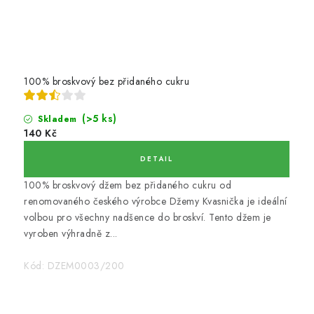
KOŘENÍ / JEDNODRUHOVÉ KOŘENÍ / BADYÁN
DÁRKOVÉ POUKAZY
OŘECHY NATURAL / MANDLE
100% broskvový bez přidaného cukru
OŘECHY NATURAL / PEKANOVÉ OŘECHY
(>5 ks)
Skladem
140 Kč
OŘECHY NATURAL / KEŠU OŘECHY / KEŠU ZLOMKY
100% broskvový džem bez přidaného cukru od
OŘECHY NATURAL / KEŠU OŘECHY / KEŠU OŘECHY
CELÉ NATURAL
renomovaného českého výrobce Džemy Kvasnička je ideální
volbou pro všechny nadšence do broskví. Tento džem je
vyroben výhradně z...
OŘECHY NATURAL / PODZEMNICE (ARAŠÍDY) /
PODZEMNICE OLEJNÁ BLANŠÍROVANÁ
Kód:
DZEM0003/200
OŘECHY NATURAL