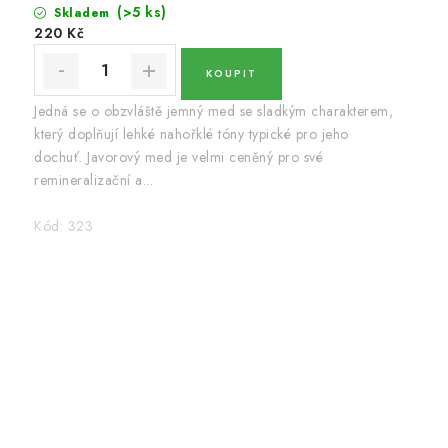
(>5 ks)
Skladem
220 Kč
Jedná se o obzvláště jemný med se sladkým charakterem,
který doplňují lehké nahořklé tóny typické pro jeho
dochuť. Javorový med je velmi ceněný pro své
remineralizační a...
Kód:
323