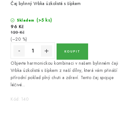
Čaj bylinný Vrbka úzkolistá s šípkem
(>5 ks)
Skladem
96 Kč
120 Kč
(–20 %)
Objevte harmonickou kombinaci v našem bylinném čaji
Vrbka úzkolistá s šípkem z naší dílny, která vám přináší
přírodní poklad plný chuti a zdraví. Tento čaj spojuje
léčivé...
Kód:
140