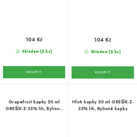
KOŘENÍ / JEDNODRUHOVÉ KOŘENÍ / BADYÁN
DÁRKOVÉ POUKAZY
OŘECHY NATURAL / MANDLE
104 Kč
104 Kč
OŘECHY NATURAL / PEKANOVÉ OŘECHY
(5 ks)
(5 ks)
Skladem
Skladem
OŘECHY NATURAL / KEŠU OŘECHY / KEŠU ZLOMKY
OŘECHY NATURAL / KEŠU OŘECHY / KEŠU OŘECHY
CELÉ NATURAL
Grapefruit kapky 50 ml
Hloh kapky 50 ml GREŠÍK-Z-
OŘECHY NATURAL / PODZEMNICE (ARAŠÍDY) /
PODZEMNICE OLEJNÁ BLANŠÍROVANÁ
GREŠÍK-Z-35% líh, Bylinné
35% líh, Bylinné kapky
kapky
OŘECHY NATURAL