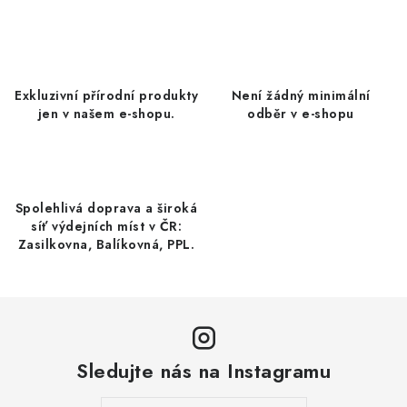
c
á
n
í
k
p
o
r
Exkluzivní přírodní produkty
Není žádný minimální
v
v
jen v našem e-shopu.
odběr v e-shopu
á
k
n
y
í
v
ý
Spolehlivá doprava a široká
p
síť výdejních míst v ČR:
Zasilkovna, Balíkovná, PPL.
i
s
u
Sledujte nás na Instagramu