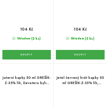
OŘECHY NATURAL / KOKOS / KOKOS PLÁTKY
ČAJE
KÁVA
104 Kč
104 Kč
(5 ks)
(5 ks)
Skladem
Skladem
KAKAO
SLADKOSTI
PAŠTIKY A FOIE GRAS
MOŘSKÉ PLODY
Jaterní kapky 50 ml GREŠÍK-
Jetel červený květ kapky 50
Z-35% líh, Devatero bylin
ml GREŠÍK-Z-35% líh,
kapky
Bylinné kapky
SÝRY A SÝROVÉ SPECIALITY
OLIVY A OLEJE