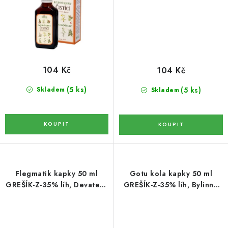
LYOFILIZOVANÉ OVOCE / MANGO
LYOFILIZOVANÉ OVOCE / JAHODY
VANILKA
104 Kč
104 Kč
OŘECHY PRAŽENÉ, SOLENÉ A DOCHUCENÉ /
(5 ks)
(5 ks)
Skladem
Skladem
PISTÁCIE PRAŽENÉ SOLENÉ
SUŠENÉ OVOCE / KLIKVA (BRUSINKY)
LYOFILIZOVANÉ OVOCE / BANÁN
Flegmatik kapky 50 ml
Gotu kola kapky 50 ml
BYLINKY
GREŠÍK-Z-35% líh, Devatero
GREŠÍK-Z-35% líh, Bylinné
bylin kapky
kapky
SUŠENÉ OVOCE / ROZINKY JUMBO ZLATÉ