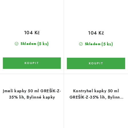
BYLINY
OVOCNÉ A BYLINNÉ NÁPOJE
104 Kč
104 Kč
ČOKOLÁDY, SUŠENKY, CUKROVINKY
(5 ks)
(5 ks)
Skladem
Skladem
BYLINNÉ KAPKY,PŘÍRODNÍ DOPLŇKY STRAVY,
TINKTURY
BYLINNÉ KAPKY
DŽEMY
Jmelí kapky 50 ml GREŠÍK-Z-
Kontryhel kapky 50 ml
35% líh, Bylinné kapky
GREŠÍK-Z-35% líh, Bylinné
kapky
PLEVA
AKCE