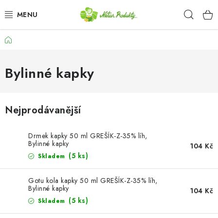
Přejít
Hleda
na
obsah
Domů
DÁRKOVÉ SADY A KOŠE
OŘECHY NATURAL / KEŠU OŘECHY
Bylinné kapky
CHIPSY, SLANÉ SMĚSI, ZELENINA A KUKUŘICE /
JAPONSKÁ SMĚS
Nejprodávanější
SEMENA A SEMÍNKA / CHIA SEMÍNKA
Drmek kapky 50 ml GREŠÍK-Z-35% líh,
Bylinné kapky
104 Kč
SEMENA A SEMÍNKA / SLUNEČNICE LOUPANÁ
(5 ks)
Skladem
SEMENA A SEMÍNKA / DÝŇOVÉ SEMÍNKO LOUPANÉ
Gotu kola kapky 50 ml GREŠÍK-Z-35% líh,
Bylinné kapky
104 Kč
(5 ks)
Skladem
SUŠENÉ OVOCE BEZ PŘIDANÉHO CUKRU A SÍRY /
ROZINKY / ROZINKY SULTÁNKY