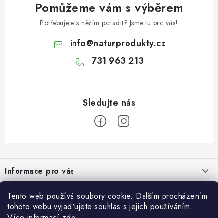
Pomůžeme vám s výběrem
Potřebujete s něčím poradit? Jsme tu pro vás!
info
@
naturprodukty.cz
731 963 213
Z
á
Informace pro vás
p
a
O nás
O nás
Tento web používá soubory cookie. Dalším procházením
t
tohoto webu vyjadřujete souhlas s jejich používáním..
Obchodní podmínky
í
Naše projekty
Více informací
zde
.