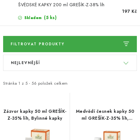
ŠVÉDSKÉ KAPKY 200 ml GREŠÍK-Z-38% líh
197 Kč
SUŠENÉ OVOCE / MANGO
(5 ks)
Skladem
SEMENA A SEMÍNKA / LNĚNÉ SEMÍNKO / LNĚNÉ
SEMÍNKO - HNĚDÉ
FILTROVAT PRODUKTY
ČOKOLÁDOVÉ POLEVY / SMĚS POLEV /
V
Ř
ČOKOLÁDOVÉ KAMÍNKY
NEJLEVNĚJŠÍ
ý
a
OŘECHOVÉ ZLOMKY A DRTĚ / LÍSKOVÁ JÁDRA DRŤ
p
z
i
e
Stránka
1
z
5
-
56
položek celkem
VŠE PRO OSLAVU, PÁRTY A VÝROČÍ
s
n
p
í
KONOPNÉ PRODUKTY
r
p
Zázvor kapky 50 ml GREŠÍK-
Medvědí česnek kapky 50
o
r
Z-35% líh, Bylinné kapky
ml GREŠÍK-Z-35% líh,
OŘECHY NATURAL / KOKOS / KOKOS STROUHANÝ
Bylinné kapky
d
o
u
d
SUŠENÉ OVOCE BEZ PŘIDANÉHO CUKRU A SÍRY /