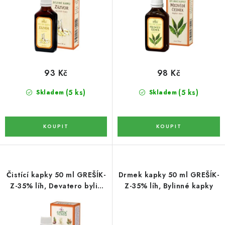
k
u
DATLE / DATLE DEGLET NOUR
t
k
RÝŽE
ů
t
ů
LYOFILIZOVANÉ OVOCE
93 Kč
98 Kč
SUŠENÉ OVOCE BEZ PŘIDANÉHO CUKRU A SÍRY /
(5 ks)
(5 ks)
Skladem
Skladem
MANGO BEZ PŘIDANÉHO CUKRU A SO2
KOŘENÍ / TEKUTÁ OCHUCOVADLA/OMÁČKY
KOŘENÍ / KOŘENÍCÍ SMĚSI / GRILOVACÍ KOŘENÍ
SUŠENÉ OVOCE / ŠVESTKY
Čistící kapky 50 ml GREŠÍK-
Drmek kapky 50 ml GREŠÍK-
Z-35% líh, Devatero bylin
Z-35% líh, Bylinné kapky
kapky
SUŠENÉ OVOCE / MERUŇKY SÍŘENÉ / MERUŇKY
SÍŘENÉ Č.8