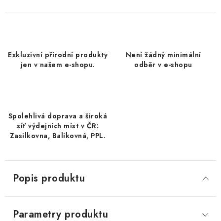
DATLE / DATLE DEGLET NOUR
RÝŽE
Exkluzivní přírodní produkty
Není žádný minimální
LYOFILIZOVANÉ OVOCE
jen v našem e-shopu.
odběr v e-shopu
SUŠENÉ OVOCE BEZ PŘIDANÉHO CUKRU A SÍRY /
MANGO BEZ PŘIDANÉHO CUKRU A SO2
Spolehlivá doprava a široká
KOŘENÍ / TEKUTÁ OCHUCOVADLA/OMÁČKY
síť výdejních míst v ČR:
Zasilkovna, Balíkovná, PPL.
KOŘENÍ / KOŘENÍCÍ SMĚSI / GRILOVACÍ KOŘENÍ
SUŠENÉ OVOCE / ŠVESTKY
Popis produktu
SUŠENÉ OVOCE / MERUŇKY SÍŘENÉ / MERUŇKY
SÍŘENÉ Č.8
Parametry produktu