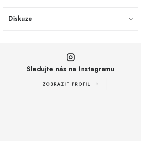
LYOFILIZOVANÉ OVOCE / MANGO
Diskuze
LYOFILIZOVANÉ OVOCE / JAHODY
VANILKA
OŘECHY PRAŽENÉ, SOLENÉ A DOCHUCENÉ /
PISTÁCIE PRAŽENÉ SOLENÉ
Sledujte nás na Instagramu
SUŠENÉ OVOCE / KLIKVA (BRUSINKY)
ZOBRAZIT PROFIL
LYOFILIZOVANÉ OVOCE / BANÁN
BYLINKY
SUŠENÉ OVOCE / ROZINKY JUMBO ZLATÉ