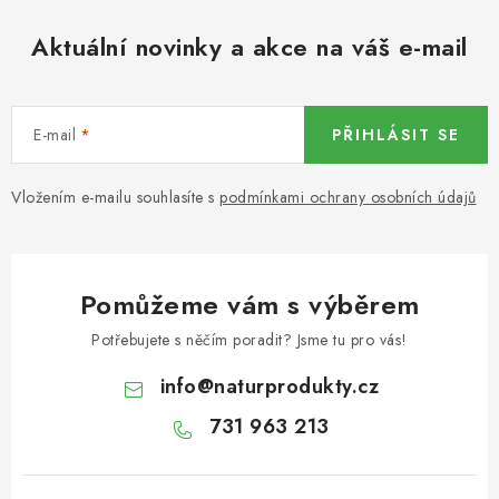
KOŘENÍ / JEDNODRUHOVÉ KOŘENÍ / BADYÁN
Aktuální novinky a akce na váš e-mail
DÁRKOVÉ POUKAZY
OŘECHY NATURAL / MANDLE
E-mail
PŘIHLÁSIT SE
OŘECHY NATURAL / PEKANOVÉ OŘECHY
Vložením e-mailu souhlasíte s
podmínkami ochrany osobních údajů
OŘECHY NATURAL / KEŠU OŘECHY / KEŠU ZLOMKY
OŘECHY NATURAL / KEŠU OŘECHY / KEŠU OŘECHY
Pomůžeme vám s výběrem
CELÉ NATURAL
Potřebujete s něčím poradit? Jsme tu pro vás!
OŘECHY NATURAL / PODZEMNICE (ARAŠÍDY) /
info
@
naturprodukty.cz
PODZEMNICE OLEJNÁ BLANŠÍROVANÁ
731 963 213
OŘECHY NATURAL