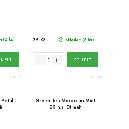
75 Kč
(5 ks)
(5 ks)
m
Skladem
Kód:
6064
Kód:
6091
 Petals
Green Tea Moroccan Mint
ah
20 n.s. Dilmah