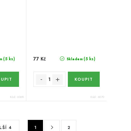
77 Kč
(5 ks)
(5 ks)
m
Skladem
Kód:
6068
Kód:
6070
S
LŠÍ 4
1
2