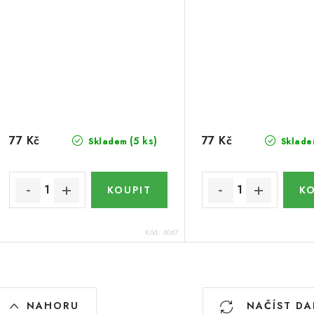
77 Kč
77 Kč
(5 ks)
Skladem
Sklade
Kód:
6067
O
NAHORU
NAČÍST DA