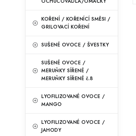
OCHUCOVADLA/OMÁČKY
l
KOŘENÍ / KOŘENÍCÍ SMĚSI /
GRILOVACÍ KOŘENÍ
SUŠENÉ OVOCE / ŠVESTKY
í
SUŠENÉ OVOCE /
MERUŇKY SÍŘENÉ /
MERUŇKY SÍŘENÉ č.8
r
LYOFILIZOVANÉ OVOCE /
MANGO
LYOFILIZOVANÉ OVOCE /
JAHODY