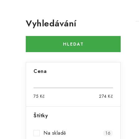
P
Vyhledávání
o
s
HLEDAT
t
r
i
a
Cena
n
n
75
Kč
274
Kč
í
Štítky
p
a
Na skladě
16