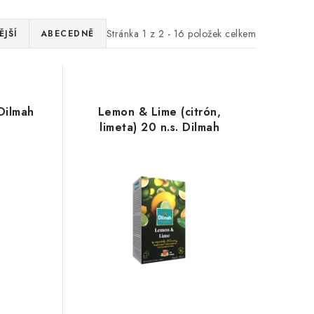
Stránka
1
z
2
-
16
položek celkem
JŠÍ
ABECEDNĚ
 Dilmah
Lemon & Lime (citrón,
limeta) 20 n.s. Dilmah