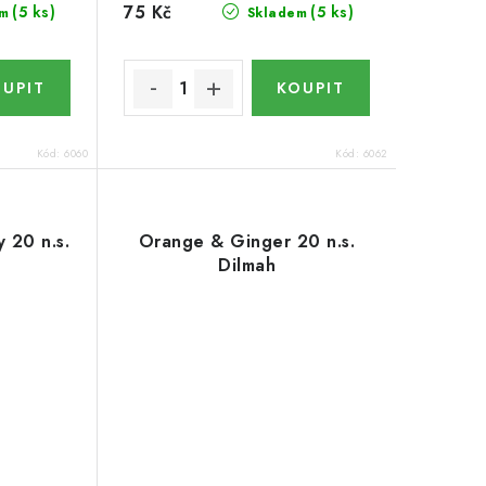
75 Kč
(5 ks)
(5 ks)
m
Skladem
Kód:
6060
Kód:
6062
 20 n.s.
Orange & Ginger 20 n.s.
Dilmah