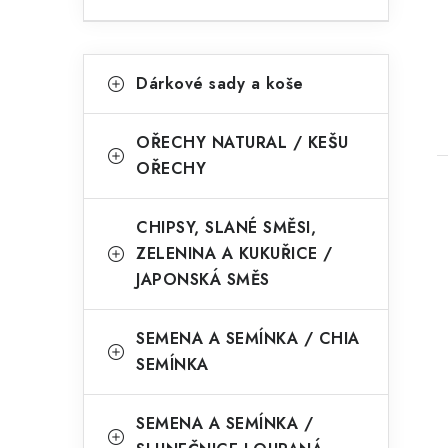
n
e
K
Přeskočit
t
l
Dárkové sady a koše
kategorie
a
t
OŘECHY NATURAL / KEŠU
e
OŘECHY
g
o
CHIPSY, SLANÉ SMĚSI,
ZELENINA A KUKUŘICE /
r
JAPONSKÁ SMĚS
i
e
SEMENA A SEMÍNKA / CHIA
SEMÍNKA
SEMENA A SEMÍNKA /