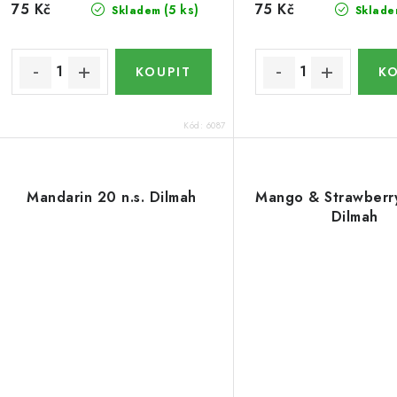
u
k
75 Kč
75 Kč
(5 ks)
Skladem
Sklade
k
t
ů
ů
Kód:
6087
Mandarin 20 n.s. Dilmah
Mango & Strawberry
Dilmah