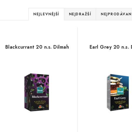
Ř
NEJLEVNĚJŠÍ
NEJDRAŽŠÍ
NEJPRODÁVANĚ
a
V
z
ý
e
Blackcurrant 20 n.s. Dilmah
Earl Grey 20 n.s.
p
n
í
s
p
p
r
r
o
o
d
d
u