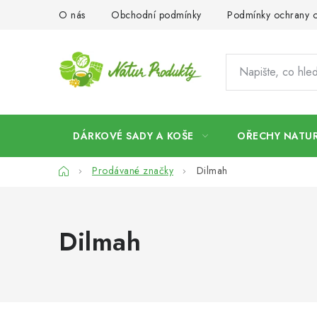
Přejít
O nás
Obchodní podmínky
Podmínky ochrany o
na
obsah
DÁRKOVÉ SADY A KOŠE
OŘECHY NATUR
Domů
Prodávané značky
Dilmah
Dilmah