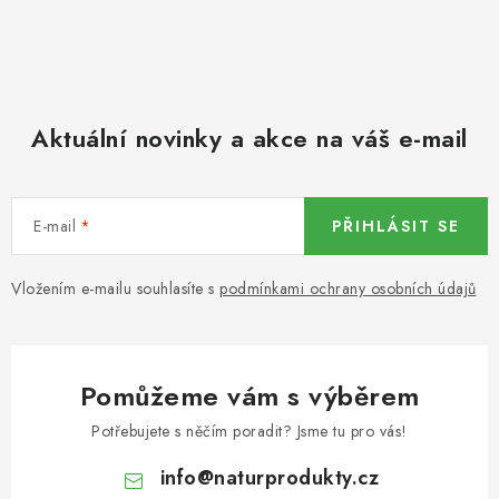
y
LYOFILIZOVANÉ OVOCE / MANGO
v
ý
LYOFILIZOVANÉ OVOCE / JAHODY
p
Aktuální novinky a akce na váš e-mail
i
VANILKA
s
u
OŘECHY PRAŽENÉ, SOLENÉ A DOCHUCENÉ /
PISTÁCIE PRAŽENÉ SOLENÉ
E-mail
PŘIHLÁSIT SE
SUŠENÉ OVOCE / KLIKVA (BRUSINKY)
Vložením e-mailu souhlasíte s
podmínkami ochrany osobních údajů
LYOFILIZOVANÉ OVOCE / BANÁN
Pomůžeme vám s výběrem
BYLINKY
Potřebujete s něčím poradit? Jsme tu pro vás!
SUŠENÉ OVOCE / ROZINKY JUMBO ZLATÉ
info
@
naturprodukty.cz