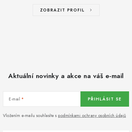
ZOBRAZIT PROFIL
SUŠENÉ OVOCE / MANGO
SEMENA A SEMÍNKA / LNĚNÉ SEMÍNKO / LNĚNÉ
SEMÍNKO - HNĚDÉ
ČOKOLÁDOVÉ POLEVY / SMĚS POLEV /
ČOKOLÁDOVÉ KAMÍNKY
OŘECHOVÉ ZLOMKY A DRTĚ / LÍSKOVÁ JÁDRA DRŤ
Aktuální novinky a akce na váš e-mail
VŠE PRO OSLAVU, PÁRTY A VÝROČÍ
E-mail
PŘIHLÁSIT SE
KONOPNÉ PRODUKTY
OŘECHY NATURAL / KOKOS / KOKOS STROUHANÝ
Vložením e-mailu souhlasíte s
podmínkami ochrany osobních údajů
SUŠENÉ OVOCE BEZ PŘIDANÉHO CUKRU A SÍRY /