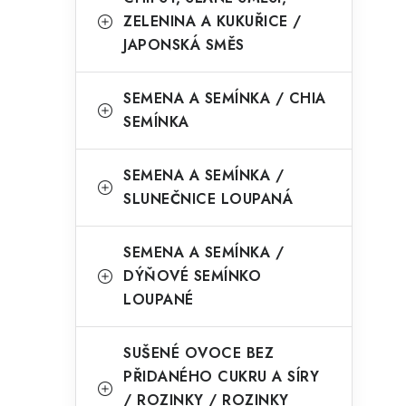
o
p
ZELENINA A KUKUŘICE /
r
a
JAPONSKÁ SMĚS
i
n
e
SEMENA A SEMÍNKA / CHIA
e
SEMÍNKA
l
SEMENA A SEMÍNKA /
SLUNEČNICE LOUPANÁ
SEMENA A SEMÍNKA /
DÝŇOVÉ SEMÍNKO
LOUPANÉ
SUŠENÉ OVOCE BEZ
PŘIDANÉHO CUKRU A SÍRY
/ ROZINKY / ROZINKY