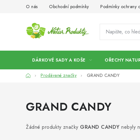
Přejít
O nás
Obchodní podmínky
Podmínky ochrany o
na
obsah
DÁRKOVÉ SADY A KOŠE
OŘECHY NATUR
Domů
Prodávané značky
GRAND CANDY
GRAND CANDY
Žádné produkty značky
GRAND CANDY
nebyly n