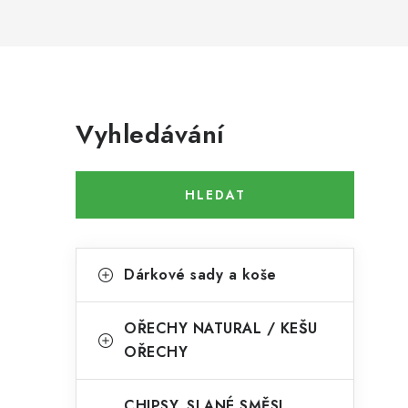
P
Vyhledávání
o
s
HLEDAT
t
r
K
Přeskočit
a
Dárkové sady a koše
kategorie
a
n
t
OŘECHY NATURAL / KEŠU
n
e
OŘECHY
í
g
CHIPSY, SLANÉ SMĚSI,