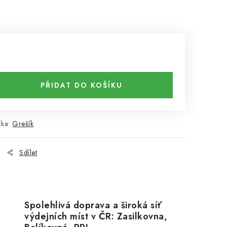
PŘIDAT DO KOŠÍKU
čka:
Grešík
Sdílet
Spolehlivá doprava a široká síť
výdejních míst v ČR: Zasilkovna,