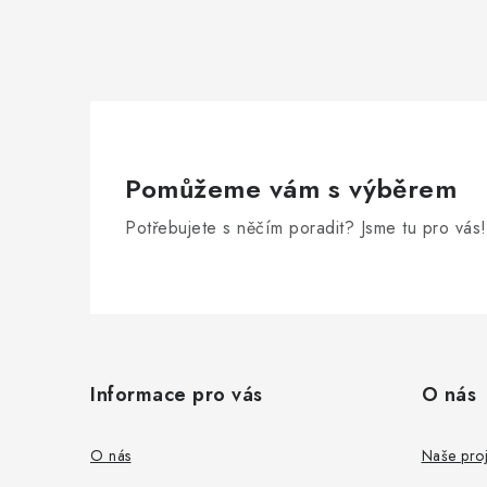
Pomůžeme vám s výběrem
Potřebujete s něčím poradit? Jsme tu pro vás!
Z
á
Informace pro vás
O nás
p
a
O nás
Naše proj