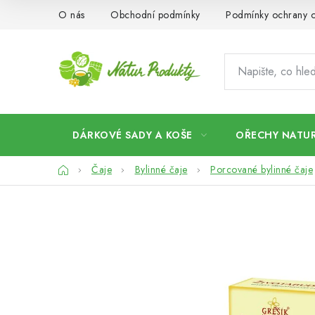
Přejít
O nás
Obchodní podmínky
Podmínky ochrany o
na
obsah
DÁRKOVÉ SADY A KOŠE
OŘECHY NATUR
Domů
Čaje
Bylinné čaje
Porcované bylinné čaje