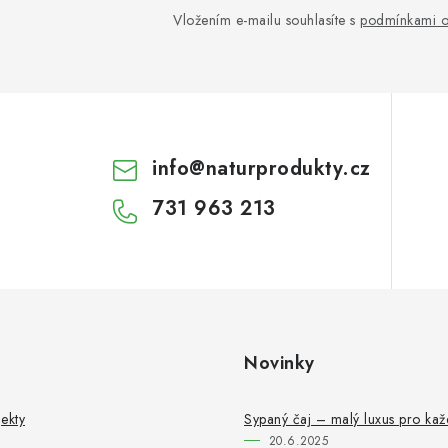
Vložením e-mailu souhlasíte s
podmínkami o
info
@
naturprodukty.cz
731 963 213
Novinky
ekty
Sypaný čaj – malý luxus pro ka
20.6.2025