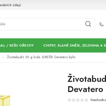
sobních údajů
AL / KEŠU OŘECHY
CHIPSY, SLANÉ SMĚSI, ZELENINA A
Životabudič 50 g krab. GREŠÍK Devatero bylin
Životabud
Devatero 
Neohodn