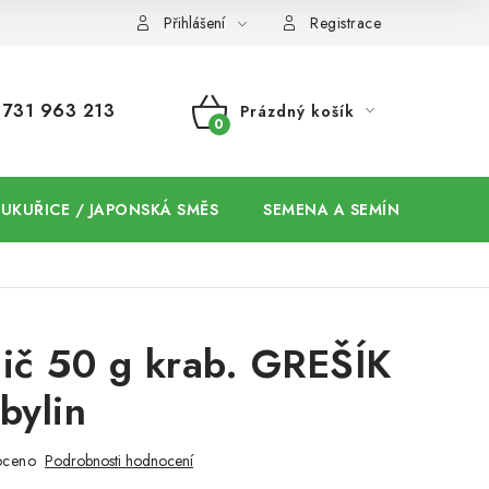
Přihlášení
Registrace
731 963 213
Prázdný košík
NÁKUPNÍ
KOŠÍK
 KUKUŘICE / JAPONSKÁ SMĚS
SEMENA A SEMÍNKA / CHIA
ič 50 g krab. GREŠÍK
bylin
oceno
Podrobnosti hodnocení