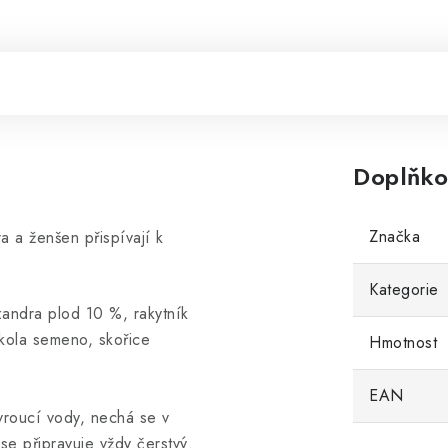
Doplňko
Značka
a a ženšen přispívají k
Kategorie
zandra plod 10 %, rakytník
 kola semeno, skořice
Hmotnost
EAN
 vroucí vody, nechá se v
se připravuje vždy čerstvý.