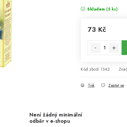
Skladem
(5 ks)
73 Kč
Měrná cena:
Kód zboží:
1342
Zna
Tisk
Zeptat se
Není žádný minimální
odběr v e-shopu