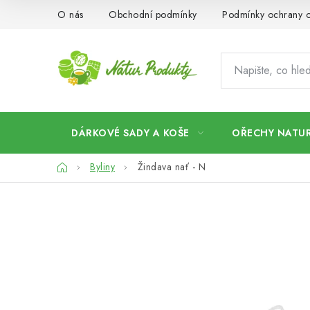
Přejít
O nás
Obchodní podmínky
Podmínky ochrany o
na
obsah
DÁRKOVÉ SADY A KOŠE
OŘECHY NATUR
Domů
Byliny
Žindava nať - N