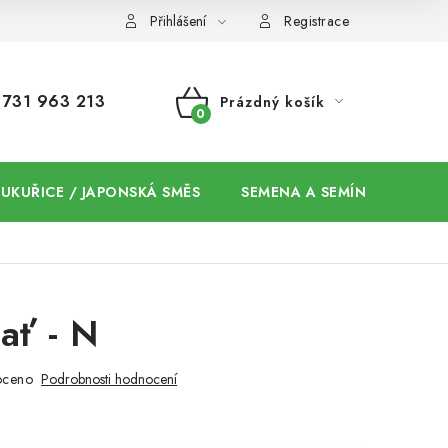
Přihlášení
Registrace
731 963 213
Prázdný košík
NÁKUPNÍ
KOŠÍK
 KUKUŘICE / JAPONSKÁ SMĚS
SEMENA A SEMÍNKA / CHIA
ať - N
oceno
Podrobnosti hodnocení