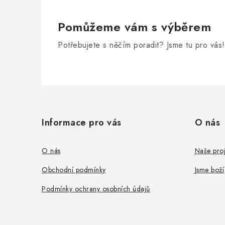
Pomůžeme vám s výběrem
Potřebujete s něčím poradit? Jsme tu pro vás!
Z
á
Informace pro vás
O nás
p
a
O nás
Naše proj
t
Obchodní podmínky
Jsme boží
í
Podmínky ochrany osobních údajů