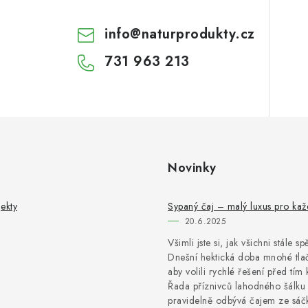
info
@
naturprodukty.cz
731 963 213
Novinky
ekty
Sypaný čaj – malý luxus pro ka
20.6.2025
Všimli jste si, jak všichni stále s
Dnešní hektická doba mnohé tlač
aby volili rychlé řešení před tím 
Řada příznivců lahodného šálku 
pravidelně odbývá čajem ze sáčk