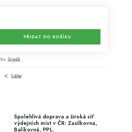
PŘIDAT DO KOŠÍKU
čka:
Grešík
Sdílet
Spolehlivá doprava a široká síť
výdejních míst v ČR: Zasilkovna,
Balíkovná, PPL.