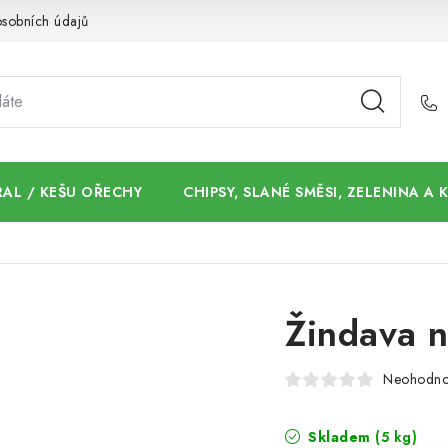
sobních údajů
AL / KEŠU OŘECHY
CHIPSY, SLANÉ SMĚSI, ZELENINA A
Žindava n
Neohodn
Skladem
(5 kg)