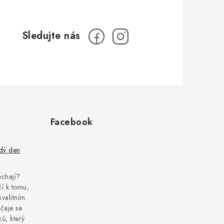
Facebook
ždý den
pěchají?
í k tomu,
kvalitním.
čaje se
ů, který