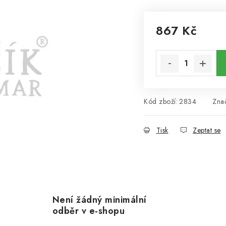
867 Kč
Měrná cena:
Kód zboží:
2834
Zna
Tisk
Zeptat se
Není žádný minimální
odběr v e-shopu