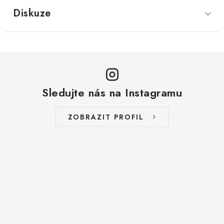
LYOFILIZOVANÉ OVOCE / MANGO
Diskuze
LYOFILIZOVANÉ OVOCE / JAHODY
VANILKA
OŘECHY PRAŽENÉ, SOLENÉ A DOCHUCENÉ /
Sledujte nás na Instagramu
PISTÁCIE PRAŽENÉ SOLENÉ
ZOBRAZIT PROFIL
SUŠENÉ OVOCE / KLIKVA (BRUSINKY)
LYOFILIZOVANÉ OVOCE / BANÁN
BYLINKY
SUŠENÉ OVOCE / ROZINKY JUMBO ZLATÉ