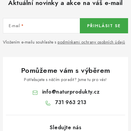
Aktuální novinky a akce na váš e-mail
KOŘENÍ / JEDNODRUHOVÉ KOŘENÍ / BADYÁN
DÁRKOVÉ POUKAZY
E-mail
PŘIHLÁSIT SE
OŘECHY NATURAL / MANDLE
Vložením e-mailu souhlasíte s
podmínkami ochrany osobních údajů
OŘECHY NATURAL / PEKANOVÉ OŘECHY
OŘECHY NATURAL / KEŠU OŘECHY / KEŠU ZLOMKY
Pomůžeme vám s výběrem
OŘECHY NATURAL / KEŠU OŘECHY / KEŠU OŘECHY
Potřebujete s něčím poradit? Jsme tu pro vás!
CELÉ NATURAL
info
@
naturprodukty.cz
OŘECHY NATURAL / PODZEMNICE (ARAŠÍDY) /
731 963 213
PODZEMNICE OLEJNÁ BLANŠÍROVANÁ
OŘECHY NATURAL