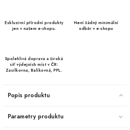
DATLE / DATLE DEGLET NOUR
RÝŽE
Exkluzivní přírodní produkty
Není žádný minimální
jen v našem e-shopu.
odběr v e-shopu
LYOFILIZOVANÉ OVOCE
SUŠENÉ OVOCE BEZ PŘIDANÉHO CUKRU A SÍRY /
MANGO BEZ PŘIDANÉHO CUKRU A SO2
Spolehlivá doprava a široká
síť výdejních míst v ČR:
KOŘENÍ / TEKUTÁ OCHUCOVADLA/OMÁČKY
Zasilkovna, Balíkovná, PPL.
KOŘENÍ / KOŘENÍCÍ SMĚSI / GRILOVACÍ KOŘENÍ
Popis produktu
SUŠENÉ OVOCE / ŠVESTKY
SUŠENÉ OVOCE / MERUŇKY SÍŘENÉ / MERUŇKY
Parametry produktu
SÍŘENÉ Č.8