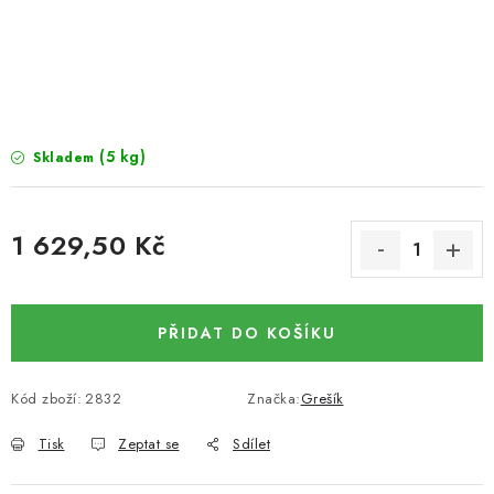
SUŠENÉ OVOCE / MANGO
SEMENA A SEMÍNKA / LNĚNÉ SEMÍNKO / LNĚNÉ
SEMÍNKO - HNĚDÉ
(5 kg)
Skladem
ČOKOLÁDOVÉ POLEVY / SMĚS POLEV /
ČOKOLÁDOVÉ KAMÍNKY
1 629,50 Kč
OŘECHOVÉ ZLOMKY A DRTĚ / LÍSKOVÁ JÁDRA DRŤ
Měrná cena:
VŠE PRO OSLAVU, PÁRTY A VÝROČÍ
PŘIDAT DO KOŠÍKU
KONOPNÉ PRODUKTY
Kód zboží:
2832
Značka:
Grešík
OŘECHY NATURAL / KOKOS / KOKOS STROUHANÝ
Tisk
Zeptat se
Sdílet
SUŠENÉ OVOCE BEZ PŘIDANÉHO CUKRU A SÍRY /