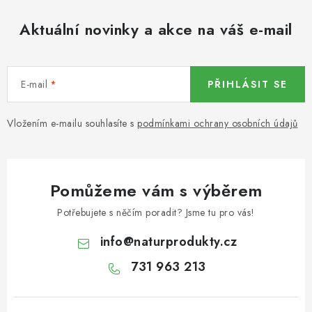
KOŘENÍ / JEDNODRUHOVÉ KOŘENÍ / BADYÁN
Aktuální novinky a akce na váš e-mail
DÁRKOVÉ POUKAZY
OŘECHY NATURAL / MANDLE
E-mail
PŘIHLÁSIT SE
OŘECHY NATURAL / PEKANOVÉ OŘECHY
Vložením e-mailu souhlasíte s
podmínkami ochrany osobních údajů
OŘECHY NATURAL / KEŠU OŘECHY / KEŠU ZLOMKY
OŘECHY NATURAL / KEŠU OŘECHY / KEŠU OŘECHY
Pomůžeme vám s výběrem
CELÉ NATURAL
Potřebujete s něčím poradit? Jsme tu pro vás!
OŘECHY NATURAL / PODZEMNICE (ARAŠÍDY) /
info
@
naturprodukty.cz
PODZEMNICE OLEJNÁ BLANŠÍROVANÁ
731 963 213
OŘECHY NATURAL