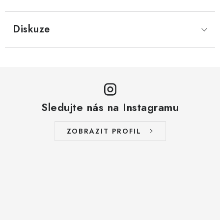
LYOFILIZOVANÉ OVOCE / MANGO
Diskuze
LYOFILIZOVANÉ OVOCE / JAHODY
VANILKA
OŘECHY PRAŽENÉ, SOLENÉ A DOCHUCENÉ /
PISTÁCIE PRAŽENÉ SOLENÉ
Sledujte nás na Instagramu
SUŠENÉ OVOCE / KLIKVA (BRUSINKY)
ZOBRAZIT PROFIL
LYOFILIZOVANÉ OVOCE / BANÁN
BYLINKY
SUŠENÉ OVOCE / ROZINKY JUMBO ZLATÉ