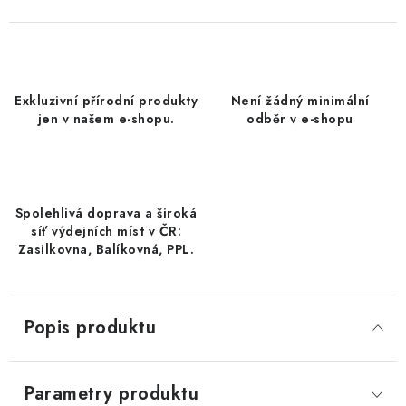
DATLE / DATLE DEGLET NOUR
RÝŽE
Exkluzivní přírodní produkty
Není žádný minimální
LYOFILIZOVANÉ OVOCE
jen v našem e-shopu.
odběr v e-shopu
SUŠENÉ OVOCE BEZ PŘIDANÉHO CUKRU A SÍRY /
MANGO BEZ PŘIDANÉHO CUKRU A SO2
Spolehlivá doprava a široká
KOŘENÍ / TEKUTÁ OCHUCOVADLA/OMÁČKY
síť výdejních míst v ČR:
Zasilkovna, Balíkovná, PPL.
KOŘENÍ / KOŘENÍCÍ SMĚSI / GRILOVACÍ KOŘENÍ
SUŠENÉ OVOCE / ŠVESTKY
Popis produktu
SUŠENÉ OVOCE / MERUŇKY SÍŘENÉ / MERUŇKY
SÍŘENÉ Č.8
Parametry produktu