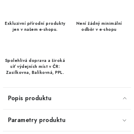
DATLE / DATLE DEGLET NOUR
RÝŽE
Exkluzivní přírodní produkty
Není žádný minimální
jen v našem e-shopu.
odběr v e-shopu
LYOFILIZOVANÉ OVOCE
SUŠENÉ OVOCE BEZ PŘIDANÉHO CUKRU A SÍRY /
MANGO BEZ PŘIDANÉHO CUKRU A SO2
Spolehlivá doprava a široká
síť výdejních míst v ČR:
KOŘENÍ / TEKUTÁ OCHUCOVADLA/OMÁČKY
Zasilkovna, Balíkovná, PPL.
KOŘENÍ / KOŘENÍCÍ SMĚSI / GRILOVACÍ KOŘENÍ
Popis produktu
SUŠENÉ OVOCE / ŠVESTKY
SUŠENÉ OVOCE / MERUŇKY SÍŘENÉ / MERUŇKY
Parametry produktu
SÍŘENÉ Č.8