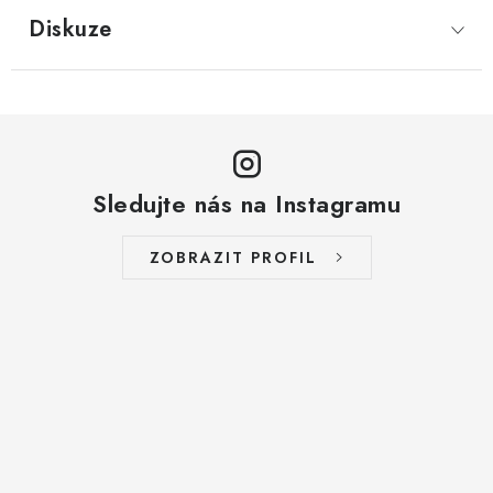
LYOFILIZOVANÉ OVOCE / MANGO
Diskuze
LYOFILIZOVANÉ OVOCE / JAHODY
VANILKA
OŘECHY PRAŽENÉ, SOLENÉ A DOCHUCENÉ /
Sledujte nás na Instagramu
PISTÁCIE PRAŽENÉ SOLENÉ
ZOBRAZIT PROFIL
SUŠENÉ OVOCE / KLIKVA (BRUSINKY)
LYOFILIZOVANÉ OVOCE / BANÁN
BYLINKY
SUŠENÉ OVOCE / ROZINKY JUMBO ZLATÉ