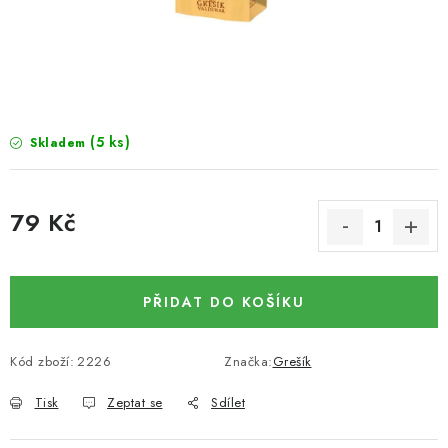
SUŠENÉ OVOCE / MANGO
SEMENA A SEMÍNKA / LNĚNÉ SEMÍNKO / LNĚNÉ
SEMÍNKO - HNĚDÉ
(5 ks)
Skladem
ČOKOLÁDOVÉ POLEVY / SMĚS POLEV /
ČOKOLÁDOVÉ KAMÍNKY
79 Kč
OŘECHOVÉ ZLOMKY A DRTĚ / LÍSKOVÁ JÁDRA DRŤ
Měrná cena:
VŠE PRO OSLAVU, PÁRTY A VÝROČÍ
PŘIDAT DO KOŠÍKU
KONOPNÉ PRODUKTY
Kód zboží:
2226
Značka:
Grešík
OŘECHY NATURAL / KOKOS / KOKOS STROUHANÝ
Tisk
Zeptat se
Sdílet
SUŠENÉ OVOCE BEZ PŘIDANÉHO CUKRU A SÍRY /