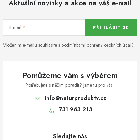
Aktuální novinky a akce na váš e-mail
KOŘENÍ / JEDNODRUHOVÉ KOŘENÍ / BADYÁN
DÁRKOVÉ POUKAZY
E-mail
PŘIHLÁSIT SE
OŘECHY NATURAL / MANDLE
Vložením e-mailu souhlasíte s
podmínkami ochrany osobních údajů
OŘECHY NATURAL / PEKANOVÉ OŘECHY
OŘECHY NATURAL / KEŠU OŘECHY / KEŠU ZLOMKY
Pomůžeme vám s výběrem
OŘECHY NATURAL / KEŠU OŘECHY / KEŠU OŘECHY
Potřebujete s něčím poradit? Jsme tu pro vás!
CELÉ NATURAL
info
@
naturprodukty.cz
OŘECHY NATURAL / PODZEMNICE (ARAŠÍDY) /
731 963 213
PODZEMNICE OLEJNÁ BLANŠÍROVANÁ
OŘECHY NATURAL