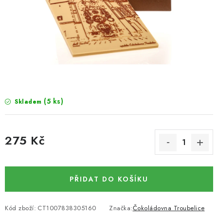
SUŠENÉ OVOCE / MANGO
SEMENA A SEMÍNKA / LNĚNÉ SEMÍNKO / LNĚNÉ
SEMÍNKO - HNĚDÉ
ČOKOLÁDOVÉ POLEVY / SMĚS POLEV /
ČOKOLÁDOVÉ KAMÍNKY
(5 ks)
Skladem
OŘECHOVÉ ZLOMKY A DRTĚ / LÍSKOVÁ JÁDRA DRŤ
275 Kč
VŠE PRO OSLAVU, PÁRTY A VÝROČÍ
Měrná cena:
KONOPNÉ PRODUKTY
PŘIDAT DO KOŠÍKU
OŘECHY NATURAL / KOKOS / KOKOS STROUHANÝ
Kód zboží:
CT1007838305160
Značka:
Čokoládovna Troubelice
SUŠENÉ OVOCE BEZ PŘIDANÉHO CUKRU A SÍRY /