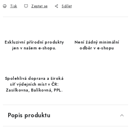
DATLE / DATLE DEGLET NOUR
Tisk
Zeptat se
Sdílet
RÝŽE
LYOFILIZOVANÉ OVOCE
Exkluzivní přírodní produkty
Není žádný minimální
jen v našem e-shopu.
odběr v e-shopu
SUŠENÉ OVOCE BEZ PŘIDANÉHO CUKRU A SÍRY /
MANGO BEZ PŘIDANÉHO CUKRU A SO2
KOŘENÍ / TEKUTÁ OCHUCOVADLA/OMÁČKY
Spolehlivá doprava a široká
síť výdejních míst v ČR:
KOŘENÍ / KOŘENÍCÍ SMĚSI / GRILOVACÍ KOŘENÍ
Zasilkovna, Balíkovná, PPL.
SUŠENÉ OVOCE / ŠVESTKY
Popis produktu
SUŠENÉ OVOCE / MERUŇKY SÍŘENÉ / MERUŇKY
SÍŘENÉ Č.8