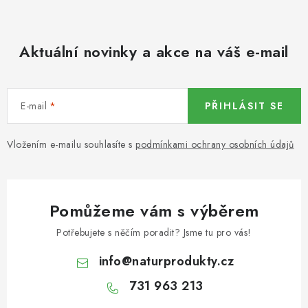
KOŘENÍ / JEDNODRUHOVÉ KOŘENÍ / BADYÁN
DÁRKOVÉ POUKAZY
Aktuální novinky a akce na váš e-mail
OŘECHY NATURAL / MANDLE
E-mail
PŘIHLÁSIT SE
OŘECHY NATURAL / PEKANOVÉ OŘECHY
Vložením e-mailu souhlasíte s
podmínkami ochrany osobních údajů
OŘECHY NATURAL / KEŠU OŘECHY / KEŠU ZLOMKY
OŘECHY NATURAL / KEŠU OŘECHY / KEŠU OŘECHY
CELÉ NATURAL
Pomůžeme vám s výběrem
OŘECHY NATURAL / PODZEMNICE (ARAŠÍDY) /
Potřebujete s něčím poradit? Jsme tu pro vás!
PODZEMNICE OLEJNÁ BLANŠÍROVANÁ
info
@
naturprodukty.cz
OŘECHY NATURAL
731 963 213