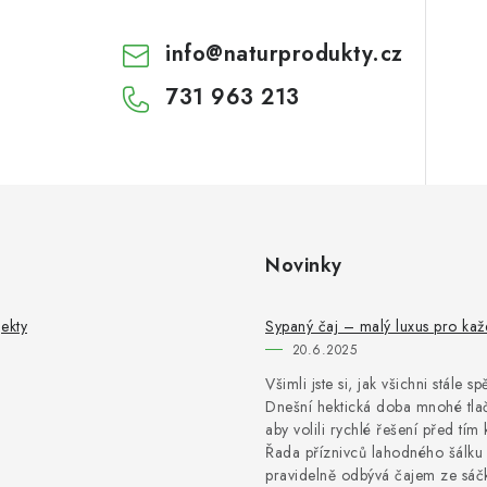
info
@
naturprodukty.cz
731 963 213
Novinky
ekty
Sypaný čaj – malý luxus pro ka
20.6.2025
Všimli jste si, jak všichni stále s
Dnešní hektická doba mnohé tlač
aby volili rychlé řešení před tím 
Řada příznivců lahodného šálku 
pravidelně odbývá čajem ze sáčk