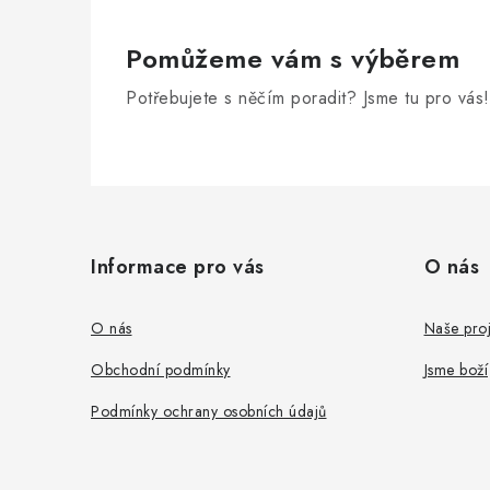
Pomůžeme vám s výběrem
Potřebujete s něčím poradit? Jsme tu pro vás!
Z
á
Informace pro vás
O nás
p
a
O nás
Naše proj
t
Obchodní podmínky
Jsme boží
í
Podmínky ochrany osobních údajů