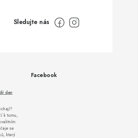
Facebook
ždý den
pěchají?
í k tomu,
kvalitním.
čaje se
ů, který