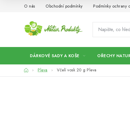
Přejít
O nás
Obchodní podmínky
Podmínky ochrany o
na
obsah
DÁRKOVÉ SADY A KOŠE
OŘECHY NATUR
Domů
Pleva
Včelí vosk 20 g Pleva