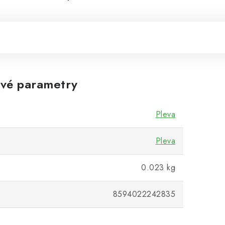
vé parametry
Pleva
Pleva
0.023 kg
8594022242835