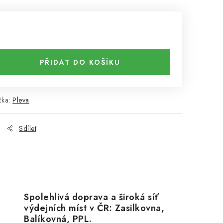
PŘIDAT DO KOŠÍKU
čka:
Pleva
Sdílet
Spolehlivá doprava a široká síť
výdejních míst v ČR: Zasilkovna,
Balíkovná, PPL.