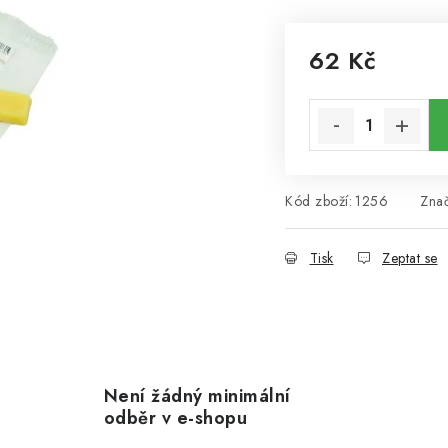
62 Kč
Měrná cena:
Kód zboží:
1256
Zna
Tisk
Zeptat se
Není žádný minimální
odběr v e-shopu