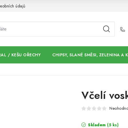
sobních údajů
AL / KEŠU OŘECHY
CHIPSY, SLANÉ SMĚSI, ZELENINA A
Včelí vos
Neohodn
Skladem
(5 ks)