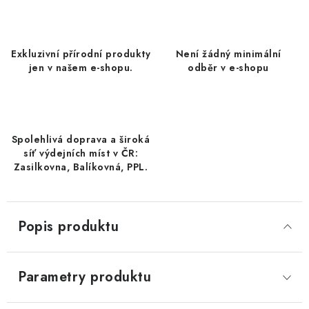
DATLE / DATLE DEGLET NOUR
RÝŽE
Exkluzivní přírodní produkty
Není žádný minimální
jen v našem e-shopu.
odběr v e-shopu
LYOFILIZOVANÉ OVOCE
SUŠENÉ OVOCE BEZ PŘIDANÉHO CUKRU A SÍRY /
MANGO BEZ PŘIDANÉHO CUKRU A SO2
Spolehlivá doprava a široká
síť výdejních míst v ČR:
KOŘENÍ / TEKUTÁ OCHUCOVADLA/OMÁČKY
Zasilkovna, Balíkovná, PPL.
KOŘENÍ / KOŘENÍCÍ SMĚSI / GRILOVACÍ KOŘENÍ
Popis produktu
SUŠENÉ OVOCE / ŠVESTKY
SUŠENÉ OVOCE / MERUŇKY SÍŘENÉ / MERUŇKY
Parametry produktu
SÍŘENÉ Č.8