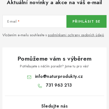
Aktuální novinky a akce na váš e-mail
KOŘENÍ / JEDNODRUHOVÉ KOŘENÍ / BADYÁN
DÁRKOVÉ POUKAZY
E-mail
PŘIHLÁSIT SE
OŘECHY NATURAL / MANDLE
Vložením e-mailu souhlasíte s
podmínkami ochrany osobních údajů
OŘECHY NATURAL / PEKANOVÉ OŘECHY
OŘECHY NATURAL / KEŠU OŘECHY / KEŠU ZLOMKY
Pomůžeme vám s výběrem
OŘECHY NATURAL / KEŠU OŘECHY / KEŠU OŘECHY
Potřebujete s něčím poradit? Jsme tu pro vás!
CELÉ NATURAL
info
@
naturprodukty.cz
OŘECHY NATURAL / PODZEMNICE (ARAŠÍDY) /
731 963 213
PODZEMNICE OLEJNÁ BLANŠÍROVANÁ
OŘECHY NATURAL