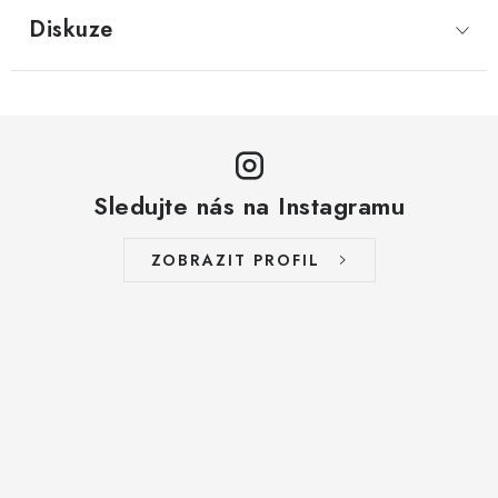
LYOFILIZOVANÉ OVOCE / MANGO
Diskuze
LYOFILIZOVANÉ OVOCE / JAHODY
VANILKA
OŘECHY PRAŽENÉ, SOLENÉ A DOCHUCENÉ /
Sledujte nás na Instagramu
PISTÁCIE PRAŽENÉ SOLENÉ
ZOBRAZIT PROFIL
SUŠENÉ OVOCE / KLIKVA (BRUSINKY)
LYOFILIZOVANÉ OVOCE / BANÁN
BYLINKY
SUŠENÉ OVOCE / ROZINKY JUMBO ZLATÉ