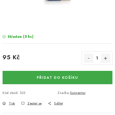
SUŠENÉ OVOCE / MANGO
SEMENA A SEMÍNKA / LNĚNÉ SEMÍNKO / LNĚNÉ
SEMÍNKO - HNĚDÉ
(5 ks)
Skladem
ČOKOLÁDOVÉ POLEVY / SMĚS POLEV /
ČOKOLÁDOVÉ KAMÍNKY
95 Kč
OŘECHOVÉ ZLOMKY A DRTĚ / LÍSKOVÁ JÁDRA DRŤ
Měrná cena:
VŠE PRO OSLAVU, PÁRTY A VÝROČÍ
PŘIDAT DO KOŠÍKU
KONOPNÉ PRODUKTY
Kód zboží:
533
Značka:
Sonnentor
OŘECHY NATURAL / KOKOS / KOKOS STROUHANÝ
Tisk
Zeptat se
Sdílet
SUŠENÉ OVOCE BEZ PŘIDANÉHO CUKRU A SÍRY /