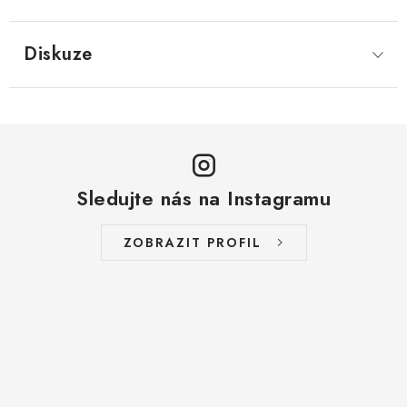
LYOFILIZOVANÉ OVOCE / MANGO
Diskuze
LYOFILIZOVANÉ OVOCE / JAHODY
VANILKA
OŘECHY PRAŽENÉ, SOLENÉ A DOCHUCENÉ /
PISTÁCIE PRAŽENÉ SOLENÉ
Sledujte nás na Instagramu
SUŠENÉ OVOCE / KLIKVA (BRUSINKY)
ZOBRAZIT PROFIL
LYOFILIZOVANÉ OVOCE / BANÁN
BYLINKY
SUŠENÉ OVOCE / ROZINKY JUMBO ZLATÉ