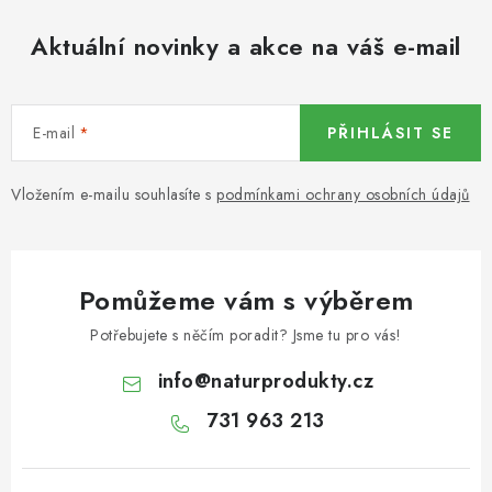
KOŘENÍ / JEDNODRUHOVÉ KOŘENÍ / BADYÁN
Aktuální novinky a akce na váš e-mail
DÁRKOVÉ POUKAZY
OŘECHY NATURAL / MANDLE
E-mail
PŘIHLÁSIT SE
OŘECHY NATURAL / PEKANOVÉ OŘECHY
Vložením e-mailu souhlasíte s
podmínkami ochrany osobních údajů
OŘECHY NATURAL / KEŠU OŘECHY / KEŠU ZLOMKY
OŘECHY NATURAL / KEŠU OŘECHY / KEŠU OŘECHY
Pomůžeme vám s výběrem
CELÉ NATURAL
Potřebujete s něčím poradit? Jsme tu pro vás!
OŘECHY NATURAL / PODZEMNICE (ARAŠÍDY) /
info
@
naturprodukty.cz
PODZEMNICE OLEJNÁ BLANŠÍROVANÁ
731 963 213
OŘECHY NATURAL