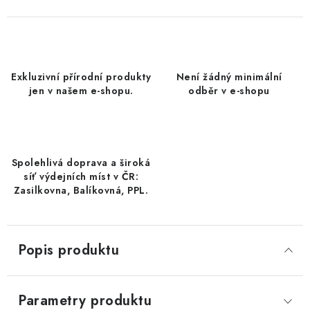
DATLE / DATLE DEGLET NOUR
RÝŽE
Exkluzivní přírodní produkty
Není žádný minimální
LYOFILIZOVANÉ OVOCE
jen v našem e-shopu.
odběr v e-shopu
SUŠENÉ OVOCE BEZ PŘIDANÉHO CUKRU A SÍRY /
MANGO BEZ PŘIDANÉHO CUKRU A SO2
Spolehlivá doprava a široká
KOŘENÍ / TEKUTÁ OCHUCOVADLA/OMÁČKY
síť výdejních míst v ČR:
Zasilkovna, Balíkovná, PPL.
KOŘENÍ / KOŘENÍCÍ SMĚSI / GRILOVACÍ KOŘENÍ
SUŠENÉ OVOCE / ŠVESTKY
Popis produktu
SUŠENÉ OVOCE / MERUŇKY SÍŘENÉ / MERUŇKY
SÍŘENÉ Č.8
Parametry produktu