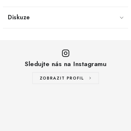
LYOFILIZOVANÉ OVOCE / MANGO
Diskuze
LYOFILIZOVANÉ OVOCE / JAHODY
VANILKA
OŘECHY PRAŽENÉ, SOLENÉ A DOCHUCENÉ /
PISTÁCIE PRAŽENÉ SOLENÉ
Sledujte nás na Instagramu
SUŠENÉ OVOCE / KLIKVA (BRUSINKY)
ZOBRAZIT PROFIL
LYOFILIZOVANÉ OVOCE / BANÁN
BYLINKY
SUŠENÉ OVOCE / ROZINKY JUMBO ZLATÉ