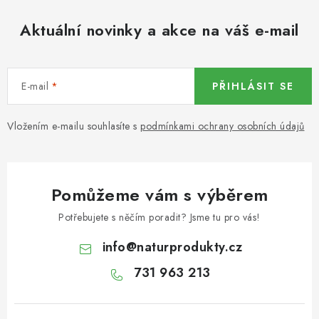
KOŘENÍ / JEDNODRUHOVÉ KOŘENÍ / BADYÁN
Aktuální novinky a akce na váš e-mail
DÁRKOVÉ POUKAZY
OŘECHY NATURAL / MANDLE
E-mail
PŘIHLÁSIT SE
OŘECHY NATURAL / PEKANOVÉ OŘECHY
Vložením e-mailu souhlasíte s
podmínkami ochrany osobních údajů
OŘECHY NATURAL / KEŠU OŘECHY / KEŠU ZLOMKY
OŘECHY NATURAL / KEŠU OŘECHY / KEŠU OŘECHY
Pomůžeme vám s výběrem
CELÉ NATURAL
Potřebujete s něčím poradit? Jsme tu pro vás!
OŘECHY NATURAL / PODZEMNICE (ARAŠÍDY) /
info
@
naturprodukty.cz
PODZEMNICE OLEJNÁ BLANŠÍROVANÁ
731 963 213
OŘECHY NATURAL