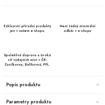
DATLE / DATLE DEGLET NOUR
RÝŽE
Exkluzivní přírodní produkty
Není žádný minimální
LYOFILIZOVANÉ OVOCE
jen v našem e-shopu.
odběr v e-shopu
SUŠENÉ OVOCE BEZ PŘIDANÉHO CUKRU A SÍRY /
MANGO BEZ PŘIDANÉHO CUKRU A SO2
Spolehlivá doprava a široká
KOŘENÍ / TEKUTÁ OCHUCOVADLA/OMÁČKY
síť výdejních míst v ČR:
Zasilkovna, Balíkovná, PPL.
KOŘENÍ / KOŘENÍCÍ SMĚSI / GRILOVACÍ KOŘENÍ
SUŠENÉ OVOCE / ŠVESTKY
Popis produktu
SUŠENÉ OVOCE / MERUŇKY SÍŘENÉ / MERUŇKY
SÍŘENÉ Č.8
Parametry produktu