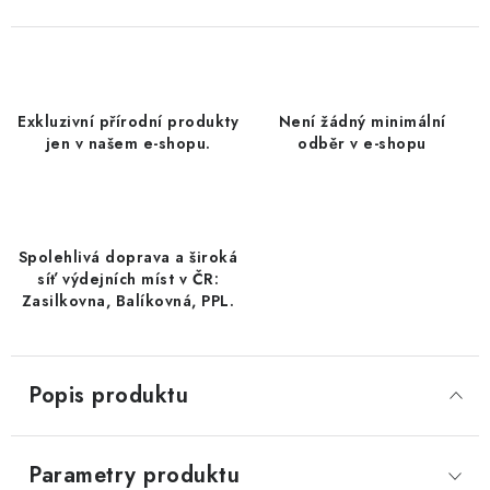
DATLE / DATLE DEGLET NOUR
RÝŽE
Exkluzivní přírodní produkty
Není žádný minimální
LYOFILIZOVANÉ OVOCE
jen v našem e-shopu.
odběr v e-shopu
SUŠENÉ OVOCE BEZ PŘIDANÉHO CUKRU A SÍRY /
MANGO BEZ PŘIDANÉHO CUKRU A SO2
Spolehlivá doprava a široká
KOŘENÍ / TEKUTÁ OCHUCOVADLA/OMÁČKY
síť výdejních míst v ČR:
Zasilkovna, Balíkovná, PPL.
KOŘENÍ / KOŘENÍCÍ SMĚSI / GRILOVACÍ KOŘENÍ
SUŠENÉ OVOCE / ŠVESTKY
Popis produktu
SUŠENÉ OVOCE / MERUŇKY SÍŘENÉ / MERUŇKY
SÍŘENÉ Č.8
Parametry produktu