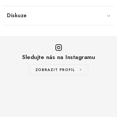
LYOFILIZOVANÉ OVOCE / MANGO
Diskuze
LYOFILIZOVANÉ OVOCE / JAHODY
VANILKA
OŘECHY PRAŽENÉ, SOLENÉ A DOCHUCENÉ /
PISTÁCIE PRAŽENÉ SOLENÉ
Sledujte nás na Instagramu
SUŠENÉ OVOCE / KLIKVA (BRUSINKY)
ZOBRAZIT PROFIL
LYOFILIZOVANÉ OVOCE / BANÁN
BYLINKY
SUŠENÉ OVOCE / ROZINKY JUMBO ZLATÉ