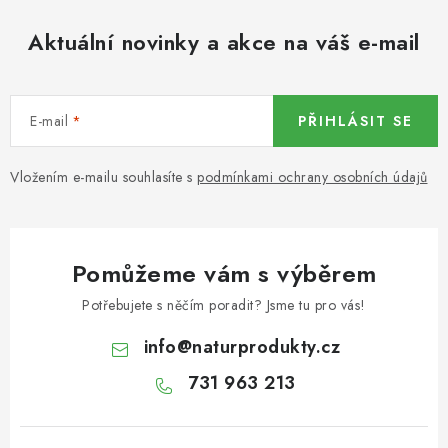
KOŘENÍ / JEDNODRUHOVÉ KOŘENÍ / BADYÁN
Aktuální novinky a akce na váš e-mail
DÁRKOVÉ POUKAZY
OŘECHY NATURAL / MANDLE
E-mail
PŘIHLÁSIT SE
OŘECHY NATURAL / PEKANOVÉ OŘECHY
Vložením e-mailu souhlasíte s
podmínkami ochrany osobních údajů
OŘECHY NATURAL / KEŠU OŘECHY / KEŠU ZLOMKY
OŘECHY NATURAL / KEŠU OŘECHY / KEŠU OŘECHY
Pomůžeme vám s výběrem
CELÉ NATURAL
Potřebujete s něčím poradit? Jsme tu pro vás!
OŘECHY NATURAL / PODZEMNICE (ARAŠÍDY) /
info
@
naturprodukty.cz
PODZEMNICE OLEJNÁ BLANŠÍROVANÁ
731 963 213
OŘECHY NATURAL