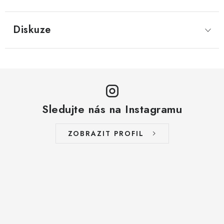
LYOFILIZOVANÉ OVOCE / MANGO
Diskuze
LYOFILIZOVANÉ OVOCE / JAHODY
VANILKA
OŘECHY PRAŽENÉ, SOLENÉ A DOCHUCENÉ /
PISTÁCIE PRAŽENÉ SOLENÉ
Sledujte nás na Instagramu
SUŠENÉ OVOCE / KLIKVA (BRUSINKY)
ZOBRAZIT PROFIL
LYOFILIZOVANÉ OVOCE / BANÁN
BYLINKY
SUŠENÉ OVOCE / ROZINKY JUMBO ZLATÉ