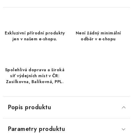
DATLE / DATLE DEGLET NOUR
RÝŽE
Exkluzivní přírodní produkty
Není žádný minimální
LYOFILIZOVANÉ OVOCE
jen v našem e-shopu.
odběr v e-shopu
SUŠENÉ OVOCE BEZ PŘIDANÉHO CUKRU A SÍRY /
MANGO BEZ PŘIDANÉHO CUKRU A SO2
Spolehlivá doprava a široká
KOŘENÍ / TEKUTÁ OCHUCOVADLA/OMÁČKY
síť výdejních míst v ČR:
Zasilkovna, Balíkovná, PPL.
KOŘENÍ / KOŘENÍCÍ SMĚSI / GRILOVACÍ KOŘENÍ
SUŠENÉ OVOCE / ŠVESTKY
Popis produktu
SUŠENÉ OVOCE / MERUŇKY SÍŘENÉ / MERUŇKY
SÍŘENÉ Č.8
Parametry produktu