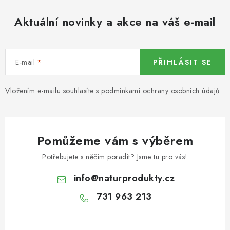
KOŘENÍ / JEDNODRUHOVÉ KOŘENÍ / BADYÁN
Aktuální novinky a akce na váš e-mail
DÁRKOVÉ POUKAZY
OŘECHY NATURAL / MANDLE
E-mail
PŘIHLÁSIT SE
OŘECHY NATURAL / PEKANOVÉ OŘECHY
Vložením e-mailu souhlasíte s
podmínkami ochrany osobních údajů
OŘECHY NATURAL / KEŠU OŘECHY / KEŠU ZLOMKY
OŘECHY NATURAL / KEŠU OŘECHY / KEŠU OŘECHY
Pomůžeme vám s výběrem
CELÉ NATURAL
Potřebujete s něčím poradit? Jsme tu pro vás!
OŘECHY NATURAL / PODZEMNICE (ARAŠÍDY) /
info
@
naturprodukty.cz
PODZEMNICE OLEJNÁ BLANŠÍROVANÁ
731 963 213
OŘECHY NATURAL