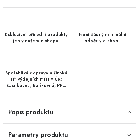
DATLE / DATLE DEGLET NOUR
RÝŽE
Exkluzivní přírodní produkty
Není žádný minimální
LYOFILIZOVANÉ OVOCE
jen v našem e-shopu.
odběr v e-shopu
SUŠENÉ OVOCE BEZ PŘIDANÉHO CUKRU A SÍRY /
MANGO BEZ PŘIDANÉHO CUKRU A SO2
Spolehlivá doprava a široká
KOŘENÍ / TEKUTÁ OCHUCOVADLA/OMÁČKY
síť výdejních míst v ČR:
Zasilkovna, Balíkovná, PPL.
KOŘENÍ / KOŘENÍCÍ SMĚSI / GRILOVACÍ KOŘENÍ
SUŠENÉ OVOCE / ŠVESTKY
Popis produktu
SUŠENÉ OVOCE / MERUŇKY SÍŘENÉ / MERUŇKY
SÍŘENÉ Č.8
Parametry produktu