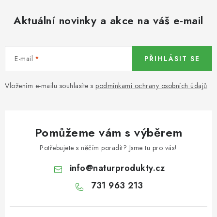
KOŘENÍ / JEDNODRUHOVÉ KOŘENÍ / BADYÁN
Aktuální novinky a akce na váš e-mail
DÁRKOVÉ POUKAZY
OŘECHY NATURAL / MANDLE
E-mail
PŘIHLÁSIT SE
OŘECHY NATURAL / PEKANOVÉ OŘECHY
Vložením e-mailu souhlasíte s
podmínkami ochrany osobních údajů
OŘECHY NATURAL / KEŠU OŘECHY / KEŠU ZLOMKY
OŘECHY NATURAL / KEŠU OŘECHY / KEŠU OŘECHY
Pomůžeme vám s výběrem
CELÉ NATURAL
Potřebujete s něčím poradit? Jsme tu pro vás!
OŘECHY NATURAL / PODZEMNICE (ARAŠÍDY) /
info
@
naturprodukty.cz
PODZEMNICE OLEJNÁ BLANŠÍROVANÁ
731 963 213
OŘECHY NATURAL