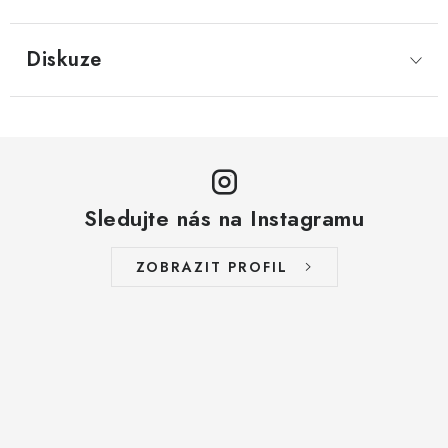
LYOFILIZOVANÉ OVOCE / MANGO
Diskuze
LYOFILIZOVANÉ OVOCE / JAHODY
VANILKA
OŘECHY PRAŽENÉ, SOLENÉ A DOCHUCENÉ /
PISTÁCIE PRAŽENÉ SOLENÉ
Sledujte nás na Instagramu
SUŠENÉ OVOCE / KLIKVA (BRUSINKY)
ZOBRAZIT PROFIL
LYOFILIZOVANÉ OVOCE / BANÁN
BYLINKY
SUŠENÉ OVOCE / ROZINKY JUMBO ZLATÉ