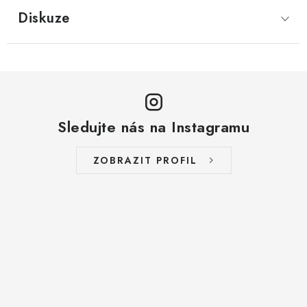
LYOFILIZOVANÉ OVOCE / MANGO
Diskuze
LYOFILIZOVANÉ OVOCE / JAHODY
VANILKA
OŘECHY PRAŽENÉ, SOLENÉ A DOCHUCENÉ /
Sledujte nás na Instagramu
PISTÁCIE PRAŽENÉ SOLENÉ
ZOBRAZIT PROFIL
SUŠENÉ OVOCE / KLIKVA (BRUSINKY)
LYOFILIZOVANÉ OVOCE / BANÁN
BYLINKY
SUŠENÉ OVOCE / ROZINKY JUMBO ZLATÉ