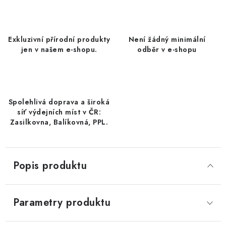
DATLE / DATLE DEGLET NOUR
RÝŽE
Exkluzivní přírodní produkty
Není žádný minimální
jen v našem e-shopu.
odběr v e-shopu
LYOFILIZOVANÉ OVOCE
SUŠENÉ OVOCE BEZ PŘIDANÉHO CUKRU A SÍRY /
MANGO BEZ PŘIDANÉHO CUKRU A SO2
Spolehlivá doprava a široká
síť výdejních míst v ČR:
KOŘENÍ / TEKUTÁ OCHUCOVADLA/OMÁČKY
Zasilkovna, Balíkovná, PPL.
KOŘENÍ / KOŘENÍCÍ SMĚSI / GRILOVACÍ KOŘENÍ
Popis produktu
SUŠENÉ OVOCE / ŠVESTKY
SUŠENÉ OVOCE / MERUŇKY SÍŘENÉ / MERUŇKY
Parametry produktu
SÍŘENÉ Č.8