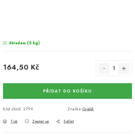
SUŠENÉ OVOCE / MANGO
SEMENA A SEMÍNKA / LNĚNÉ SEMÍNKO / LNĚNÉ
SEMÍNKO - HNĚDÉ
(5 kg)
Skladem
ČOKOLÁDOVÉ POLEVY / SMĚS POLEV /
ČOKOLÁDOVÉ KAMÍNKY
164,50 Kč
OŘECHOVÉ ZLOMKY A DRTĚ / LÍSKOVÁ JÁDRA DRŤ
Měrná cena:
VŠE PRO OSLAVU, PÁRTY A VÝROČÍ
PŘIDAT DO KOŠÍKU
KONOPNÉ PRODUKTY
Kód zboží:
2799
Značka:
Grešík
OŘECHY NATURAL / KOKOS / KOKOS STROUHANÝ
Tisk
Zeptat se
Sdílet
SUŠENÉ OVOCE BEZ PŘIDANÉHO CUKRU A SÍRY /