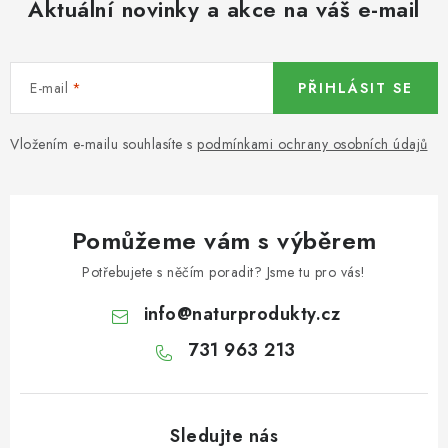
Aktuální novinky a akce na váš e-mail
KOŘENÍ / JEDNODRUHOVÉ KOŘENÍ / BADYÁN
DÁRKOVÉ POUKAZY
E-mail
PŘIHLÁSIT SE
OŘECHY NATURAL / MANDLE
Vložením e-mailu souhlasíte s
podmínkami ochrany osobních údajů
OŘECHY NATURAL / PEKANOVÉ OŘECHY
OŘECHY NATURAL / KEŠU OŘECHY / KEŠU ZLOMKY
Pomůžeme vám s výběrem
OŘECHY NATURAL / KEŠU OŘECHY / KEŠU OŘECHY
Potřebujete s něčím poradit? Jsme tu pro vás!
CELÉ NATURAL
info
@
naturprodukty.cz
OŘECHY NATURAL / PODZEMNICE (ARAŠÍDY) /
731 963 213
PODZEMNICE OLEJNÁ BLANŠÍROVANÁ
OŘECHY NATURAL