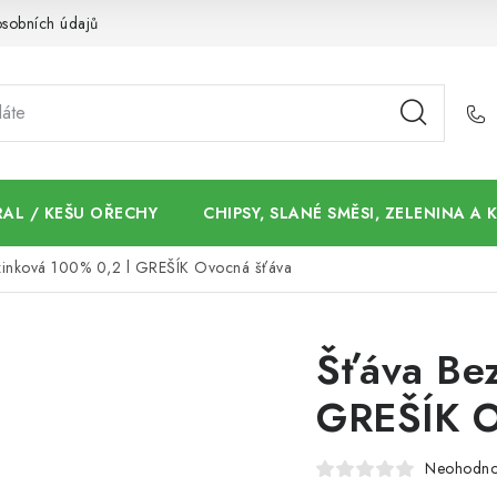
sobních údajů
AL / KEŠU OŘECHY
CHIPSY, SLANÉ SMĚSI, ZELENINA A
zinková 100% 0,2 l GREŠÍK Ovocná šťáva
Šťáva Be
GREŠÍK O
Neohodn