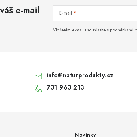
váš e-mail
E-mail
Vložením e-mailu souhlasíte s
podmínkami o
info
@
naturprodukty.cz
731 963 213
Novinky