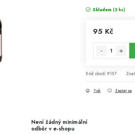
Skladem
(5 ks)
95 Kč
Měrná cena:
Kód zboží:
9157
Zna
Tisk
Zeptat se
Není žádný minimální
odběr v e-shopu