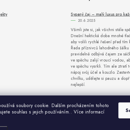
ekty
Sypaný čaj – malý luxus pro ka
20.6.2025
Všimli jste si, jak všichni stále s
Dnešní hektická doba mnohé tlač
aby volili rychlé řešení před tím 
Řada příznivců lahodného šálku 
pravidelně odbývá čajem ze sáčk
ve spěchu zalijí vroucí vodou, a
ve spěchu vysrkli. Tím ale ztratí 
nápoj svůj účel a kouzlo. Zastavt
chvilku, udělejte si pauzu a dopře
nejlepší.
oužívá soubory cookie. Dalším procházením tohoto
S
ujete souhlas s jejich používáním.. Více informací
Copyright 2026
NaturProdukty
. Všechna práva vyhrazena.
Vytvořil Shoptet