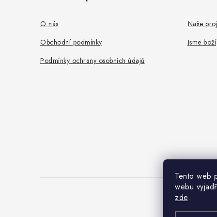
p
a
O nás
Naše proj
t
Obchodní podmínky
Jsme boží
í
Podmínky ochrany osobních údajů
Tento web p
webu vyjadř
zde
.