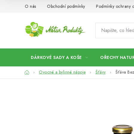
Přejít
O nás
Obchodní podmínky
Podmínky ochrany o
na
obsah
DÁRKOVÉ SADY A KOŠE
OŘECHY NATUR
Domů
Ovocné a bylinné nápoje
Šťávy
Šťáva Be