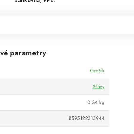
Balíkovná, PPL.
vé parametry
Grešík
Šťávy
0.34 kg
8595122313944