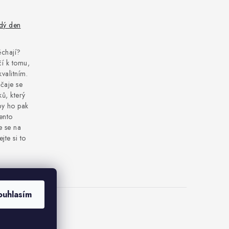
ždý den
pěchají?
í k tomu,
kvalitním.
čaje se
ů, který
by ho pak
tento
e se na
jte si to
ouhlasím