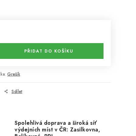
PŘIDAT DO KOŠÍKU
čka:
Grešík
Sdílet
Spolehlivá doprava a široká síť
výdejních míst v ČR: Zasilkovna,