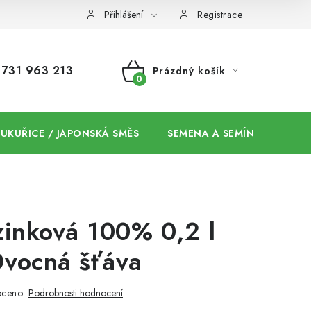
Přihlášení
Registrace
731 963 213
Prázdný košík
NÁKUPNÍ
KOŠÍK
 KUKUŘICE / JAPONSKÁ SMĚS
SEMENA A SEMÍNKA / CHIA
zinková 100% 0,2 l
vocná šťáva
oceno
Podrobnosti hodnocení