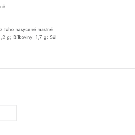
nně
, z toho nasycené mastné
,2 g; Bílkoviny: 1,7 g; Sůl:
.