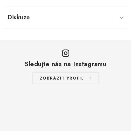
LYOFILIZOVANÉ OVOCE / MANGO
Diskuze
LYOFILIZOVANÉ OVOCE / JAHODY
VANILKA
OŘECHY PRAŽENÉ, SOLENÉ A DOCHUCENÉ /
PISTÁCIE PRAŽENÉ SOLENÉ
Sledujte nás na Instagramu
SUŠENÉ OVOCE / KLIKVA (BRUSINKY)
ZOBRAZIT PROFIL
LYOFILIZOVANÉ OVOCE / BANÁN
BYLINKY
SUŠENÉ OVOCE / ROZINKY JUMBO ZLATÉ