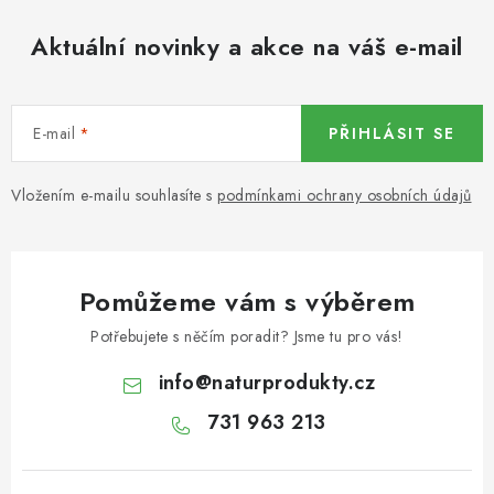
KOŘENÍ / JEDNODRUHOVÉ KOŘENÍ / BADYÁN
Aktuální novinky a akce na váš e-mail
DÁRKOVÉ POUKAZY
OŘECHY NATURAL / MANDLE
E-mail
PŘIHLÁSIT SE
OŘECHY NATURAL / PEKANOVÉ OŘECHY
Vložením e-mailu souhlasíte s
podmínkami ochrany osobních údajů
OŘECHY NATURAL / KEŠU OŘECHY / KEŠU ZLOMKY
OŘECHY NATURAL / KEŠU OŘECHY / KEŠU OŘECHY
Pomůžeme vám s výběrem
CELÉ NATURAL
Potřebujete s něčím poradit? Jsme tu pro vás!
OŘECHY NATURAL / PODZEMNICE (ARAŠÍDY) /
info
@
naturprodukty.cz
PODZEMNICE OLEJNÁ BLANŠÍROVANÁ
731 963 213
OŘECHY NATURAL