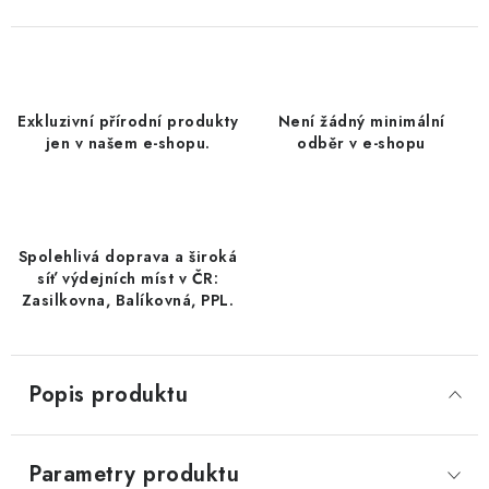
DATLE / DATLE DEGLET NOUR
RÝŽE
Exkluzivní přírodní produkty
Není žádný minimální
LYOFILIZOVANÉ OVOCE
jen v našem e-shopu.
odběr v e-shopu
SUŠENÉ OVOCE BEZ PŘIDANÉHO CUKRU A SÍRY /
MANGO BEZ PŘIDANÉHO CUKRU A SO2
Spolehlivá doprava a široká
KOŘENÍ / TEKUTÁ OCHUCOVADLA/OMÁČKY
síť výdejních míst v ČR:
Zasilkovna, Balíkovná, PPL.
KOŘENÍ / KOŘENÍCÍ SMĚSI / GRILOVACÍ KOŘENÍ
SUŠENÉ OVOCE / ŠVESTKY
Popis produktu
SUŠENÉ OVOCE / MERUŇKY SÍŘENÉ / MERUŇKY
SÍŘENÉ Č.8
Parametry produktu