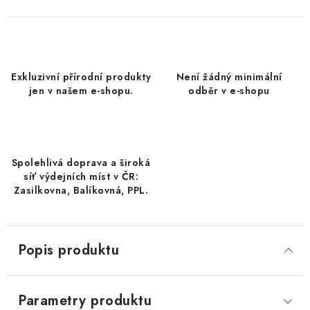
DATLE / DATLE DEGLET NOUR
RÝŽE
Exkluzivní přírodní produkty
Není žádný minimální
LYOFILIZOVANÉ OVOCE
jen v našem e-shopu.
odběr v e-shopu
SUŠENÉ OVOCE BEZ PŘIDANÉHO CUKRU A SÍRY /
MANGO BEZ PŘIDANÉHO CUKRU A SO2
Spolehlivá doprava a široká
KOŘENÍ / TEKUTÁ OCHUCOVADLA/OMÁČKY
síť výdejních míst v ČR:
Zasilkovna, Balíkovná, PPL.
KOŘENÍ / KOŘENÍCÍ SMĚSI / GRILOVACÍ KOŘENÍ
SUŠENÉ OVOCE / ŠVESTKY
Popis produktu
SUŠENÉ OVOCE / MERUŇKY SÍŘENÉ / MERUŇKY
SÍŘENÉ Č.8
Parametry produktu