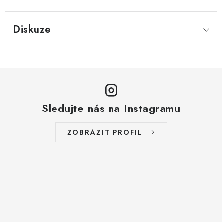
LYOFILIZOVANÉ OVOCE / MANGO
Diskuze
LYOFILIZOVANÉ OVOCE / JAHODY
VANILKA
OŘECHY PRAŽENÉ, SOLENÉ A DOCHUCENÉ /
PISTÁCIE PRAŽENÉ SOLENÉ
Sledujte nás na Instagramu
SUŠENÉ OVOCE / KLIKVA (BRUSINKY)
ZOBRAZIT PROFIL
LYOFILIZOVANÉ OVOCE / BANÁN
BYLINKY
SUŠENÉ OVOCE / ROZINKY JUMBO ZLATÉ