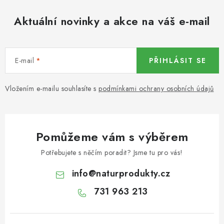
KOŘENÍ / JEDNODRUHOVÉ KOŘENÍ / BADYÁN
Aktuální novinky a akce na váš e-mail
DÁRKOVÉ POUKAZY
OŘECHY NATURAL / MANDLE
E-mail
PŘIHLÁSIT SE
OŘECHY NATURAL / PEKANOVÉ OŘECHY
Vložením e-mailu souhlasíte s
podmínkami ochrany osobních údajů
OŘECHY NATURAL / KEŠU OŘECHY / KEŠU ZLOMKY
OŘECHY NATURAL / KEŠU OŘECHY / KEŠU OŘECHY
Pomůžeme vám s výběrem
CELÉ NATURAL
Potřebujete s něčím poradit? Jsme tu pro vás!
OŘECHY NATURAL / PODZEMNICE (ARAŠÍDY) /
info
@
naturprodukty.cz
PODZEMNICE OLEJNÁ BLANŠÍROVANÁ
731 963 213
OŘECHY NATURAL