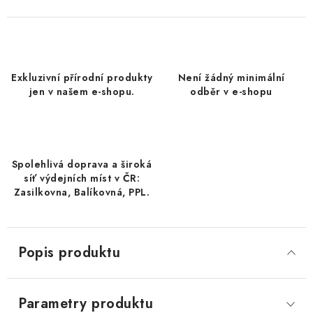
DATLE / DATLE DEGLET NOUR
RÝŽE
Exkluzivní přírodní produkty
Není žádný minimální
LYOFILIZOVANÉ OVOCE
jen v našem e-shopu.
odběr v e-shopu
SUŠENÉ OVOCE BEZ PŘIDANÉHO CUKRU A SÍRY /
MANGO BEZ PŘIDANÉHO CUKRU A SO2
Spolehlivá doprava a široká
KOŘENÍ / TEKUTÁ OCHUCOVADLA/OMÁČKY
síť výdejních míst v ČR:
Zasilkovna, Balíkovná, PPL.
KOŘENÍ / KOŘENÍCÍ SMĚSI / GRILOVACÍ KOŘENÍ
SUŠENÉ OVOCE / ŠVESTKY
Popis produktu
SUŠENÉ OVOCE / MERUŇKY SÍŘENÉ / MERUŇKY
SÍŘENÉ Č.8
Parametry produktu