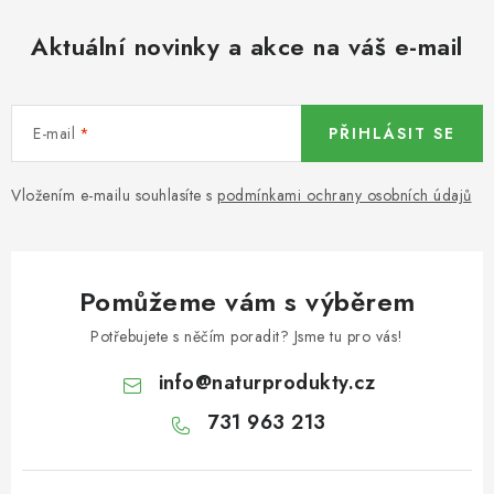
KOŘENÍ / JEDNODRUHOVÉ KOŘENÍ / BADYÁN
Aktuální novinky a akce na váš e-mail
DÁRKOVÉ POUKAZY
OŘECHY NATURAL / MANDLE
E-mail
PŘIHLÁSIT SE
OŘECHY NATURAL / PEKANOVÉ OŘECHY
Vložením e-mailu souhlasíte s
podmínkami ochrany osobních údajů
OŘECHY NATURAL / KEŠU OŘECHY / KEŠU ZLOMKY
OŘECHY NATURAL / KEŠU OŘECHY / KEŠU OŘECHY
Pomůžeme vám s výběrem
CELÉ NATURAL
Potřebujete s něčím poradit? Jsme tu pro vás!
OŘECHY NATURAL / PODZEMNICE (ARAŠÍDY) /
info
@
naturprodukty.cz
PODZEMNICE OLEJNÁ BLANŠÍROVANÁ
731 963 213
OŘECHY NATURAL