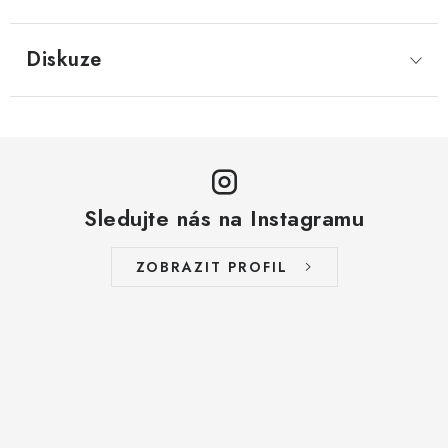
LYOFILIZOVANÉ OVOCE / MANGO
Diskuze
LYOFILIZOVANÉ OVOCE / JAHODY
VANILKA
OŘECHY PRAŽENÉ, SOLENÉ A DOCHUCENÉ /
PISTÁCIE PRAŽENÉ SOLENÉ
Sledujte nás na Instagramu
SUŠENÉ OVOCE / KLIKVA (BRUSINKY)
ZOBRAZIT PROFIL
LYOFILIZOVANÉ OVOCE / BANÁN
BYLINKY
SUŠENÉ OVOCE / ROZINKY JUMBO ZLATÉ