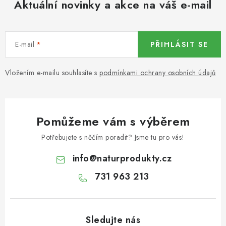
Aktuální novinky a akce na váš e-mail
KOŘENÍ / JEDNODRUHOVÉ KOŘENÍ / BADYÁN
DÁRKOVÉ POUKAZY
E-mail
PŘIHLÁSIT SE
OŘECHY NATURAL / MANDLE
Vložením e-mailu souhlasíte s
podmínkami ochrany osobních údajů
OŘECHY NATURAL / PEKANOVÉ OŘECHY
OŘECHY NATURAL / KEŠU OŘECHY / KEŠU ZLOMKY
Pomůžeme vám s výběrem
OŘECHY NATURAL / KEŠU OŘECHY / KEŠU OŘECHY
Potřebujete s něčím poradit? Jsme tu pro vás!
CELÉ NATURAL
info
@
naturprodukty.cz
OŘECHY NATURAL / PODZEMNICE (ARAŠÍDY) /
731 963 213
PODZEMNICE OLEJNÁ BLANŠÍROVANÁ
OŘECHY NATURAL