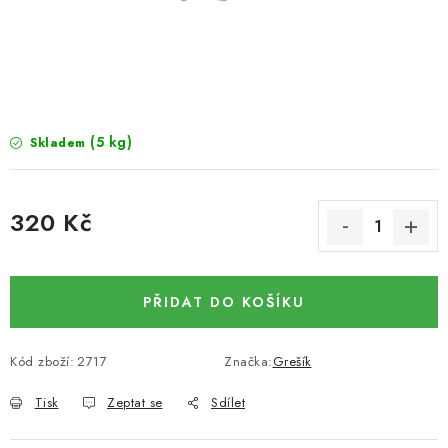
SUŠENÉ OVOCE / MANGO
SEMENA A SEMÍNKA / LNĚNÉ SEMÍNKO / LNĚNÉ
SEMÍNKO - HNĚDÉ
(5 kg)
Skladem
ČOKOLÁDOVÉ POLEVY / SMĚS POLEV /
ČOKOLÁDOVÉ KAMÍNKY
320 Kč
OŘECHOVÉ ZLOMKY A DRTĚ / LÍSKOVÁ JÁDRA DRŤ
Měrná cena:
VŠE PRO OSLAVU, PÁRTY A VÝROČÍ
PŘIDAT DO KOŠÍKU
KONOPNÉ PRODUKTY
Kód zboží:
2717
Značka:
Grešík
OŘECHY NATURAL / KOKOS / KOKOS STROUHANÝ
Tisk
Zeptat se
Sdílet
SUŠENÉ OVOCE BEZ PŘIDANÉHO CUKRU A SÍRY /