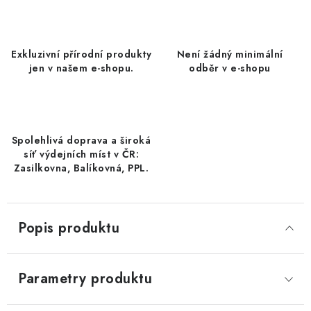
DATLE / DATLE DEGLET NOUR
RÝŽE
Exkluzivní přírodní produkty
Není žádný minimální
jen v našem e-shopu.
odběr v e-shopu
LYOFILIZOVANÉ OVOCE
SUŠENÉ OVOCE BEZ PŘIDANÉHO CUKRU A SÍRY /
MANGO BEZ PŘIDANÉHO CUKRU A SO2
Spolehlivá doprava a široká
síť výdejních míst v ČR:
KOŘENÍ / TEKUTÁ OCHUCOVADLA/OMÁČKY
Zasilkovna, Balíkovná, PPL.
KOŘENÍ / KOŘENÍCÍ SMĚSI / GRILOVACÍ KOŘENÍ
Popis produktu
SUŠENÉ OVOCE / ŠVESTKY
SUŠENÉ OVOCE / MERUŇKY SÍŘENÉ / MERUŇKY
Parametry produktu
SÍŘENÉ Č.8