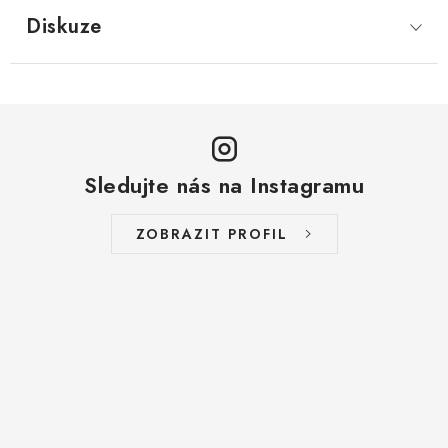
LYOFILIZOVANÉ OVOCE / MANGO
Diskuze
LYOFILIZOVANÉ OVOCE / JAHODY
VANILKA
OŘECHY PRAŽENÉ, SOLENÉ A DOCHUCENÉ /
Sledujte nás na Instagramu
PISTÁCIE PRAŽENÉ SOLENÉ
ZOBRAZIT PROFIL
SUŠENÉ OVOCE / KLIKVA (BRUSINKY)
LYOFILIZOVANÉ OVOCE / BANÁN
BYLINKY
SUŠENÉ OVOCE / ROZINKY JUMBO ZLATÉ