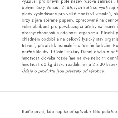
využívali pro bitevní pole název růžová zahrada . 
bohyni lásky Venuši. Z růžových keřů se využívají 
plody vyhledávané pro velké množství vitamínů, hl
brzy z jara sbírané pupeny, zpracované na cennou 
velmi oblíbená pro povzbuzující účinky na imunitn
obranyschopnosti a odolnosti organismu. Působí př
chladném období a na celkový fyzický stav organ
trávení, přispívá k normálním střevním funkcím. P
pružné klouby. Užívání tinktury Denní dávka = po
hmotnosti člověka rozdělíme na dvě nebo tři denní
hmotnosti 60 kg dávku rozdělíme na 2 x 30 kape
Údaje o produktu jsou převzaty od výrobce.
Buďte první, kdo napíše příspěvek k této položce