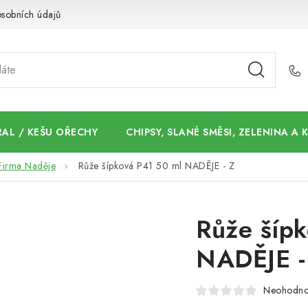
sobních údajů
AL / KEŠU OŘECHY
CHIPSY, SLANÉ SMĚSI, ZELENINA A
Firma Naděje
Růže šípková P41 50 ml NADĚJE - Z
Růže šíp
NADĚJE -
Neohodn