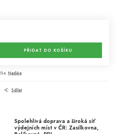
PŘIDAT DO KOŠÍKU
čka:
Naděje
Sdílet
Spolehlivá doprava a široká síť
výdejních míst v ČR: Zasilkovna,