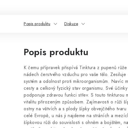
Popis produktu
Diskuze
Popis produktu
K čemu přípravek přispívá Tinktura z pupenů růže 
nádech čerstvého vzduchu pro vaše tělo. Zesiluje 
systém a odolnost proti mikroorganismům. Navíc m
cesty a celkový fyzický stav organismu. Své účinky r
podporuje zdravou funkci střev. S touto tinkturou 
vitalitu přirozeným způsobem. Zajímavosti o růži š
ostny na větvích a s plody šípky obvejčitého tvar
celé Evropě, u nás ji najdeme na stráních a mezíc
šípkovou růži do souvislosti s ohněm a bojištěm, n