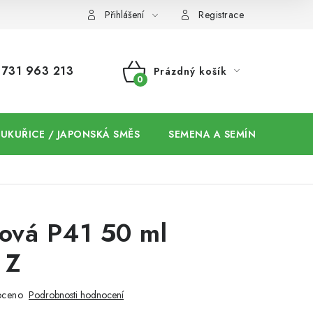
Přihlášení
Registrace
731 963 213
Prázdný košík
NÁKUPNÍ
KOŠÍK
 KUKUŘICE / JAPONSKÁ SMĚS
SEMENA A SEMÍNKA / CHIA
ková P41 50 ml
 Z
oceno
Podrobnosti hodnocení