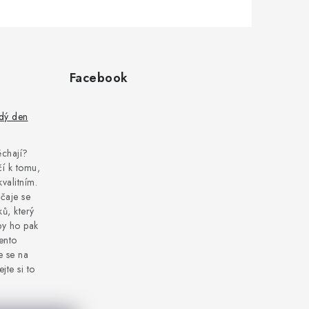
Facebook
ždý den
pěchají?
í k tomu,
kvalitním.
čaje se
ů, který
by ho pak
tento
e se na
jte si to