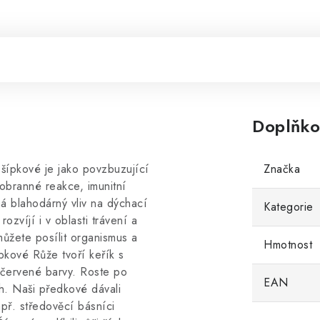
Doplňko
šípkové je jako povzbuzující
Značka
obranné reakce, imunitní
á blahodárný vliv na dýchací
Kategorie
ozvíjí i v oblasti trávení a
můžete posílit organismus a
Hmotnost
ípkové Růže tvoří keřík s
u červené barvy. Roste po
EAN
h. Naši předkové dávali
apř. středověcí básníci