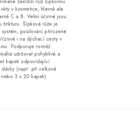
Římané zaslíbili růži šípkovou
květy v kosmetice, hlavně ale
avně C a B. Velmi účinné jsou
tinkturu. Šípková růže je
í systém, posilování přirozené
íznivě i na dýchací cesty v
ismu. Podporuje rovněž
omáhá udržovat pohyblivé a
čet kapek odpovídající
 dávky (např. při celkové
k nebo 3 x 20 kapek)
.