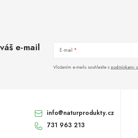
váš e-mail
E-mail
Vložením e-mailu souhlasíte s
podmínkami o
info
@
naturprodukty.cz
731 963 213