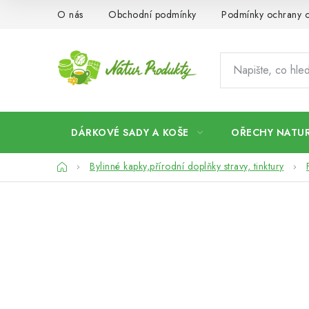
Přejít
O nás
Obchodní podmínky
Podmínky ochrany o
na
obsah
DÁRKOVÉ SADY A KOŠE
OŘECHY NATUR
Domů
Bylinné kapky,přírodní doplňky stravy, tinktury