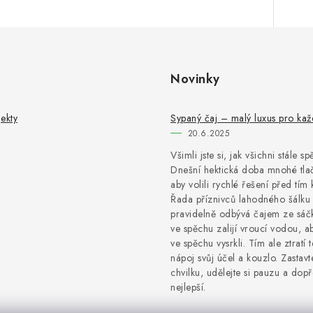
Novinky
ekty
Sypaný čaj – malý luxus pro ka
20.6.2025
Všimli jste si, jak všichni stále s
Dnešní hektická doba mnohé tlač
aby volili rychlé řešení před tím 
Řada příznivců lahodného šálku 
pravidelně odbývá čajem ze sáčk
ve spěchu zalijí vroucí vodou, a
ve spěchu vysrkli. Tím ale ztratí 
nápoj svůj účel a kouzlo. Zastavt
chvilku, udělejte si pauzu a dopře
nejlepší.