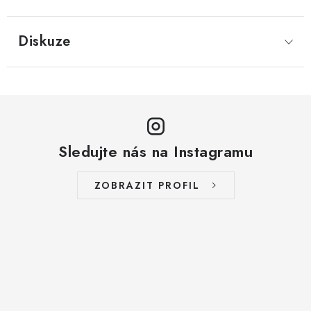
LYOFILIZOVANÉ OVOCE / MANGO
Diskuze
LYOFILIZOVANÉ OVOCE / JAHODY
VANILKA
OŘECHY PRAŽENÉ, SOLENÉ A DOCHUCENÉ /
PISTÁCIE PRAŽENÉ SOLENÉ
Sledujte nás na Instagramu
SUŠENÉ OVOCE / KLIKVA (BRUSINKY)
ZOBRAZIT PROFIL
LYOFILIZOVANÉ OVOCE / BANÁN
BYLINKY
SUŠENÉ OVOCE / ROZINKY JUMBO ZLATÉ