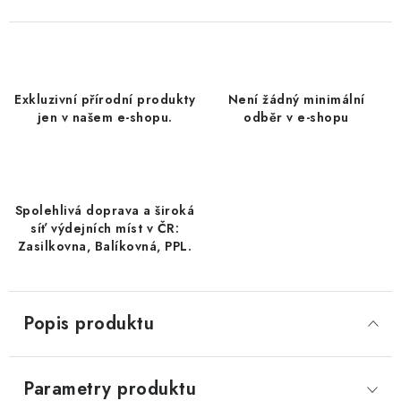
DATLE / DATLE DEGLET NOUR
RÝŽE
Exkluzivní přírodní produkty
Není žádný minimální
LYOFILIZOVANÉ OVOCE
jen v našem e-shopu.
odběr v e-shopu
SUŠENÉ OVOCE BEZ PŘIDANÉHO CUKRU A SÍRY /
MANGO BEZ PŘIDANÉHO CUKRU A SO2
Spolehlivá doprava a široká
KOŘENÍ / TEKUTÁ OCHUCOVADLA/OMÁČKY
síť výdejních míst v ČR:
Zasilkovna, Balíkovná, PPL.
KOŘENÍ / KOŘENÍCÍ SMĚSI / GRILOVACÍ KOŘENÍ
SUŠENÉ OVOCE / ŠVESTKY
Popis produktu
SUŠENÉ OVOCE / MERUŇKY SÍŘENÉ / MERUŇKY
SÍŘENÉ Č.8
Parametry produktu