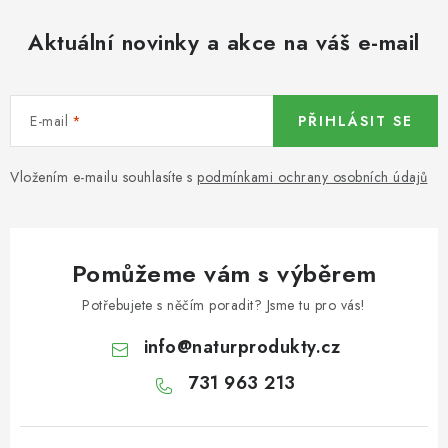
KOŘENÍ / JEDNODRUHOVÉ KOŘENÍ / BADYÁN
Aktuální novinky a akce na váš e-mail
DÁRKOVÉ POUKAZY
OŘECHY NATURAL / MANDLE
E-mail
PŘIHLÁSIT SE
OŘECHY NATURAL / PEKANOVÉ OŘECHY
Vložením e-mailu souhlasíte s
podmínkami ochrany osobních údajů
OŘECHY NATURAL / KEŠU OŘECHY / KEŠU ZLOMKY
OŘECHY NATURAL / KEŠU OŘECHY / KEŠU OŘECHY
Pomůžeme vám s výběrem
CELÉ NATURAL
Potřebujete s něčím poradit? Jsme tu pro vás!
OŘECHY NATURAL / PODZEMNICE (ARAŠÍDY) /
info
@
naturprodukty.cz
PODZEMNICE OLEJNÁ BLANŠÍROVANÁ
731 963 213
OŘECHY NATURAL