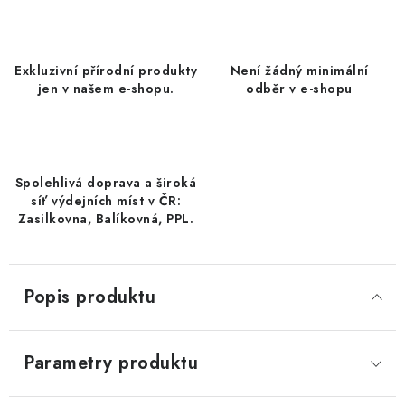
DATLE / DATLE DEGLET NOUR
RÝŽE
Exkluzivní přírodní produkty
Není žádný minimální
jen v našem e-shopu.
odběr v e-shopu
LYOFILIZOVANÉ OVOCE
SUŠENÉ OVOCE BEZ PŘIDANÉHO CUKRU A SÍRY /
MANGO BEZ PŘIDANÉHO CUKRU A SO2
Spolehlivá doprava a široká
síť výdejních míst v ČR:
KOŘENÍ / TEKUTÁ OCHUCOVADLA/OMÁČKY
Zasilkovna, Balíkovná, PPL.
KOŘENÍ / KOŘENÍCÍ SMĚSI / GRILOVACÍ KOŘENÍ
Popis produktu
SUŠENÉ OVOCE / ŠVESTKY
SUŠENÉ OVOCE / MERUŇKY SÍŘENÉ / MERUŇKY
Parametry produktu
SÍŘENÉ Č.8