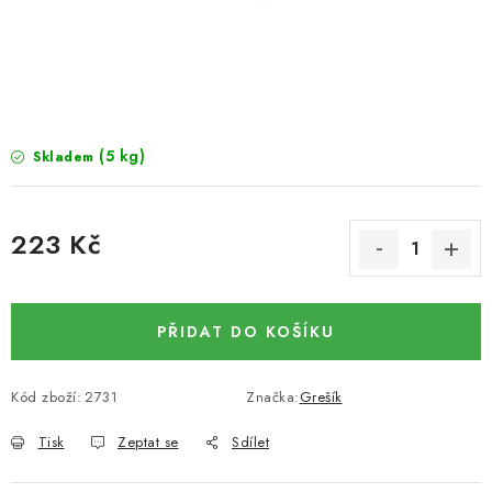
SUŠENÉ OVOCE / MANGO
SEMENA A SEMÍNKA / LNĚNÉ SEMÍNKO / LNĚNÉ
SEMÍNKO - HNĚDÉ
(5 kg)
Skladem
ČOKOLÁDOVÉ POLEVY / SMĚS POLEV /
ČOKOLÁDOVÉ KAMÍNKY
223 Kč
OŘECHOVÉ ZLOMKY A DRTĚ / LÍSKOVÁ JÁDRA DRŤ
Měrná cena:
VŠE PRO OSLAVU, PÁRTY A VÝROČÍ
PŘIDAT DO KOŠÍKU
KONOPNÉ PRODUKTY
Kód zboží:
2731
Značka:
Grešík
OŘECHY NATURAL / KOKOS / KOKOS STROUHANÝ
Tisk
Zeptat se
Sdílet
SUŠENÉ OVOCE BEZ PŘIDANÉHO CUKRU A SÍRY /