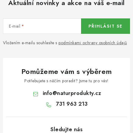
Aktuální novinky a akce na váš e-mail
KOŘENÍ / JEDNODRUHOVÉ KOŘENÍ / BADYÁN
DÁRKOVÉ POUKAZY
E-mail
PŘIHLÁSIT SE
OŘECHY NATURAL / MANDLE
Vložením e-mailu souhlasíte s
podmínkami ochrany osobních údajů
OŘECHY NATURAL / PEKANOVÉ OŘECHY
OŘECHY NATURAL / KEŠU OŘECHY / KEŠU ZLOMKY
Pomůžeme vám s výběrem
OŘECHY NATURAL / KEŠU OŘECHY / KEŠU OŘECHY
Potřebujete s něčím poradit? Jsme tu pro vás!
CELÉ NATURAL
info
@
naturprodukty.cz
OŘECHY NATURAL / PODZEMNICE (ARAŠÍDY) /
731 963 213
PODZEMNICE OLEJNÁ BLANŠÍROVANÁ
OŘECHY NATURAL