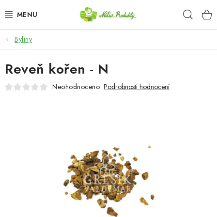
Přejít
Hleda
na
obsah
Byliny
DÁRKOVÉ SADY A KOŠE
Reveň kořen - N
OŘECHY NATURAL / KEŠU OŘECHY
Neohodnoceno
Podrobnosti hodnocení
CHIPSY, SLANÉ SMĚSI, ZELENINA A KUKUŘICE /
JAPONSKÁ SMĚS
SEMENA A SEMÍNKA / CHIA SEMÍNKA
SEMENA A SEMÍNKA / SLUNEČNICE LOUPANÁ
SEMENA A SEMÍNKA / DÝŇOVÉ SEMÍNKO LOUPANÉ
SUŠENÉ OVOCE BEZ PŘIDANÉHO CUKRU A SÍRY /
ROZINKY / ROZINKY SULTÁNKY