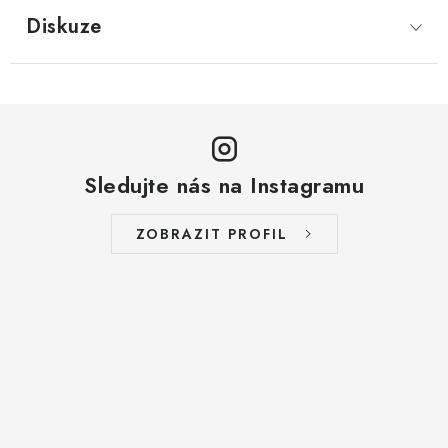
LYOFILIZOVANÉ OVOCE / MANGO
Diskuze
LYOFILIZOVANÉ OVOCE / JAHODY
VANILKA
OŘECHY PRAŽENÉ, SOLENÉ A DOCHUCENÉ /
Sledujte nás na Instagramu
PISTÁCIE PRAŽENÉ SOLENÉ
ZOBRAZIT PROFIL
SUŠENÉ OVOCE / KLIKVA (BRUSINKY)
LYOFILIZOVANÉ OVOCE / BANÁN
BYLINKY
SUŠENÉ OVOCE / ROZINKY JUMBO ZLATÉ