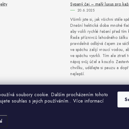
ekty
Sypaný čaj – malý luxus pro ka
20.6.2025
Všimli jste si, jak všichni stále s
Dnešní hektická doba mnohé tlač
aby volili rychlé řešení před tím 
Řada příznivců lahodného šálku 
pravidelně odbývá čajem ze sáčk
ve spěchu zalijí vroucí vodou, a
ve spěchu vysrkli. Tím ale ztratí 
nápoj svůj účel a kouzlo. Zastavt
chvilku, udělejte si pauzu a dopře
nejlepší.
oužívá soubory cookie. Dalším procházením tohoto
S
ujete souhlas s jejich používáním.. Více informací
Copyright 2026
NaturProdukty
. Všechna práva vyhrazena.
Vytvořil Shoptet
í