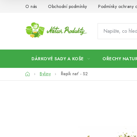
Přejít
O nás
Obchodní podmínky
Podmínky ochrany o
na
obsah
DÁRKOVÉ SADY A KOŠE
OŘECHY NATUR
Domů
Byliny
Řepík nať - S2