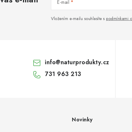
E-mail
Vložením e-mailu souhlasíte s
podmínkami o
info
@
naturprodukty.cz
731 963 213
Novinky