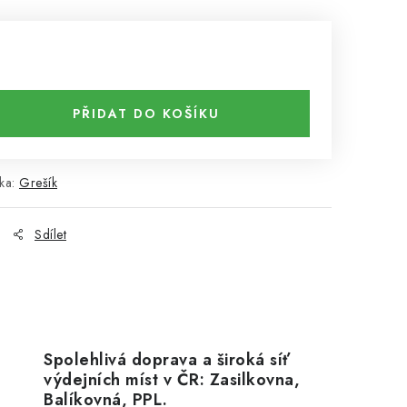
PŘIDAT DO KOŠÍKU
ka:
Grešík
Sdílet
Spolehlivá doprava a široká síť
výdejních míst v ČR: Zasilkovna,
Balíkovná, PPL.