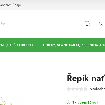
sobních údajů
AL / KEŠU OŘECHY
CHIPSY, SLANÉ SMĚSI, ZELENINA A
Řepík nať
Neohodn
Skladem
(5 kg)