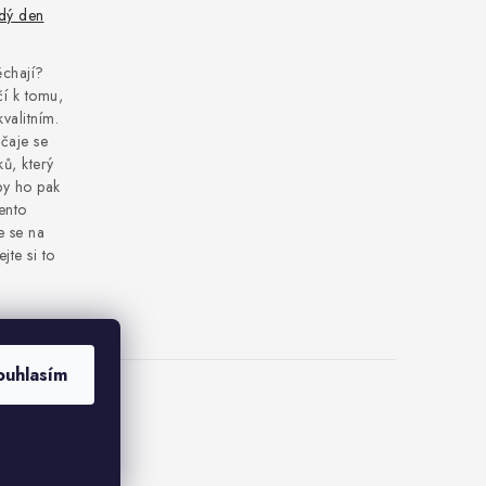
ždý den
pěchají?
í k tomu,
kvalitním.
čaje se
ů, který
by ho pak
tento
e se na
jte si to
ouhlasím