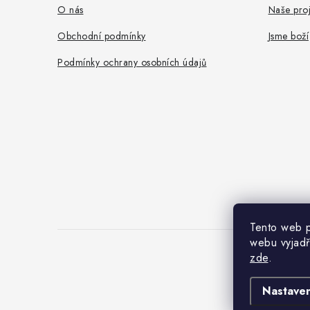
a
O nás
Naše proj
t
Obchodní podmínky
Jsme boží
í
Podmínky ochrany osobních údajů
Tento web p
webu vyjadř
zde
.
Nastaven