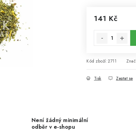
141 Kč
Měrná cena:
Kód zboží:
2711
Znač
Tisk
Zeptat se
Není žádný minimální
odběr v e-shopu