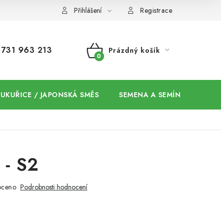
Přihlášení
Registrace
731 963 213
Prázdný košík
NÁKUPNÍ
KOŠÍK
 KUKUŘICE / JAPONSKÁ SMĚS
SEMENA A SEMÍNKA / CHIA
 - S2
oceno
Podrobnosti hodnocení