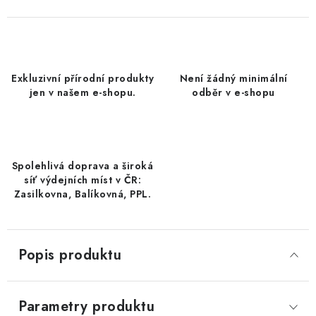
DATLE / DATLE DEGLET NOUR
RÝŽE
Exkluzivní přírodní produkty
Není žádný minimální
LYOFILIZOVANÉ OVOCE
jen v našem e-shopu.
odběr v e-shopu
SUŠENÉ OVOCE BEZ PŘIDANÉHO CUKRU A SÍRY /
MANGO BEZ PŘIDANÉHO CUKRU A SO2
Spolehlivá doprava a široká
KOŘENÍ / TEKUTÁ OCHUCOVADLA/OMÁČKY
síť výdejních míst v ČR:
Zasilkovna, Balíkovná, PPL.
KOŘENÍ / KOŘENÍCÍ SMĚSI / GRILOVACÍ KOŘENÍ
SUŠENÉ OVOCE / ŠVESTKY
Popis produktu
SUŠENÉ OVOCE / MERUŇKY SÍŘENÉ / MERUŇKY
SÍŘENÉ Č.8
Parametry produktu