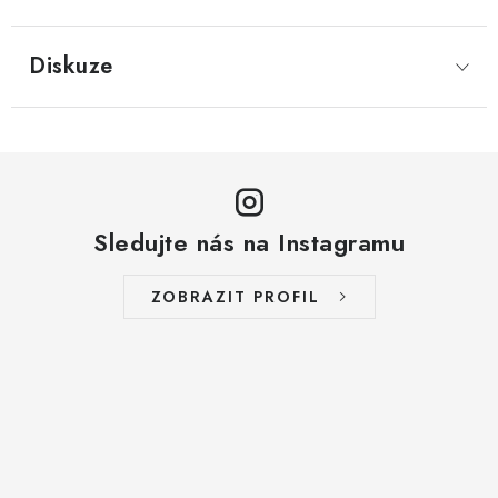
LYOFILIZOVANÉ OVOCE / MANGO
Diskuze
LYOFILIZOVANÉ OVOCE / JAHODY
VANILKA
OŘECHY PRAŽENÉ, SOLENÉ A DOCHUCENÉ /
PISTÁCIE PRAŽENÉ SOLENÉ
Sledujte nás na Instagramu
SUŠENÉ OVOCE / KLIKVA (BRUSINKY)
ZOBRAZIT PROFIL
LYOFILIZOVANÉ OVOCE / BANÁN
BYLINKY
SUŠENÉ OVOCE / ROZINKY JUMBO ZLATÉ