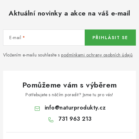
KOŘENÍ / JEDNODRUHOVÉ KOŘENÍ / BADYÁN
Aktuální novinky a akce na váš e-mail
DÁRKOVÉ POUKAZY
OŘECHY NATURAL / MANDLE
E-mail
PŘIHLÁSIT SE
OŘECHY NATURAL / PEKANOVÉ OŘECHY
Vložením e-mailu souhlasíte s
podmínkami ochrany osobních údajů
OŘECHY NATURAL / KEŠU OŘECHY / KEŠU ZLOMKY
OŘECHY NATURAL / KEŠU OŘECHY / KEŠU OŘECHY
Pomůžeme vám s výběrem
CELÉ NATURAL
Potřebujete s něčím poradit? Jsme tu pro vás!
OŘECHY NATURAL / PODZEMNICE (ARAŠÍDY) /
info
@
naturprodukty.cz
PODZEMNICE OLEJNÁ BLANŠÍROVANÁ
731 963 213
OŘECHY NATURAL