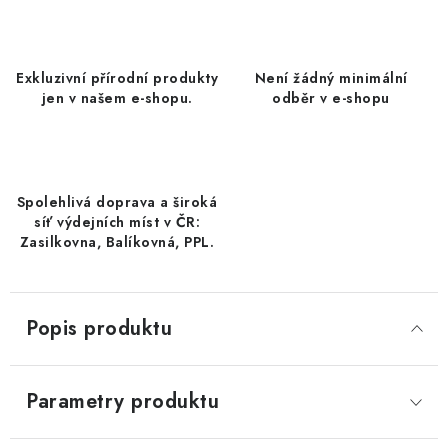
DATLE / DATLE DEGLET NOUR
RÝŽE
Exkluzivní přírodní produkty
Není žádný minimální
jen v našem e-shopu.
odběr v e-shopu
LYOFILIZOVANÉ OVOCE
SUŠENÉ OVOCE BEZ PŘIDANÉHO CUKRU A SÍRY /
MANGO BEZ PŘIDANÉHO CUKRU A SO2
Spolehlivá doprava a široká
síť výdejních míst v ČR:
KOŘENÍ / TEKUTÁ OCHUCOVADLA/OMÁČKY
Zasilkovna, Balíkovná, PPL.
KOŘENÍ / KOŘENÍCÍ SMĚSI / GRILOVACÍ KOŘENÍ
Popis produktu
SUŠENÉ OVOCE / ŠVESTKY
SUŠENÉ OVOCE / MERUŇKY SÍŘENÉ / MERUŇKY
Parametry produktu
SÍŘENÉ Č.8