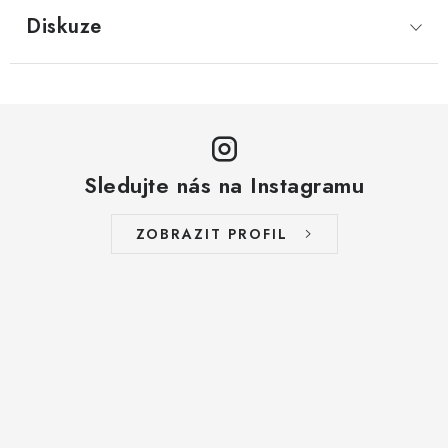
LYOFILIZOVANÉ OVOCE / MANGO
Diskuze
LYOFILIZOVANÉ OVOCE / JAHODY
VANILKA
OŘECHY PRAŽENÉ, SOLENÉ A DOCHUCENÉ /
Sledujte nás na Instagramu
PISTÁCIE PRAŽENÉ SOLENÉ
ZOBRAZIT PROFIL
SUŠENÉ OVOCE / KLIKVA (BRUSINKY)
LYOFILIZOVANÉ OVOCE / BANÁN
BYLINKY
SUŠENÉ OVOCE / ROZINKY JUMBO ZLATÉ