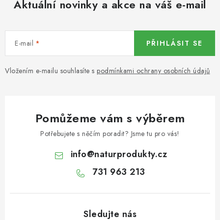
Aktuální novinky a akce na váš e-mail
KOŘENÍ / JEDNODRUHOVÉ KOŘENÍ / BADYÁN
DÁRKOVÉ POUKAZY
E-mail
PŘIHLÁSIT SE
OŘECHY NATURAL / MANDLE
Vložením e-mailu souhlasíte s
podmínkami ochrany osobních údajů
OŘECHY NATURAL / PEKANOVÉ OŘECHY
OŘECHY NATURAL / KEŠU OŘECHY / KEŠU ZLOMKY
Pomůžeme vám s výběrem
OŘECHY NATURAL / KEŠU OŘECHY / KEŠU OŘECHY
Potřebujete s něčím poradit? Jsme tu pro vás!
CELÉ NATURAL
info
@
naturprodukty.cz
OŘECHY NATURAL / PODZEMNICE (ARAŠÍDY) /
731 963 213
PODZEMNICE OLEJNÁ BLANŠÍROVANÁ
OŘECHY NATURAL