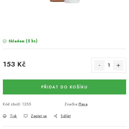
SUŠENÉ OVOCE / MANGO
SEMENA A SEMÍNKA / LNĚNÉ SEMÍNKO / LNĚNÉ
SEMÍNKO - HNĚDÉ
(5 ks)
Skladem
ČOKOLÁDOVÉ POLEVY / SMĚS POLEV /
ČOKOLÁDOVÉ KAMÍNKY
153 Kč
OŘECHOVÉ ZLOMKY A DRTĚ / LÍSKOVÁ JÁDRA DRŤ
Měrná cena:
VŠE PRO OSLAVU, PÁRTY A VÝROČÍ
PŘIDAT DO KOŠÍKU
KONOPNÉ PRODUKTY
Kód zboží:
1255
Značka:
Pleva
OŘECHY NATURAL / KOKOS / KOKOS STROUHANÝ
Tisk
Zeptat se
Sdílet
SUŠENÉ OVOCE BEZ PŘIDANÉHO CUKRU A SÍRY /