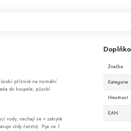
Doplňko
Značka
Působí příznivě na normální
Kategorie
sada do koupele, působí
Hmotnost
EAN
oucí vody, nechají se v zakryté
vuje vždy čerstvý. Pije se 1