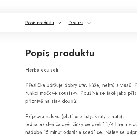
Popis produktu
Diskuze
Popis produktu
Herba equiseti
Přeslička udržuje dobrý stav kůže, nehtů a vlasů. 
funkci močové soustavy. Používá se také jako pří
příznivě na stav kloubů.
Příprava nálevu (platí pro listy, květy a natě):
Jedna až dvě čajové lžičky se přelijí 1/4 litrem vr
nádobě 15 minut odstát a scedí se. Nálev se připra