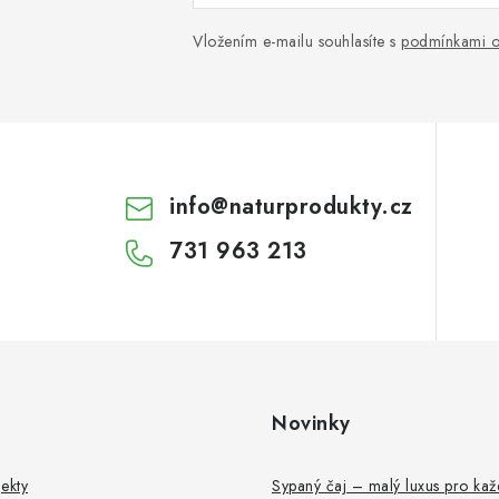
Vložením e-mailu souhlasíte s
podmínkami o
info
@
naturprodukty.cz
731 963 213
Novinky
ekty
Sypaný čaj – malý luxus pro ka