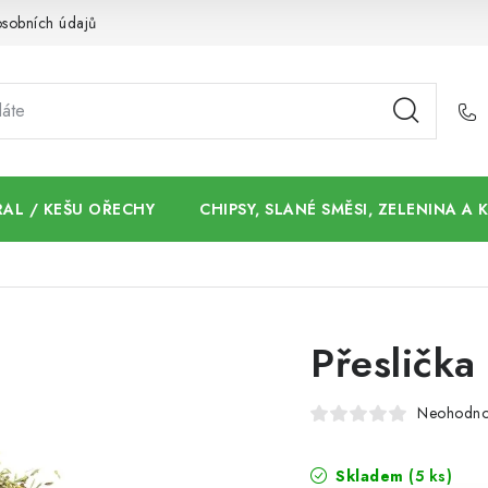
sobních údajů
AL / KEŠU OŘECHY
CHIPSY, SLANÉ SMĚSI, ZELENINA A
Přeslička
Neohodn
Skladem
(5 ks)