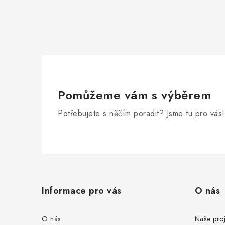
Pomůžeme vám s výběrem
Potřebujete s něčím poradit? Jsme tu pro vás!
Z
á
Informace pro vás
O nás
p
a
O nás
Naše proj