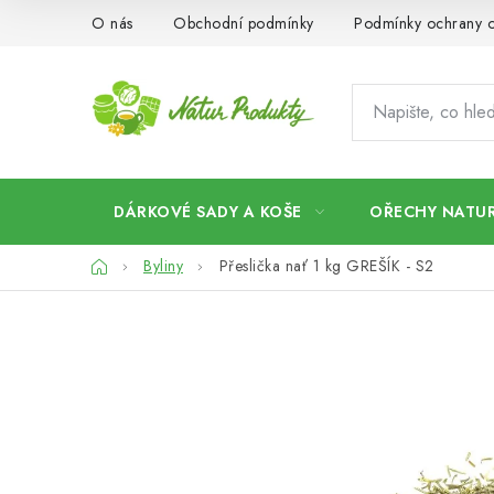
Přejít
O nás
Obchodní podmínky
Podmínky ochrany o
na
obsah
DÁRKOVÉ SADY A KOŠE
OŘECHY NATUR
Domů
Byliny
Přeslička nať 1 kg GREŠÍK - S2