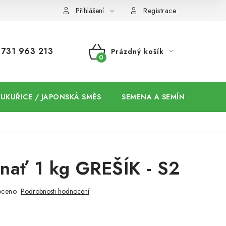
Přihlášení
Registrace
731 963 213
Prázdný košík
NÁKUPNÍ
KOŠÍK
 KUKUŘICE / JAPONSKÁ SMĚS
SEMENA A SEMÍNKA / CHIA
 nať 1 kg GREŠÍK - S2
oceno
Podrobnosti hodnocení