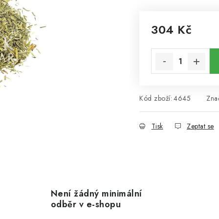
304 Kč
Měrná cena:
Kód zboží:
4645
Zna
Tisk
Zeptat se
Není žádný minimální
odběr v e-shopu