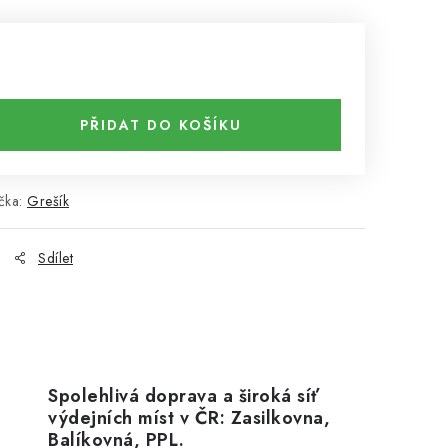
PŘIDAT DO KOŠÍKU
čka:
Grešík
Sdílet
Spolehlivá doprava a široká síť
výdejních míst v ČR: Zasilkovna,
Balíkovná, PPL.