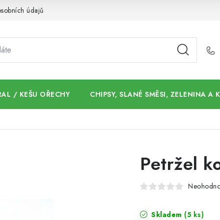
sobních údajů
AL / KEŠU OŘECHY
CHIPSY, SLANÉ SMĚSI, ZELENINA A
Petržel k
Neohodn
Skladem
(5 ks)