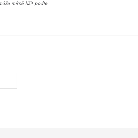
může mírně lišit podle
.