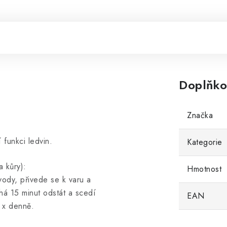
Doplňko
Značka
 funkci ledvin.
Kategorie
a kůry):
Hmotnost
vody, přivede se k varu a
há 15 minut odstát a scedí
EAN
2 x denně.