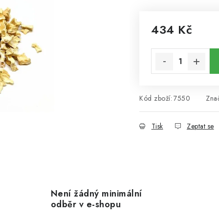
434 Kč
Měrná cena:
Kód zboží:
7550
Zna
Tisk
Zeptat se
Není žádný minimální
odběr v e-shopu