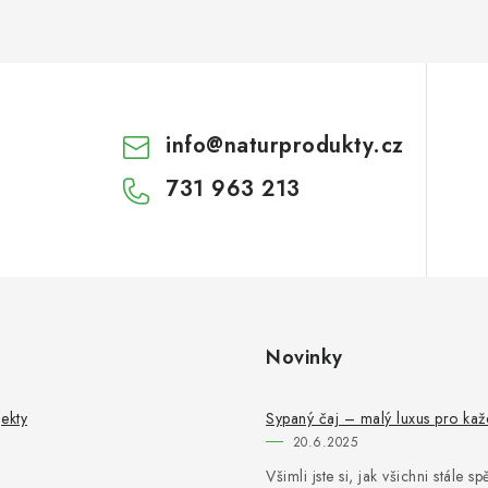
info
@
naturprodukty.cz
731 963 213
Novinky
ekty
Sypaný čaj – malý luxus pro ka
20.6.2025
Všimli jste si, jak všichni stále s