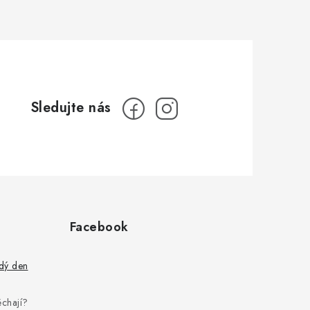
Facebook
ždý den
pěchají?