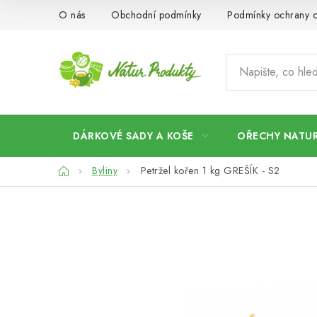
Přejít
O nás
Obchodní podmínky
Podmínky ochrany o
na
obsah
DÁRKOVÉ SADY A KOŠE
OŘECHY NATUR
Domů
Byliny
Petržel kořen 1 kg GREŠÍK - S2