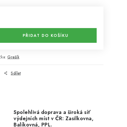
PŘIDAT DO KOŠÍKU
čka:
Grešík
Sdílet
Spolehlivá doprava a široká síť
výdejních míst v ČR: Zasilkovna,
Balíkovná, PPL.