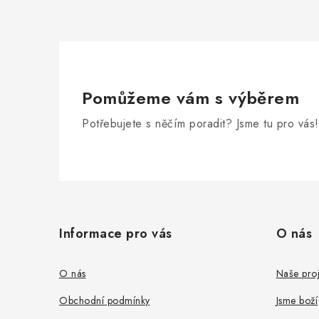
Pomůžeme vám s výběrem
Potřebujete s něčím poradit? Jsme tu pro vás!
Z
á
Informace pro vás
O nás
p
a
O nás
Naše proj
t
Obchodní podmínky
Jsme boží