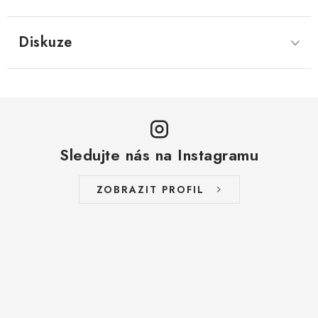
LYOFILIZOVANÉ OVOCE / MANGO
Diskuze
LYOFILIZOVANÉ OVOCE / JAHODY
VANILKA
OŘECHY PRAŽENÉ, SOLENÉ A DOCHUCENÉ /
PISTÁCIE PRAŽENÉ SOLENÉ
Sledujte nás na Instagramu
SUŠENÉ OVOCE / KLIKVA (BRUSINKY)
ZOBRAZIT PROFIL
LYOFILIZOVANÉ OVOCE / BANÁN
BYLINKY
SUŠENÉ OVOCE / ROZINKY JUMBO ZLATÉ