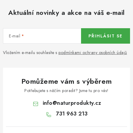
KOŘENÍ / JEDNODRUHOVÉ KOŘENÍ / BADYÁN
Aktuální novinky a akce na váš e-mail
DÁRKOVÉ POUKAZY
OŘECHY NATURAL / MANDLE
E-mail
PŘIHLÁSIT SE
OŘECHY NATURAL / PEKANOVÉ OŘECHY
Vložením e-mailu souhlasíte s
podmínkami ochrany osobních údajů
OŘECHY NATURAL / KEŠU OŘECHY / KEŠU ZLOMKY
OŘECHY NATURAL / KEŠU OŘECHY / KEŠU OŘECHY
Pomůžeme vám s výběrem
CELÉ NATURAL
Potřebujete s něčím poradit? Jsme tu pro vás!
OŘECHY NATURAL / PODZEMNICE (ARAŠÍDY) /
info
@
naturprodukty.cz
PODZEMNICE OLEJNÁ BLANŠÍROVANÁ
731 963 213
OŘECHY NATURAL