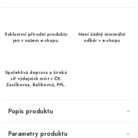
DATLE / DATLE DEGLET NOUR
RÝŽE
Exkluzivní přírodní produkty
Není žádný minimální
LYOFILIZOVANÉ OVOCE
jen v našem e-shopu.
odběr v e-shopu
SUŠENÉ OVOCE BEZ PŘIDANÉHO CUKRU A SÍRY /
MANGO BEZ PŘIDANÉHO CUKRU A SO2
Spolehlivá doprava a široká
KOŘENÍ / TEKUTÁ OCHUCOVADLA/OMÁČKY
síť výdejních míst v ČR:
Zasilkovna, Balíkovná, PPL.
KOŘENÍ / KOŘENÍCÍ SMĚSI / GRILOVACÍ KOŘENÍ
SUŠENÉ OVOCE / ŠVESTKY
Popis produktu
SUŠENÉ OVOCE / MERUŇKY SÍŘENÉ / MERUŇKY
SÍŘENÉ Č.8
Parametry produktu