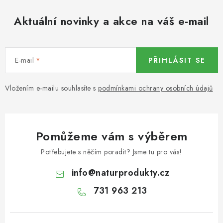
KOŘENÍ / JEDNODRUHOVÉ KOŘENÍ / BADYÁN
Aktuální novinky a akce na váš e-mail
DÁRKOVÉ POUKAZY
OŘECHY NATURAL / MANDLE
E-mail
PŘIHLÁSIT SE
OŘECHY NATURAL / PEKANOVÉ OŘECHY
Vložením e-mailu souhlasíte s
podmínkami ochrany osobních údajů
OŘECHY NATURAL / KEŠU OŘECHY / KEŠU ZLOMKY
OŘECHY NATURAL / KEŠU OŘECHY / KEŠU OŘECHY
Pomůžeme vám s výběrem
CELÉ NATURAL
Potřebujete s něčím poradit? Jsme tu pro vás!
OŘECHY NATURAL / PODZEMNICE (ARAŠÍDY) /
info
@
naturprodukty.cz
PODZEMNICE OLEJNÁ BLANŠÍROVANÁ
731 963 213
OŘECHY NATURAL