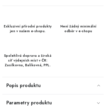
DATLE / DATLE DEGLET NOUR
RÝŽE
Exkluzivní přírodní produkty
Není žádný minimální
LYOFILIZOVANÉ OVOCE
jen v našem e-shopu.
odběr v e-shopu
SUŠENÉ OVOCE BEZ PŘIDANÉHO CUKRU A SÍRY /
MANGO BEZ PŘIDANÉHO CUKRU A SO2
Spolehlivá doprava a široká
KOŘENÍ / TEKUTÁ OCHUCOVADLA/OMÁČKY
síť výdejních míst v ČR:
Zasilkovna, Balíkovná, PPL.
KOŘENÍ / KOŘENÍCÍ SMĚSI / GRILOVACÍ KOŘENÍ
SUŠENÉ OVOCE / ŠVESTKY
Popis produktu
SUŠENÉ OVOCE / MERUŇKY SÍŘENÉ / MERUŇKY
SÍŘENÉ Č.8
Parametry produktu