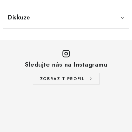
LYOFILIZOVANÉ OVOCE / MANGO
Diskuze
LYOFILIZOVANÉ OVOCE / JAHODY
VANILKA
OŘECHY PRAŽENÉ, SOLENÉ A DOCHUCENÉ /
PISTÁCIE PRAŽENÉ SOLENÉ
Sledujte nás na Instagramu
SUŠENÉ OVOCE / KLIKVA (BRUSINKY)
ZOBRAZIT PROFIL
LYOFILIZOVANÉ OVOCE / BANÁN
BYLINKY
SUŠENÉ OVOCE / ROZINKY JUMBO ZLATÉ