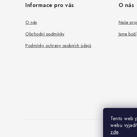
Informace pro vás
O nás
p
a
O nás
Naše proj
t
Obchodní podmínky
Jsme boží
í
Podmínky ochrany osobních údajů
Tento web p
webu vyjadř
zde
.