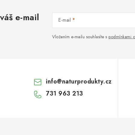
váš e-mail
E-mail
Vložením e-mailu souhlasíte s
podmínkami o
info
@
naturprodukty.cz
731 963 213