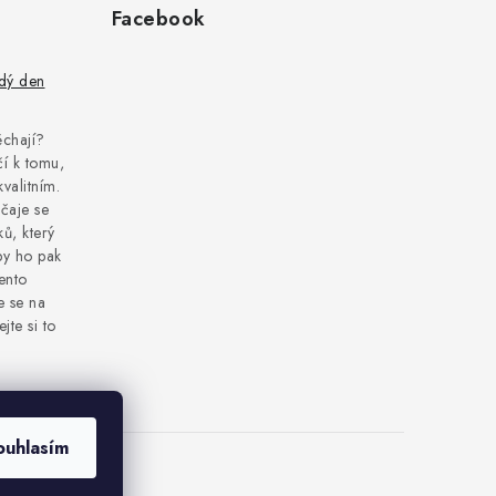
Facebook
ždý den
pěchají?
í k tomu,
kvalitním.
čaje se
ů, který
by ho pak
tento
e se na
jte si to
ouhlasím