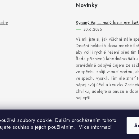
Novinky
ekty
Sypaný čaj – malý luxus pro ka
20.6.2025
Všimli jste si, jak všichni stále s
Dnešní hektická doba mnohé tlač
aby volili rychlé řešení před tím 
Řada příznivců lahodného šálku 
pravidelně odbývá čajem ze sáčk
ve spěchu zalijí vroucí vodou, a
ve spěchu vysrkli. Tím ale ztratí 
nápoj svůj účel a kouzlo. Zastavt
chvilku, udělejte si pauzu a dopře
nejlepší.
oužívá soubory cookie. Dalším procházením tohoto
S
ujete souhlas s jejich používáním.. Více informací
Copyright 2026
NaturProdukty
. Všechna práva vyhrazena.