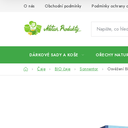
Přejít
O nás
Obchodní podmínky
Podmínky ochrany o
na
obsah
DÁRKOVÉ SADY A KOŠE
OŘECHY NATUR
Domů
Čaje
BIO čaje
Sonnentor
Osvěžení B