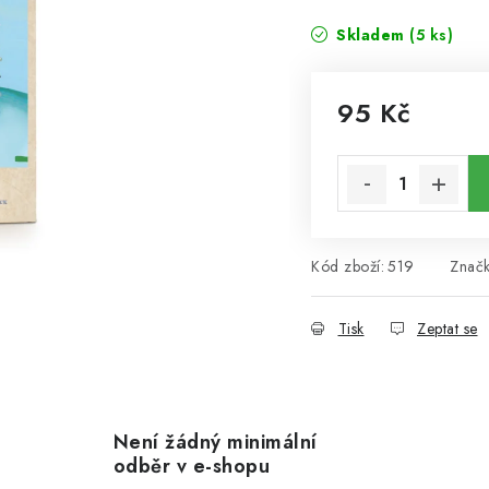
Skladem
(5 ks)
95 Kč
Měrná cena:
Kód zboží:
519
Znač
Tisk
Zeptat se
Není žádný minimální
odběr v e-shopu