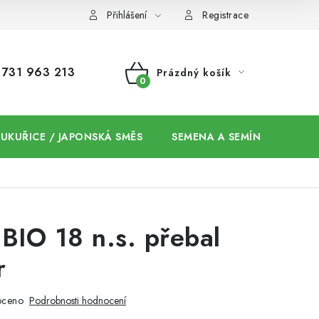
Přihlášení
Registrace
731 963 213
Prázdný košík
NÁKUPNÍ
KOŠÍK
 KUKUŘICE / JAPONSKÁ SMĚS
SEMENA A SEMÍNKA / CHIA
BIO 18 n.s. přebal
r
oceno
Podrobnosti hodnocení