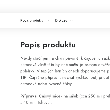
Popis produktu
Diskuze
Popis produktu
Někdy stačí jen na chvíli přivonět k čajovému sáč
citronová vůně této bylinné směsi je pravým osvěž
pohárky. V teplých letních dnech doporučujeme př
TIP: Čaj ráno připravit, nechat vychladnout, přidat
citronové nebo ovocné šťávy.
Příprava:
Čajový sáček na šálek (cca 250 ml) pře
5-10 min. luhovat.