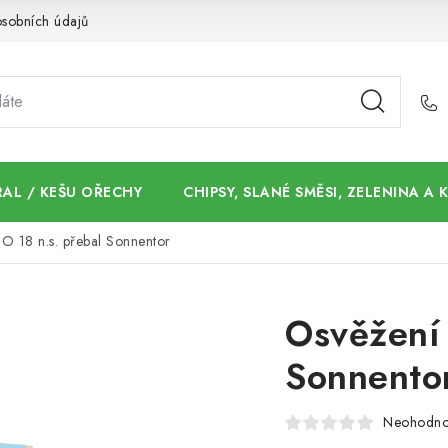
sobních údajů
AL / KEŠU OŘECHY
CHIPSY, SLANÉ SMĚSI, ZELENINA A
IO 18 n.s. přebal Sonnentor
Osvěžení 
Sonnento
Neohodn