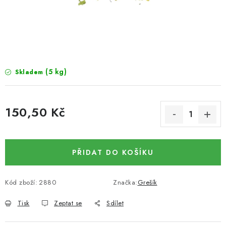
SUŠENÉ OVOCE / MANGO
SEMENA A SEMÍNKA / LNĚNÉ SEMÍNKO / LNĚNÉ
SEMÍNKO - HNĚDÉ
(5 kg)
Skladem
ČOKOLÁDOVÉ POLEVY / SMĚS POLEV /
ČOKOLÁDOVÉ KAMÍNKY
150,50 Kč
OŘECHOVÉ ZLOMKY A DRTĚ / LÍSKOVÁ JÁDRA DRŤ
Měrná cena:
VŠE PRO OSLAVU, PÁRTY A VÝROČÍ
PŘIDAT DO KOŠÍKU
KONOPNÉ PRODUKTY
Kód zboží:
2880
Značka:
Grešík
OŘECHY NATURAL / KOKOS / KOKOS STROUHANÝ
Tisk
Zeptat se
Sdílet
SUŠENÉ OVOCE BEZ PŘIDANÉHO CUKRU A SÍRY /