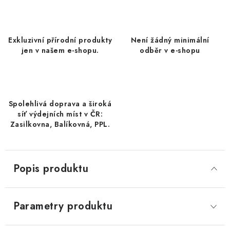
DATLE / DATLE DEGLET NOUR
RÝŽE
Exkluzivní přírodní produkty
Není žádný minimální
jen v našem e-shopu.
odběr v e-shopu
LYOFILIZOVANÉ OVOCE
SUŠENÉ OVOCE BEZ PŘIDANÉHO CUKRU A SÍRY /
MANGO BEZ PŘIDANÉHO CUKRU A SO2
Spolehlivá doprava a široká
síť výdejních míst v ČR:
KOŘENÍ / TEKUTÁ OCHUCOVADLA/OMÁČKY
Zasilkovna, Balíkovná, PPL.
KOŘENÍ / KOŘENÍCÍ SMĚSI / GRILOVACÍ KOŘENÍ
Popis produktu
SUŠENÉ OVOCE / ŠVESTKY
SUŠENÉ OVOCE / MERUŇKY SÍŘENÉ / MERUŇKY
Parametry produktu
SÍŘENÉ Č.8