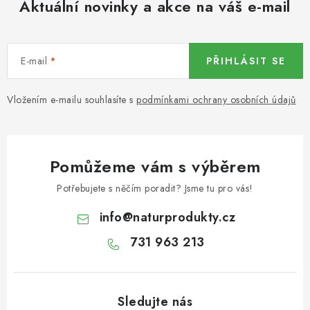
Aktuální novinky a akce na váš e-mail
KOŘENÍ / JEDNODRUHOVÉ KOŘENÍ / BADYÁN
DÁRKOVÉ POUKAZY
E-mail
PŘIHLÁSIT SE
OŘECHY NATURAL / MANDLE
Vložením e-mailu souhlasíte s
podmínkami ochrany osobních údajů
OŘECHY NATURAL / PEKANOVÉ OŘECHY
OŘECHY NATURAL / KEŠU OŘECHY / KEŠU ZLOMKY
Pomůžeme vám s výběrem
OŘECHY NATURAL / KEŠU OŘECHY / KEŠU OŘECHY
Potřebujete s něčím poradit? Jsme tu pro vás!
CELÉ NATURAL
info
@
naturprodukty.cz
OŘECHY NATURAL / PODZEMNICE (ARAŠÍDY) /
731 963 213
PODZEMNICE OLEJNÁ BLANŠÍROVANÁ
OŘECHY NATURAL