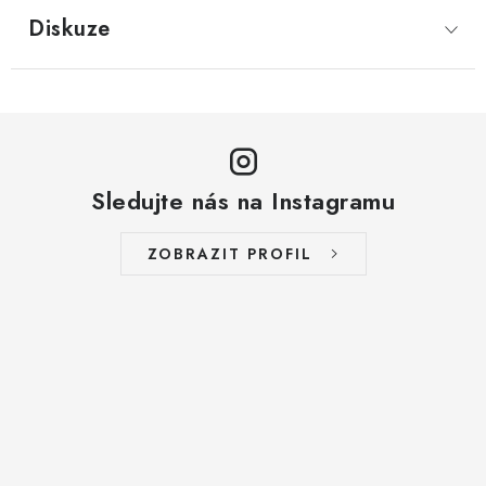
LYOFILIZOVANÉ OVOCE / MANGO
Diskuze
LYOFILIZOVANÉ OVOCE / JAHODY
VANILKA
OŘECHY PRAŽENÉ, SOLENÉ A DOCHUCENÉ /
Sledujte nás na Instagramu
PISTÁCIE PRAŽENÉ SOLENÉ
ZOBRAZIT PROFIL
SUŠENÉ OVOCE / KLIKVA (BRUSINKY)
LYOFILIZOVANÉ OVOCE / BANÁN
BYLINKY
SUŠENÉ OVOCE / ROZINKY JUMBO ZLATÉ