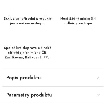
DATLE / DATLE DEGLET NOUR
RÝŽE
Exkluzivní přírodní produkty
Není žádný minimální
jen v našem e-shopu.
odběr v e-shopu
LYOFILIZOVANÉ OVOCE
SUŠENÉ OVOCE BEZ PŘIDANÉHO CUKRU A SÍRY /
MANGO BEZ PŘIDANÉHO CUKRU A SO2
Spolehlivá doprava a široká
síť výdejních míst v ČR:
KOŘENÍ / TEKUTÁ OCHUCOVADLA/OMÁČKY
Zasilkovna, Balíkovná, PPL.
KOŘENÍ / KOŘENÍCÍ SMĚSI / GRILOVACÍ KOŘENÍ
Popis produktu
SUŠENÉ OVOCE / ŠVESTKY
SUŠENÉ OVOCE / MERUŇKY SÍŘENÉ / MERUŇKY
Parametry produktu
SÍŘENÉ Č.8