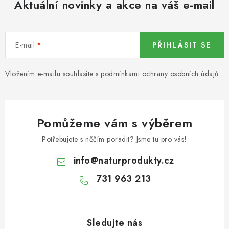
Aktuální novinky a akce na váš e-mail
KOŘENÍ / JEDNODRUHOVÉ KOŘENÍ / BADYÁN
DÁRKOVÉ POUKAZY
E-mail
PŘIHLÁSIT SE
OŘECHY NATURAL / MANDLE
Vložením e-mailu souhlasíte s
podmínkami ochrany osobních údajů
OŘECHY NATURAL / PEKANOVÉ OŘECHY
OŘECHY NATURAL / KEŠU OŘECHY / KEŠU ZLOMKY
Pomůžeme vám s výběrem
OŘECHY NATURAL / KEŠU OŘECHY / KEŠU OŘECHY
Potřebujete s něčím poradit? Jsme tu pro vás!
CELÉ NATURAL
info
@
naturprodukty.cz
OŘECHY NATURAL / PODZEMNICE (ARAŠÍDY) /
731 963 213
PODZEMNICE OLEJNÁ BLANŠÍROVANÁ
OŘECHY NATURAL