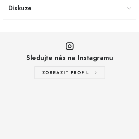
LYOFILIZOVANÉ OVOCE / MANGO
Diskuze
LYOFILIZOVANÉ OVOCE / JAHODY
VANILKA
OŘECHY PRAŽENÉ, SOLENÉ A DOCHUCENÉ /
Sledujte nás na Instagramu
PISTÁCIE PRAŽENÉ SOLENÉ
ZOBRAZIT PROFIL
SUŠENÉ OVOCE / KLIKVA (BRUSINKY)
LYOFILIZOVANÉ OVOCE / BANÁN
BYLINKY
SUŠENÉ OVOCE / ROZINKY JUMBO ZLATÉ