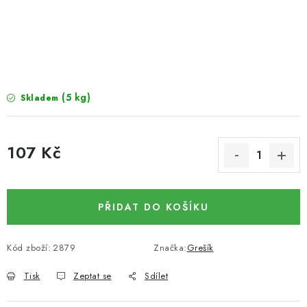
SUŠENÉ OVOCE / MANGO
SEMENA A SEMÍNKA / LNĚNÉ SEMÍNKO / LNĚNÉ
SEMÍNKO - HNĚDÉ
(5 kg)
Skladem
ČOKOLÁDOVÉ POLEVY / SMĚS POLEV /
ČOKOLÁDOVÉ KAMÍNKY
107 Kč
OŘECHOVÉ ZLOMKY A DRTĚ / LÍSKOVÁ JÁDRA DRŤ
Měrná cena:
VŠE PRO OSLAVU, PÁRTY A VÝROČÍ
PŘIDAT DO KOŠÍKU
KONOPNÉ PRODUKTY
Kód zboží:
2879
Značka:
Grešík
OŘECHY NATURAL / KOKOS / KOKOS STROUHANÝ
Tisk
Zeptat se
Sdílet
SUŠENÉ OVOCE BEZ PŘIDANÉHO CUKRU A SÍRY /