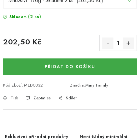
DATLE / DATLE DEGLET NOUR
(2 ks)
Skladem
RÝŽE
LYOFILIZOVANÉ OVOCE
202,50 Kč
Měrná cena:
SUŠENÉ OVOCE BEZ PŘIDANÉHO CUKRU A SÍRY /
MANGO BEZ PŘIDANÉHO CUKRU A SO2
PŘIDAT DO KOŠÍKU
KOŘENÍ / TEKUTÁ OCHUCOVADLA/OMÁČKY
Kód zboží:
MED0032
Značka:
Mary Family
KOŘENÍ / KOŘENÍCÍ SMĚSI / GRILOVACÍ KOŘENÍ
Tisk
Zeptat se
Sdílet
SUŠENÉ OVOCE / ŠVESTKY
SUŠENÉ OVOCE / MERUŇKY SÍŘENÉ / MERUŇKY
SÍŘENÉ Č.8
Exkluzivní přírodní produkty
Není žádný minimální