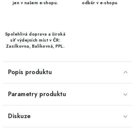
jen v našem e-shopu.
odběr v e-shopu
LYOFILIZOVANÉ OVOCE / MANGO
LYOFILIZOVANÉ OVOCE / JAHODY
Spolehlivá doprava a široká
VANILKA
síť výdejních míst v ČR:
Zasilkovna, Balíkovná, PPL.
OŘECHY PRAŽENÉ, SOLENÉ A DOCHUCENÉ /
PISTÁCIE PRAŽENÉ SOLENÉ
Popis produktu
SUŠENÉ OVOCE / KLIKVA (BRUSINKY)
LYOFILIZOVANÉ OVOCE / BANÁN
Parametry produktu
BYLINKY
Diskuze
SUŠENÉ OVOCE / ROZINKY JUMBO ZLATÉ