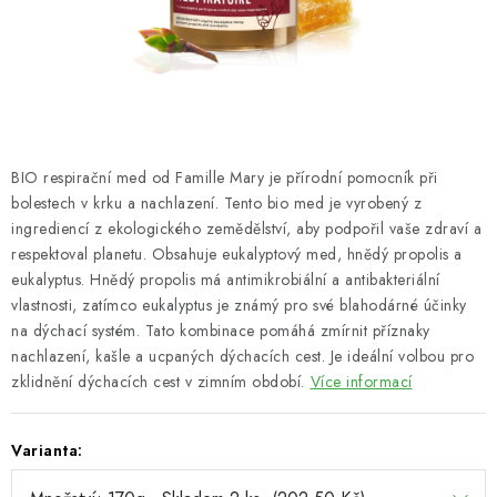
SUŠENÉ OVOCE / MANGO
SEMENA A SEMÍNKA / LNĚNÉ SEMÍNKO / LNĚNÉ
SEMÍNKO - HNĚDÉ
BIO respirační med od Famille Mary je přírodní pomocník při
ČOKOLÁDOVÉ POLEVY / SMĚS POLEV /
ČOKOLÁDOVÉ KAMÍNKY
bolestech v krku a nachlazení. Tento bio med je vyrobený z
ingrediencí z ekologického zemědělství, aby podpořil vaše zdraví a
respektoval planetu. Obsahuje eukalyptový med, hnědý propolis a
OŘECHOVÉ ZLOMKY A DRTĚ / LÍSKOVÁ JÁDRA DRŤ
eukalyptus. Hnědý propolis má antimikrobiální a antibakteriální
vlastnosti, zatímco eukalyptus je známý pro své blahodárné účinky
VŠE PRO OSLAVU, PÁRTY A VÝROČÍ
na dýchací systém. Tato kombinace pomáhá zmírnit příznaky
nachlazení, kašle a ucpaných dýchacích cest. Je ideální volbou pro
KONOPNÉ PRODUKTY
zklidnění dýchacích cest v zimním období.
Více informací
OŘECHY NATURAL / KOKOS / KOKOS STROUHANÝ
Varianta:
SUŠENÉ OVOCE BEZ PŘIDANÉHO CUKRU A SÍRY /