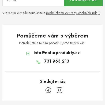
OŘECHY NATURAL / KOKOS / KOKOS PLÁTKY
Vložením e-mailu souhlasíte s
podmínkami ochrany osobních údajů
ČAJE
KÁVA
Pomůžeme vám s výběrem
KAKAO
Potřebujete s něčím poradit? Jsme tu pro vás!
SLADKOSTI
info
@
naturprodukty.cz
731 963 213
PAŠTIKY A FOIE GRAS
MOŘSKÉ PLODY
SÝRY A SÝROVÉ SPECIALITY
OLIVY A OLEJE
Z